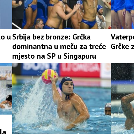
ao u
Srbija bez bronze: Grčka
Vaterpo
dominantna u meču za treće
Grčke 
mjesto na SP u Singapuru
la,