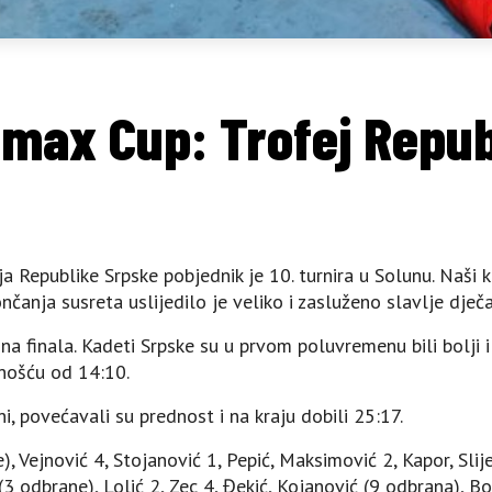
imax Cup: Trofej Repub
 Republike Srpske pobjednik je 10. turnira u Solunu. Naši kl
nčanja susreta uslijedilo je veliko i zasluženo slavlje dječ
a finala. Kadeti Srpske su u prvom poluvremenu bili bolji i
dnošću od 14:10.
ni, povećavali su prednost i na kraju dobili 25:17.
, Vejnović 4, Stojanović 1, Pepić, Maksimović 2, Kapor, Slije
3 odbrane), Lolić 2, Zec 4, Đekić, Kojanović (9 odbrana), B