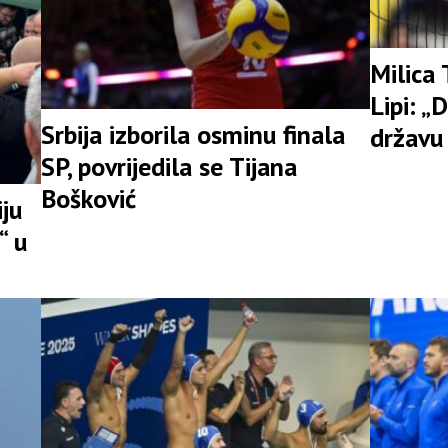
Milica 
Lipi: „
Srbija izborila osminu finala
državu 
SP, povrijedila se Tijana
Bošković
ju
“ u