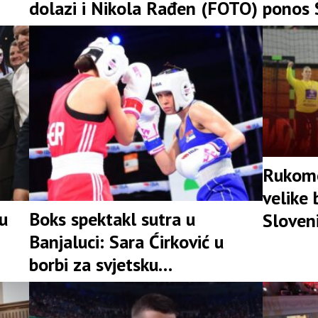
dolazi i Nikola Rađen (FOTO)
ponos S
Rukomet
velike 
lu
Boks spektakl sutra u
Sloveni
Banjaluci: Sara Ćirković u
borbi za svjetsku
profesionalnu titulu