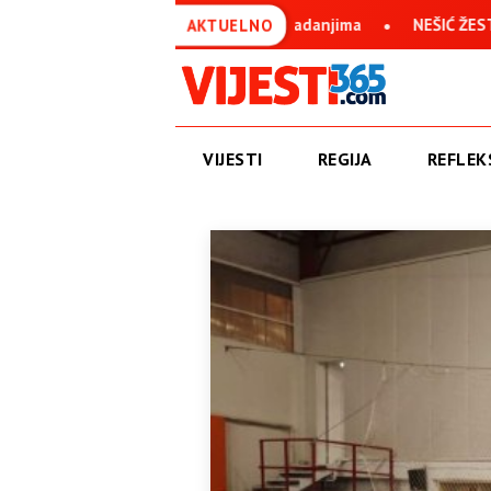
n uprkos svim stradanjima
NEŠIĆ ŽESTOKO O IVANU ANUŠIĆU: 
AKTUELNO
VIJESTI
REGIJA
REFLEKS