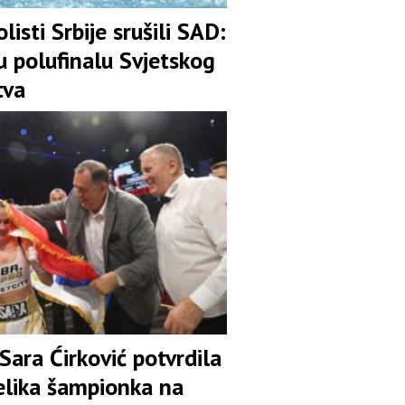
listi Srbije srušili SAD:
u polufinalu Svjetskog
tva
Sara Ćirković potvrdila
velika šampionka na