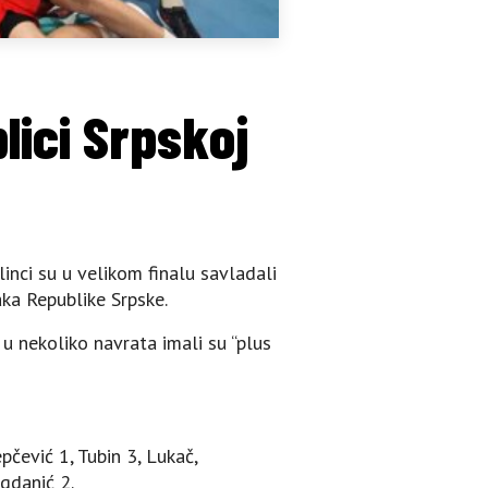
lici Srpskoj
inci su u velikom finalu savladali
aka Republike Srpske.
 u nekoliko navrata imali su “plus
pčević 1, Tubin 3, Lukač,
ogdanić 2.