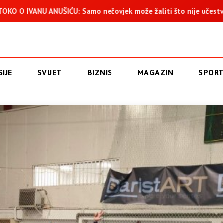
Samo nečovjek može žaliti što nije učestvovao u progonu 250.0
IJE
SVIJET
BIZNIS
MAGAZIN
SPOR