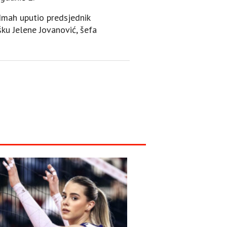
dmah uputio predsjednik
ku Јelene Јovanović, šefa