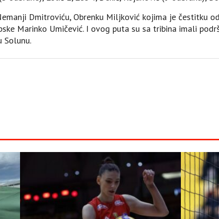
Nemanji Dmitroviću, Obrenku Miljković kojima je čestitku o
ke Marinko Umičević. I ovog puta su sa tribina imali podrš
u Solunu.