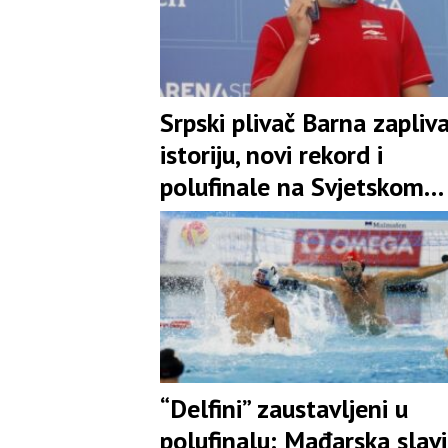
Srpski plivač Barna zapliv
istoriju, novi rekord i
polufinale na Svjetskom
prvenstvu
“Delfini” zaustavljeni u
polufinalu: Mađarska slavi