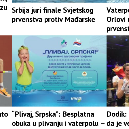
nzu
Srbija juri finale Svjetskog
Vaterpo
prvenstva protiv Mađarske
Orlovi 
prvens
ato
“Plivaj, Srpska”: Besplatna
Dodik: 
obuka u plivanju i vaterpolu –
da je 