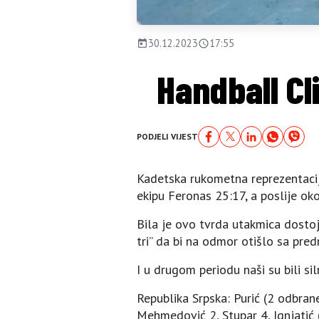
30.12.2023
17:55
Handball Cl
PODJELI VIJEST
Kadetska rukometna reprezentacija
ekipu Feronas 25:17, a poslije oko
Bila je ovo tvrda utakmica dostojn
tri” da bi na odmor otišlo sa pre
I u drugom periodu naši su bili sil
Republika Srpska: Purić (2 odbrane)
Mehmedović 2, Stupar 4, Ignjatić (