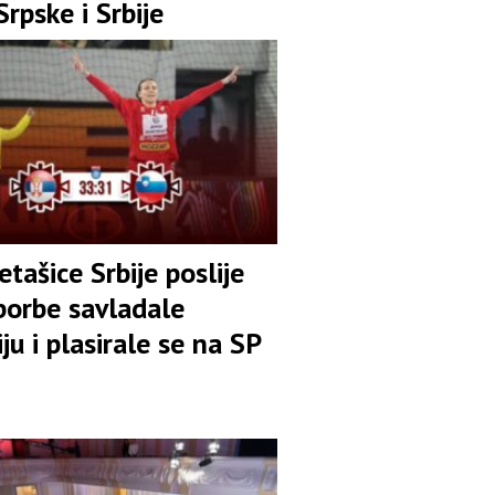
rpske i Srbije
ašice Srbije poslije
borbe savladale
ju i plasirale se na SP