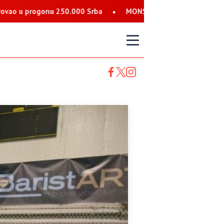
00 Srba
MONSTRUOZNE PRIJETNJE SRBIMA: Nalog koji se predst
T