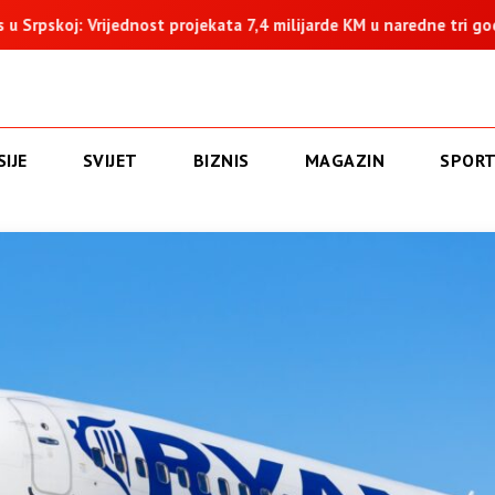
projekata 7,4 milijarde KM u naredne tri godine
Goganović: He
IJE
SVIJET
BIZNIS
MAGAZIN
SPOR