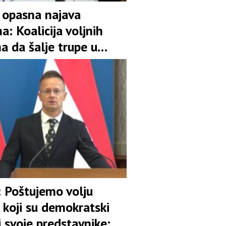
opasna najava
: Koalicija voljnih
a da šalje trupe u
u!
: Poštujemo volju
 koji su demokratski
i svoje predstavnike;