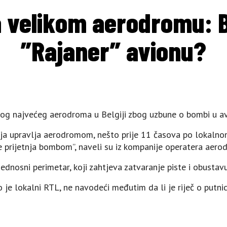
a velikom aerodromu: 
”Rajaner” avionu?
ugog najvećeg aerodroma u Belgiji zbog uzbune o bombi u av
ja upravlja aerodromom, nešto prije 11 časova po lokalnom
e prijetnja bombom”, naveli su iz kompanije operatera aero
dnosni perimetar, koji zahtjeva zatvaranje piste i obustavu 
o je lokalni RTL, ne navodeći međutim da li je riječ o putnic