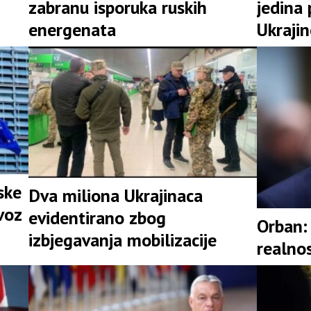
zabranu isporuka ruskih
jedina 
energenata
Ukraji
ske
Dva miliona Ukrajinaca
voz
evidentirano zbog
Orban: 
izbjegavanja mobilizacije
realno