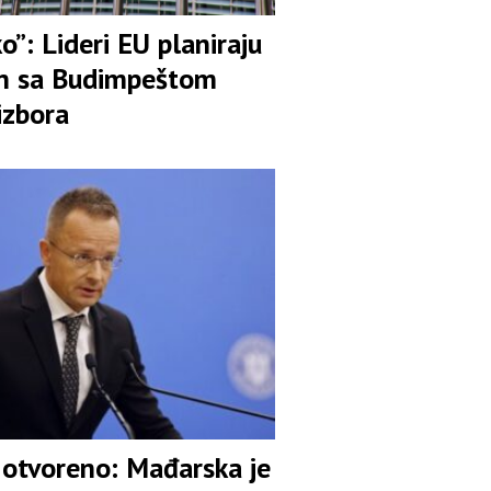
ko”: Lideri EU planiraju
n sa Budimpeštom
izbora
o otvoreno: Mađarska je