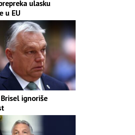
prepreka ulasku
ne u EU
Brisel ignoriše
st