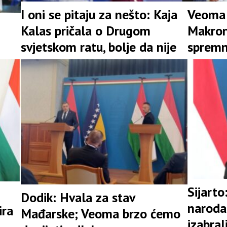
I oni se pitaju za nešto: Kaja
Veoma 
Kalas pričala o Drugom
Makrona
svjetskom ratu, bolje da nije
spremn
Ukrajin
Sijarto
Dodik: Hvala za stav
naroda
ira
Mađarske; Veoma brzo ćemo
izabral