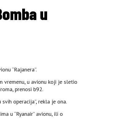
Bomba u
ionu “Rajanera”.
 vremenu, u avionu koji je sletio
droma, prenosi b92.
svih operacija”, rekla je ona.
ima u “Ryanair” avionu, ili o