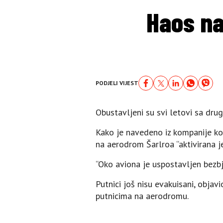
Haos n
PODJELI VIJEST
Obustavljeni su svi letovi sa dr
Kako je navedeno iz kompanije ko
na aerodrom Šarlroa “aktivirana j
“Oko aviona je uspostavljen bezbje
Putnici još nisu evakuisani, objavi
putnicima na aerodromu.