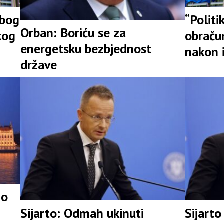
zbog
“Politi
Orban: Boriću se za
kog
obraču
energetsku bezbjednost
nakon 
države
io
Sijarto: Odmah ukinuti
Sijart