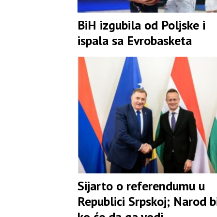
BiH izgubila od Poljske i
ispala sa Evrobasketa
Sijarto o referendumu u
Republici Srpskoj; Narod b
ko će da ga vodi