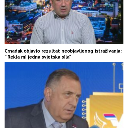
Crnadak objavio rezultat neobjavljenog istraživanja:
” Rekla mi jedna svjetska sila”