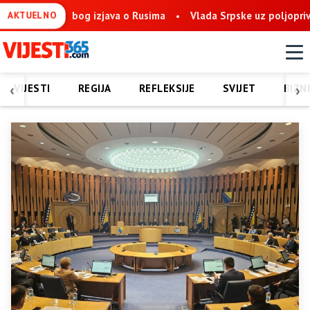
Vlada Srpske uz poljoprivrednike: 84 gazdinstva dobijaju podršk
AKTUELNO
‹
›
VIJESTI
REGIJA
REFLEKSIJE
SVIJET
BIZN