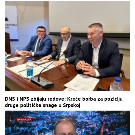
DNS i NPS zbijaju redove: Kreće borba za poziciju
druge političke snage u Srpskoj