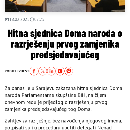
18.02.2025
07:25
Hitna sjednica Doma naroda o
razrješenju prvog zamjenika
predsjedavajućeg
PODJELI VIJEST
Za danas je u Sarajevu zakazana hitna sjednica Doma
naroda Parlamentarne skupštine BiH, na čijem
dnevnom redu je prijedlog o razrješenju prvog
zamjenika predsjedavajućeg tog Doma.
Zahtjev za razrješnje, bez navođenja njegovog imena,
potpisali su i u proceduru uputili delegati Nenad