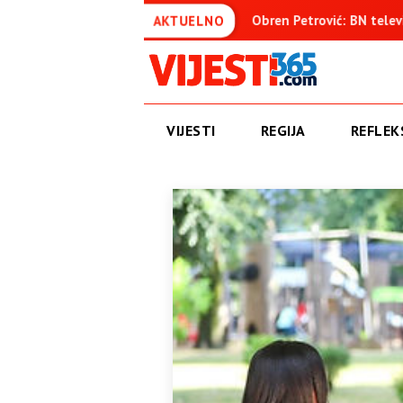
ca
Obren Petrović: BN televizija ne informiše objektivno, v
AKTUELNO
VIJESTI
REGIJA
REFLEKS