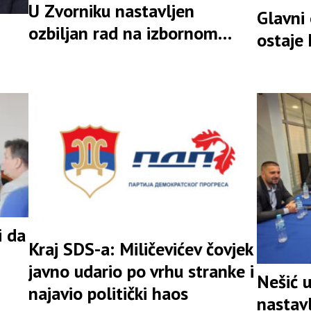
U Zvorniku nastavljen
Glavni
ozbiljan rad na izbornom
ostaje
rezultatu
i da
Kraj SDS-a: Miličevićev čovjek
javno udario po vrhu stranke i
Nešić 
najavio politički haos
nastav