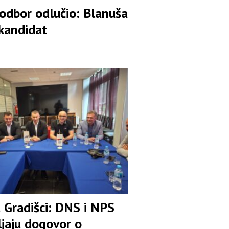
 odbor odlučio: Blanuša
 kandidat
u Gradišci: DNS i NPS
ljaju dogovor o