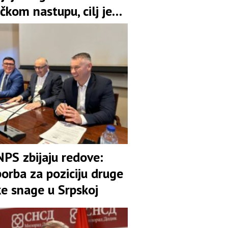
čkom nastupu, cilj je
pozicija u koaliciji
NPS zbijaju redove:
orba za poziciju druge
ke snage u Srpskoj