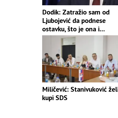
Dodik: Zatražio sam od
Ljubojević da podnese
ostavku, što je ona i
prihvatila
Miličević: Stanivuković žel
kupi SDS