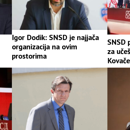
Igor Dodik: SNSD je najjača
SNSD p
organizacija na ovim
za uče
prostorima
Kovače
stranke
Srpske