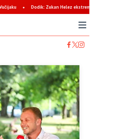
z ekstremista koji svaku priliku koristi za netrpeljivost prema Sr
T