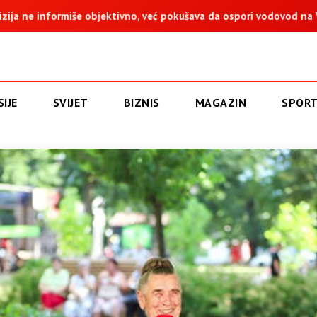
eć pokušava da ospori vodovod na Vučijaku
Dodik: Zukan Hele
IJE
SVIJET
BIZNIS
MAGAZIN
SPOR