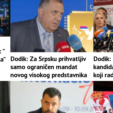
 ”
Dodik: Za Srpsku prihvatljiv
Dodik:
la”
samo ograničen mandat
kandid
novog visokog predstavnika
koji ra