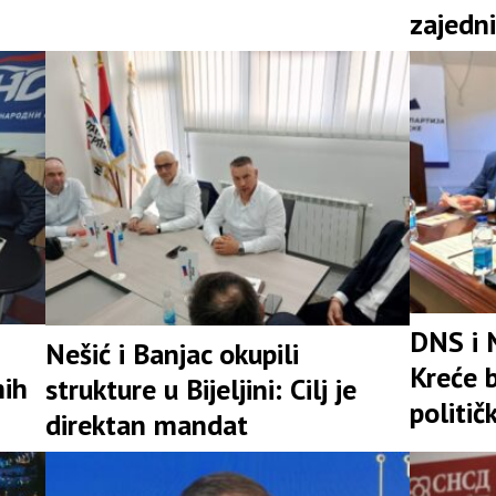
zajedni
snažna 
DNS i 
Nešić i Banjac okupili
Kreće b
nih
strukture u Bijeljini: Cilj je
politič
direktan mandat