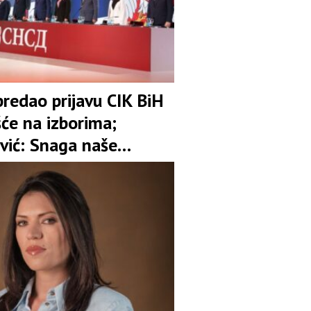
redao prijavu CIK BiH
šće na izborima;
vić: Snaga naše
 je garant stabilnosti