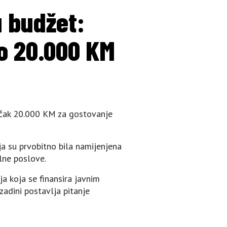
u budžet:
no 20.000 KM
o čak 20.000 KM za gostovanje
a su prvobitno bila namijenjena
lne poslove.
ja koja se finansira javnim
adini postavlja pitanje