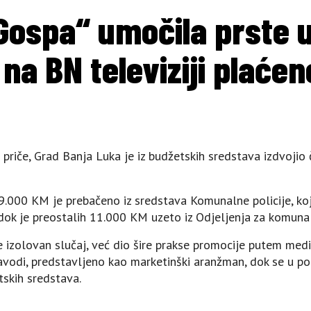
Gospa“ umočila prste 
na BN televiziji plaće
 priče, Grad Banja Luka je iz budžetskih sredstava izdvoji
.000 KM je prebačeno iz sredstava Komunalne policije, koj
 dok je preostalih 11.000 KM uzeto iz Odjeljenja za komuna
e izolovan slučaj, već dio šire prakse promocije putem medi
vodi, predstavljeno kao marketinški aranžman, dok se u poz
tskih sredstava.