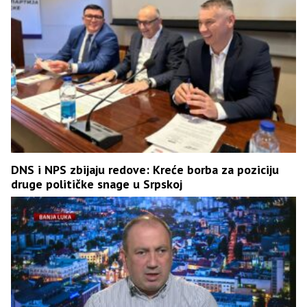
DNS i NPS zbijaju redove: Kreće borba za poziciju
druge političke snage u Srpskoj