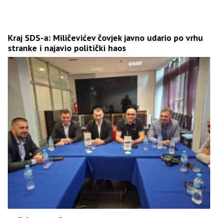
Kraj SDS-a: Miličevićev čovjek javno udario po vrhu
stranke i najavio politički haos