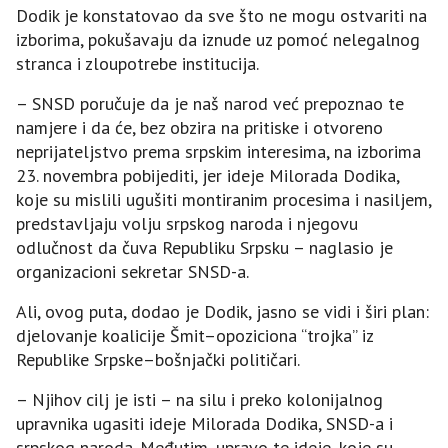
Dodik je konstatovao da sve što ne mogu ostvariti na
izborima, pokušavaju da iznude uz pomoć nelegalnog
stranca i zloupotrebe institucija.
– SNSD poručuje da je naš narod već prepoznao te
namjere i da će, bez obzira na pritiske i otvoreno
neprijateljstvo prema srpskim interesima, na izborima
23. novembra pobijediti, jer ideje Milorada Dodika,
koje su mislili ugušiti montiranim procesima i nasiljem,
predstavljaju volju srpskog naroda i njegovu
odlučnost da čuva Republiku Srpsku – naglasio je
organizacioni sekretar SNSD-a.
Ali, ovog puta, dodao je Dodik, jasno se vidi i širi plan:
djelovanje koalicije Šmit–opoziciona “trojka” iz
Republike Srpske–bošnjački političari.
– Njihov cilj je isti – na silu i preko kolonijalnog
upravnika ugasiti ideje Milorada Dodika, SNSD-a i
srpskog naroda. Međutim, upravo te ideje, koje su