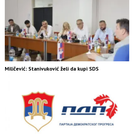
Miličević: Stanivuković želi da kupi SDS