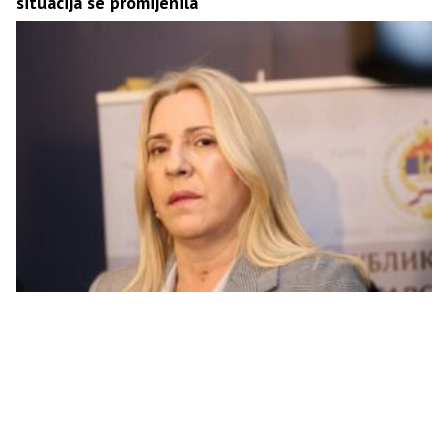
situacija se promijenila
Cvijanović: Nedejtonsko i neustavno jedino
ponašanje Lagumdžije, a ne slanje izvještaja Vlade
Srpske SB UN