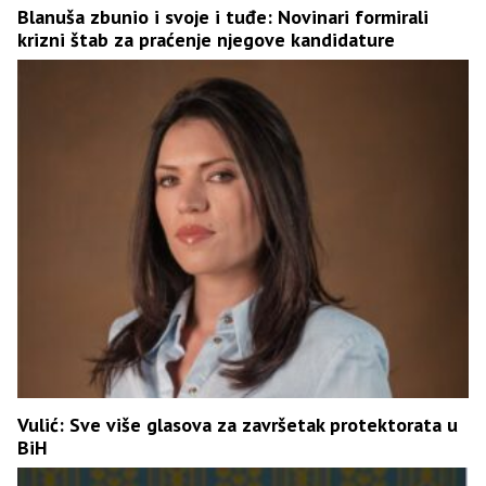
Blanuša zbunio i svoje i tuđe: Novinari formirali
krizni štab za praćenje njegove kandidature
Vulić: Sve više glasova za završetak protektorata u
BiH