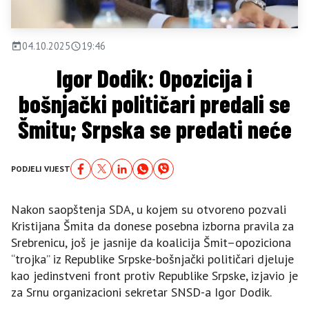
04.10.2025
19:46
Igor Dodik: Opozicija i
bošnjački političari predali se
Šmitu; Srpska se predati neće
PODJELI VIJEST
Nakon saopštenja SDA, u kojem su otvoreno pozvali
Kristijana Šmita da donese posebna izborna pravila za
Srebrenicu, još je jasnije da koalicija Šmit–opoziciona
“trojka” iz Republike Srpske-bošnjački političari djeluje
kao jedinstveni front protiv Republike Srpske, izjavio je
za Srnu organizacioni sekretar SNSD-a Igor Dodik.