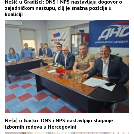
Nešić u Gradišci: DNS i NPS nastavljaju dogovor o
zajedničkom nastupu, cilj je snažna pozicija u
koaliciji
Nešić u Gacku: DNS i NPS nastavljaju slaganje
izbornih redova u Hercegovini