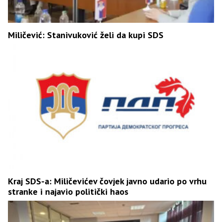
Miličević: Stanivuković želi da kupi SDS
Kraj SDS-a: Miličevićev čovjek javno udario po vrhu
stranke i najavio politički haos