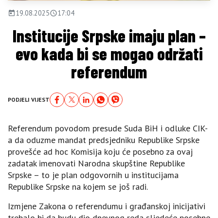
19.08.2025
17:04
Institucije Srpske imaju plan –
evo kada bi se mogao održati
referendum
PODJELI VIJEST
Referendum povodom presude Suda BiH i odluke CIK-
a da oduzme mandat predsjedniku Republike Srpske
provešće ad hoc Komisija koju će posebno za ovaj
zadatak imenovati Narodna skupštine Republike
Srpske – to je plan odgovornih u institucijama
Republike Srpske na kojem se još radi.
Izmjene Zakona o referendumu i građanskoj inicijativi
trebalo bi da budu dio dnevnog reda sljedeće posebne