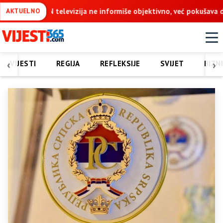
informiše objektivno, već pokušava da ospori vodovod na Vučijaku
AKTUELNO
‹
›
VIJESTI
REGIJA
REFLEKSIJE
SVIJET
BIZN