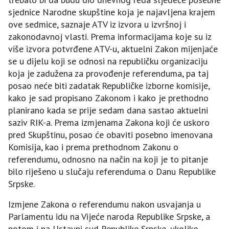
sjednice Narodne skupštine koja je najavljena krajem
ove sedmice, saznaje ATV iz izvora u izvršnoj i
zakonodavnoj vlasti. Prema informacijama koje su iz
više izvora potvrđene ATV-u, aktuelni Zakon mijenjaće
se u dijelu koji se odnosi na republičku organizaciju
koja je zadužena za provođenje referenduma, pa taj
posao neće biti zadatak Republičke izborne komisije,
kako je sad propisano Zakonom i kako je prethodno
planirano kada se prije sedam dana sastao aktuelni
saziv RIK-a. Prema izmjenama Zakona koji će uskoro
pred Skupštinu, posao će obaviti posebno imenovana
Komisija, kao i prema prethodnom Zakonu o
referendumu, odnosno na način na koji je to pitanje
bilo riješeno u slučaju referenduma o Danu Republike
Srpske.
Izmjene Zakona o referendumu nakon usvajanja u
Parlamentu idu na Vijeće naroda Republike Srpske, a
potom i na Ustavni sud Republike Srpske, ukoliko