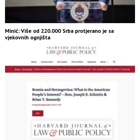
Minić: Više od 220.000 Srba protjerano je sa
vjekovnih ognjišta