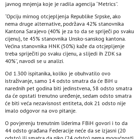
javnog mnjenja koje je radila agencija “Metrics”.
“Opciju mirnog otcjepljenja Republike Srpske, ako
nema druge alternative, podržava 42% stanovnika
Kantona Sarajevo (40% je za to da se spriječi po svaku
cijenu), te 45% stanovnika Unsko-sanskog kantona.
Većina stanovnika HNK (50%) kaže da otcjepljenje
treba spriječiti po svaku cijenu, a slijedi ih ZDK sa
40%”, navodi se u analizi.
Od 1.300 ispitanika, koliko je obuhvatilo ovo
istraživanje, samo 14 odsto smatra da će BiH u
narednih pet godina biti jedinstvena, 58 odsto smatra
da će opstati trenutno uređenje, sedam odsto smatra
će biti veća nezavisnost entiteta, dok 21 odsto nije
imalo odgovor na ovo pitanje.
O povjerenju trenutnim liderima FBiH govori i to da
44 odsto građana Federacije neće da se izjasni (20
odsto) ili smatra da niko (24 odsto) nema mogućnosti