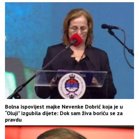
Bolna ispovijest majke Nevenke Dobrić koja je u
“Oluji” izgubila dijete: Dok sam živa boriću se za
pravdu