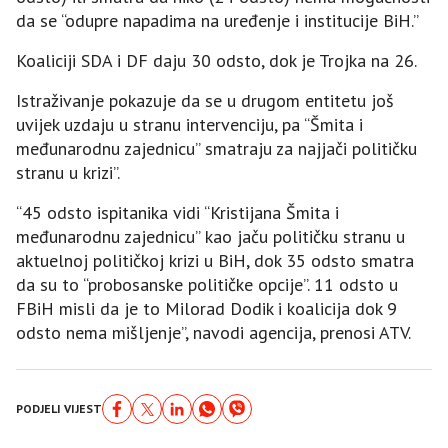
da se “odupre napadima na uređenje i institucije BiH.”
Koaliciji SDA i DF daju 30 odsto, dok je Trojka na 26.
Istraživanje pokazuje da se u drugom entitetu još
uvijek uzdaju u stranu intervenciju, pa “Šmita i
međunarodnu zajednicu” smatraju za najjači političku
stranu u krizi”.
“45 odsto ispitanika vidi “Kristijana Šmita i
međunarodnu zajednicu” kao jaču političku stranu u
aktuelnoj političkoj krizi u BiH, dok 35 odsto smatra
da su to “probosanske političke opcije”. 11 odsto u
FBiH misli da je to Milorad Dodik i koalicija dok 9
odsto nema mišljenje”, navodi agencija, prenosi ATV.
PODJELI VIJEST