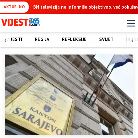
e informiše objektivno, već pokušava da ospori vodovod na Vučijak
AKTUELNO
‹
›
VIJESTI
REGIJA
REFLEKSIJE
SVIJET
BIZN