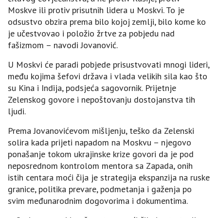
Moskve ili protiv prisutnih lidera u Moskvi. To je
odsustvo obzira prema bilo kojoj zemlji, bilo kome ko
je učestvovao i položio žrtve za pobjedu nad
fašizmom – navodi Јovanović.
U Moskvi će paradi pobjede prisustvovati mnogi lideri,
među kojima šefovi država i vlada velikih sila kao što
su Kina i Indija, podsjeća sagovornik. Prijetnje
Zelenskog govore i nepoštovanju dostojanstva tih
ljudi.
Prema Јovanovićevom mišljenju, teško da Zelenski
solira kada prijeti napadom na Moskvu – njegovo
ponašanje tokom ukrajinske krize govori da je pod
neposrednom kontrolom mentora sa Zapada, onih
istih centara moći čija je strategija ekspanzija na ruske
granice, politika prevare, podmetanja i gaženja po
svim međunarodnim dogovorima i dokumentima.