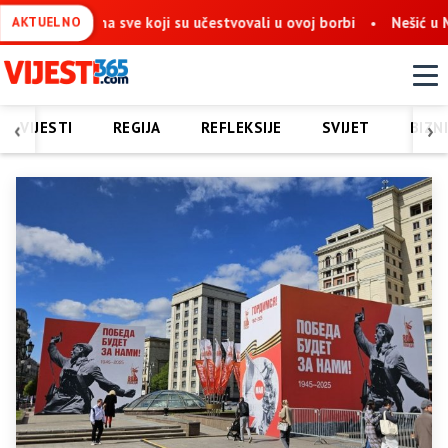
 na sve koji su učestvovali u ovoj borbi
Nešić u Mostaru: Obn
AKTUELNO
‹
›
VIJESTI
REGIJA
REFLEKSIJE
SVIJET
BIZN