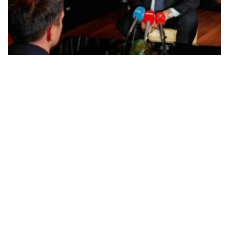
Dodik: Očekujem da Savjet bezbjednosti stavi van
snage sve Šmitove odluke