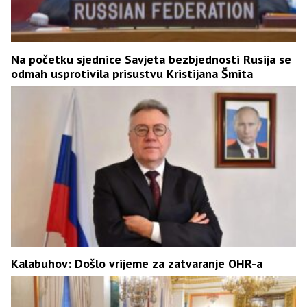
Na početku sjednice Savjeta bezbjednosti Rusija se
odmah usprotivila prisustvu Kristijana Šmita
Kalabuhov: Došlo vrijeme za zatvaranje OHR-a