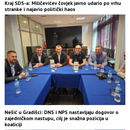
Kraj SDS-a: Miličevićev čovjek javno udario po vrhu
stranke i najavio politički haos
Nešić u Gradišci: DNS i NPS nastavljaju dogovor o
zajedničkom nastupu, cilj je snažna pozicija u
koaliciji