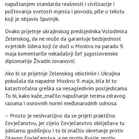
napuštanjem standarda realnosti i civilizacije i
poštovanja svetosti mjesta i povoda, piše u tekstu
koji je objavio Sputnjik.
Ovako prijetnje ukrajinskog predsjednika Volodimira
Zelenskog, da ne može da garantuje bezbjednost
svjetskih lidera koji će doći u Moskvu na paradu 9.
maja komentariše nekadašnji šef jugoslovenske
diplomatije Živadin Јovanović.
Ako bi se prijetnje Zelenskog obistinile i Ukrajina
pokušala da napadne Moskvu 9. maja, bila bi to
katastrofalna greška sa nesagledivim posljedicama.
To bi, kako kaže, značilo napuštanje terena zdravog
razuma i osnovnih normi međunarodnih odnosa.
– Prosto je neshvatljivo da se prijeti praktično
čovječanstvu, jer cijelo čovječanstvo obilježava tu
jubilarnu godišnjicu i to bi značilo okretanje protiv
čitavog čovječanstva, a ne protiv Rusije, protiv