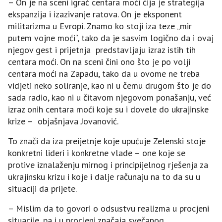
– On je na sceni igrač centara moći čija je strategija
ekspanzija i izazivanje ratova. On je eksponent
militarizma u Evropi. Znamo ko stoji iza teze „mir
putem vojne moći“, tako da je sasvim logično da i ovaj
njegov gest i prijetnja predstavljaju izraz istih tih
centara moći. On na sceni čini ono što je po volji
centara moći na Zapadu, tako da u ovome ne treba
vidjeti neko soliranje, kao ni u čemu drugom što je do
sada radio, kao ni u čitavom njegovom ponašanju, već
izraz onih centara moći koje su i dovele do ukrajinske
krize – objašnjava Јovanović.
To znači da iza preijetnje koje upućuje Zelenski stoje
konkretni lideri i konkretne vlade – one koje se
protive iznalaženju mirnog i principijelnog rješenja za
ukrajinsku krizu i koje i dalje računaju na to da su u
situaciji da prijete.
– Mislim da to govori o odsustvu realizma u procjeni
situacije, pa i u procjeni značaja svečanog