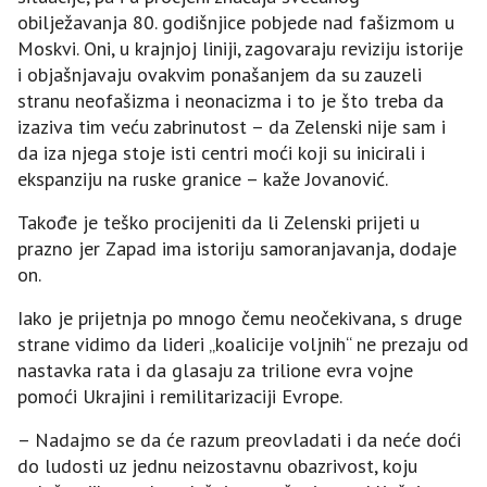
obilježavanja 80. godišnjice pobjede nad fašizmom u
Moskvi. Oni, u krajnjoj liniji, zagovaraju reviziju istorije
i objašnjavaju ovakvim ponašanjem da su zauzeli
stranu neofašizma i neonacizma i to je što treba da
izaziva tim veću zabrinutost – da Zelenski nije sam i
da iza njega stoje isti centri moći koji su inicirali i
ekspanziju na ruske granice – kaže Јovanović.
Takođe je teško procijeniti da li Zelenski prijeti u
prazno jer Zapad ima istoriju samoranjavanja, dodaje
on.
Iako je prijetnja po mnogo čemu neočekivana, s druge
strane vidimo da lideri „koalicije voljnih“ ne prezaju od
nastavka rata i da glasaju za trilione evra vojne
pomoći Ukrajini i remilitarizaciji Evrope.
– Nadajmo se da će razum preovladati i da neće doći
do ludosti uz jednu neizostavnu obazrivost, koju