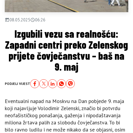
08.05.2025
06:26
Izgubili vezu sa realnošću:
Zapadni centri preko Zelenskog
prijete čovječanstvu – baš na
9. maj
PODJELI VIJEST
Eventualni napad na Moskvu na Dan pobjede 9. maja
koji najavljuje Volodimir Zelenski, značio bi potvrdu
neofašističkog ponašanja, gaženja i nipodaštavanja
miliona žrtava palih za slobodu čovječanstva. To bi
bilo ravno ludilu i ne može nikako da se objasni, osim