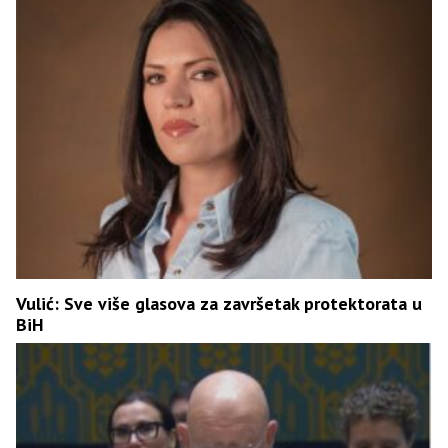
Vulić: Sve više glasova za završetak protektorata u
BiH