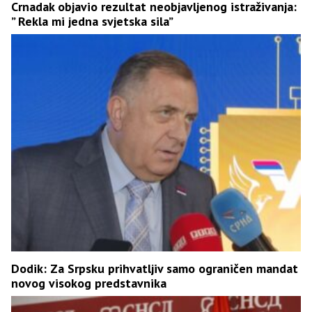
Crnadak objavio rezultat neobjavljenog istraživanja:
” Rekla mi jedna svjetska sila”
Dodik: Za Srpsku prihvatljiv samo ograničen mandat
novog visokog predstavnika