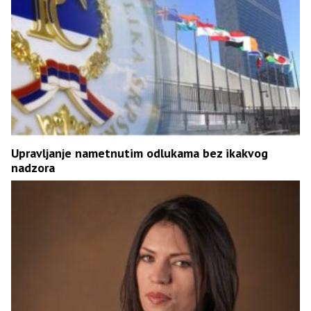
Upravljanje nametnutim odlukama bez ikakvog
nadzora