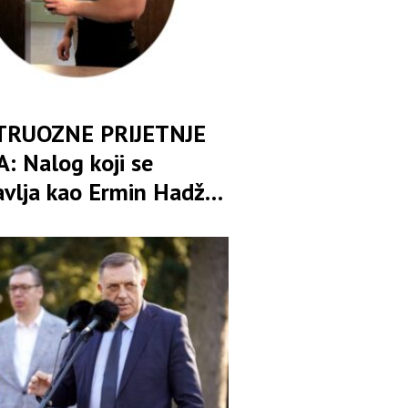
RUOZNE PRIJETNJE
: Nalog koji se
avlja kao Ermin Hadžić
na klanje, istrebljenje i
ivanje Banjaluke sa
om“