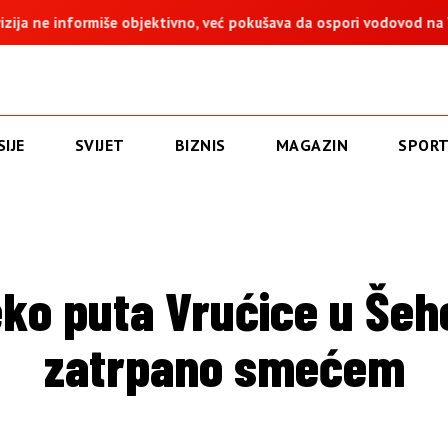
o, već pokušava da ospori vodovod na Vučijaku
Dodik: Zukan 
IJE
SVIJET
BIZNIS
MAGAZIN
SPOR
eko puta Vrućice u Šeh
zatrpano smećem