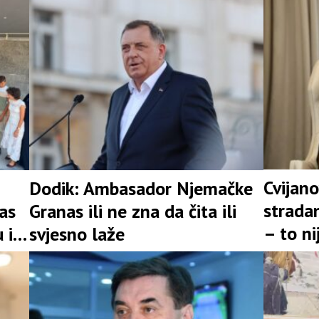
Cvijano
Dodik: Ambasador Njemačke
stradan
as
Granas ili ne zna da čita ili
– to n
 i
svjesno laže
prošlos