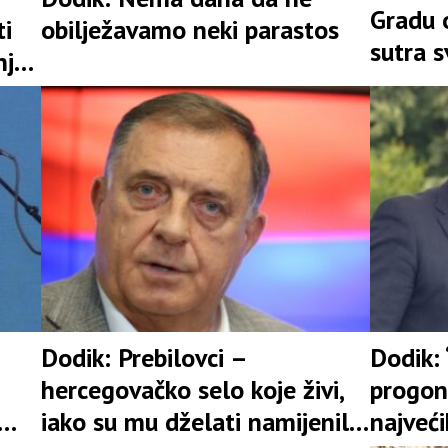
Gradu 
ti
obilježavamo neki parastos
sutra s
nju
Zagreb
Dodik: Prebilovci –
Dodik: 
hercegovačko selo koje živi,
progona
iako su mu dželati namijenili
najveći