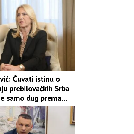
vić: Čuvati istinu o
ju prebilovačkih Srba
ije samo dug prema
ti