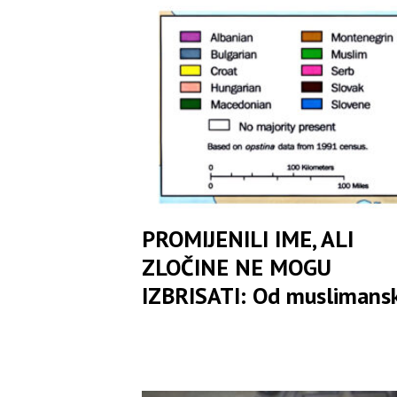
sam živa boriću se za pra
PROMIJENILI IME, ALI
ZLOČINE NE MOGU
IZBRISATI: Od muslimans
snaga do bošnjačke nevino
– kako se pere ratna proš