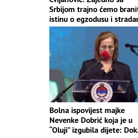
Srbijom trajno ćemo brani
istinu o egzodusu i strada
našeg naroda
Bolna ispovijest majke
Nevenke Dobrić koja je u
“Oluji” izgubila dijete: Dok