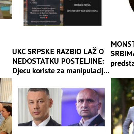
MONST
UKC SRPSKE RAZBIO LAŽ O
SRBIMA
NEDOSTATKU POSTELJINE:
predst
Djecu koriste za manipulaciju
poziva 
i jeftino skupljanje političkih
„sravnj
poena
zemlj