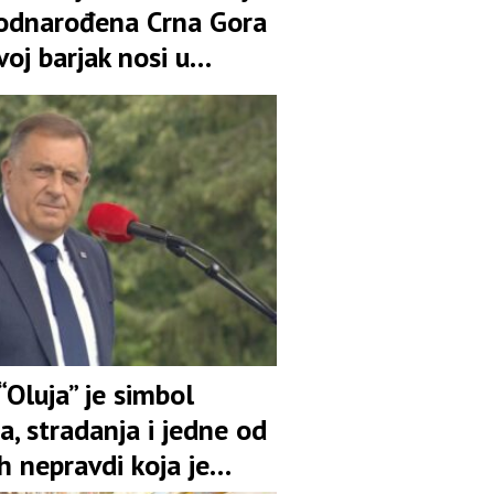
odnarođena Crna Gora
voj barjak nosi u
“Oluja” je simbol
, stradanja i jedne od
h nepravdi koja je