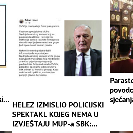
vdu
zatiranje i brisanje sa lica
zadesi
zemlje
Parasto
povodo
kih
sjećanj
HELEZ IZMISLIO POLICIJSKI
sti
predsj
SPEKTAKL KOJEG NEMA U
lost
IZVJEŠTAJU MUP-a SBK: