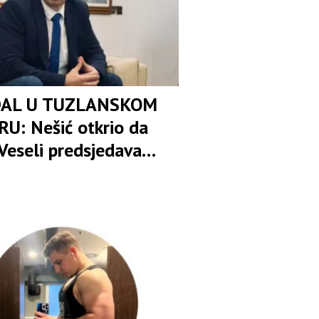
AL U TUZLANSKOM
U: Nešić otkrio da
Veseli predsjedava
om osuđenica