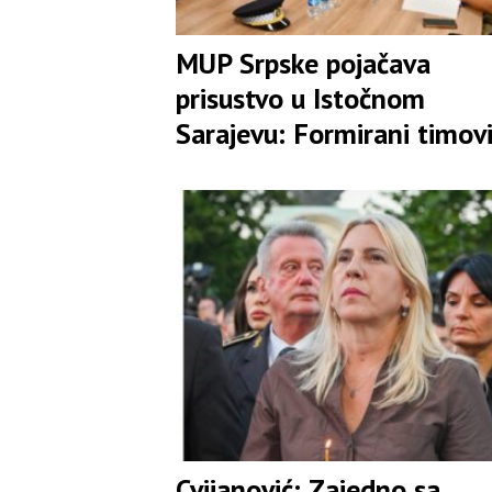
MUP Srpske pojačava
prisustvo u Istočnom
Sarajevu: Formirani timovi
rasvjetljavanje pokušaja
ubistava
Cvijanović: Zajedno sa