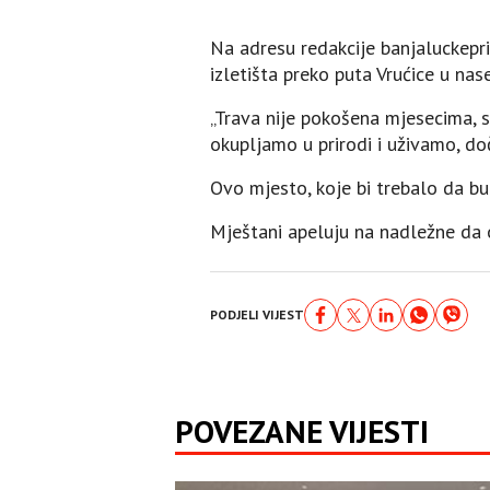
Na adresu redakcije banjaluckepri
izletišta preko puta Vrućice u nase
„Trava nije pokošena mjesecima, s
okupljamo u prirodi i uživamo, doč
Ovo mjesto, koje bi trebalo da bud
Mještani apeluju na nadležne da o
PODJELI VIJEST
POVEZANE VIJESTI