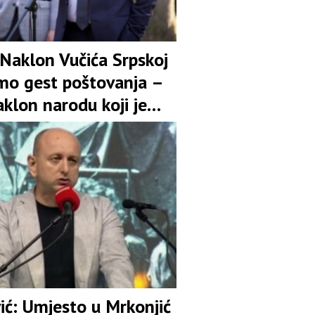
 Naklon Vučića Srpskoj
amo gest poštovanja –
aklon narodu koji je
uspravan uprkos svim
njima
ić: Umjesto u Mrkonjić