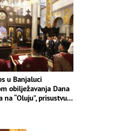
la naš narod
s u Banjaluci
m obilježavanja Dana
a na “Oluju”, prisustvuje
ednik Srpske