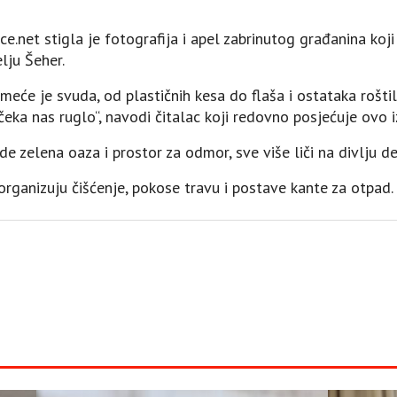
ce.net stigla je fotografija i apel zabrinutog građanina koj
lju Šeher.
meće je svuda, od plastičnih kesa do flaša i ostataka rošti
eka nas ruglo“, navodi čitalac koji redovno posjećuje ovo iz
e zelena oaza i prostor za odmor, sve više liči na divlju de
rganizuju čišćenje, pokose travu i postave kante za otpad.