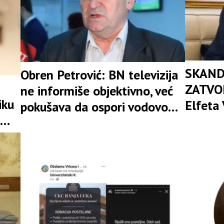
SKAND
Obren Petrović: BN televizija
ZATVOR
ne informiše objektivno, već
iku
Elfeta 
pokušava da ospori vodovod
rema
Savjet
na Vučijaku