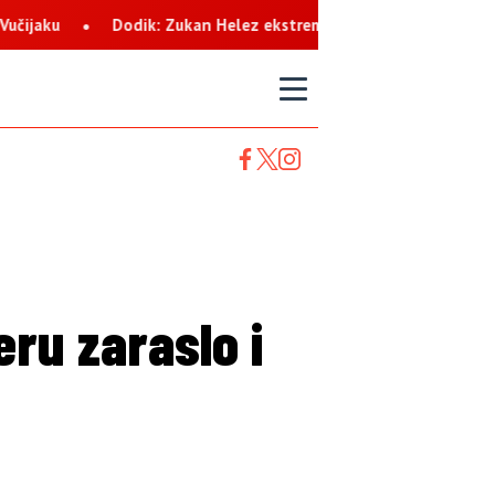
Helez ekstremista koji svaku priliku koristi za netrpeljivost prem
T
eru zaraslo i