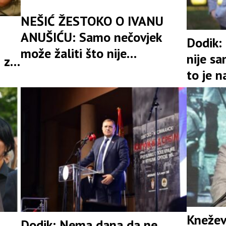
NEŠIĆ ŽESTOKO O IVANU
ANUŠIĆU: Samo nečovjek
Dodik:
može žaliti što nije
nije s
 za
učestvovao u progonu
to je n
250.000 Srba
ostao 
strada
Knežev
Dodik: Nema dana da ne