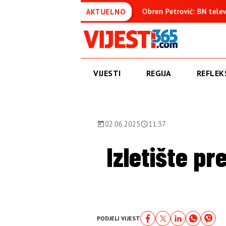
đenica
Obren Petrović: BN televizija ne informiše objektivn
AKTUELNO
VIJESTI
REGIJA
REFLEKS
02.06.2025
11:37
Izletište pr
PODJELI VIJEST