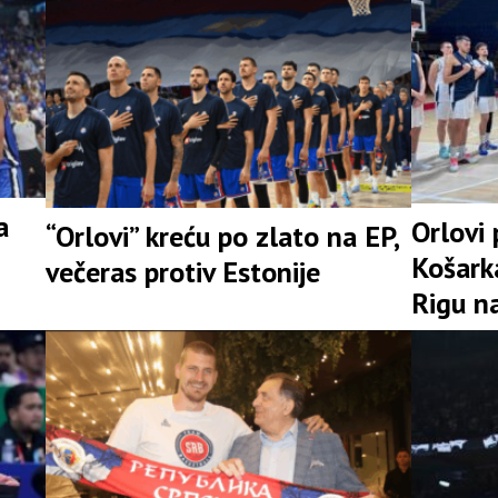
a
Orlovi 
“Orlovi” kreću po zlato na EP,
Košarka
večeras protiv Estonije
Rigu n