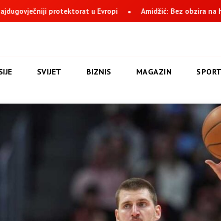
Amidžić: Bez obzira na histeriju i nervozu, Suljagić i institucija
IJE
SVIJET
BIZNIS
MAGAZIN
SPOR