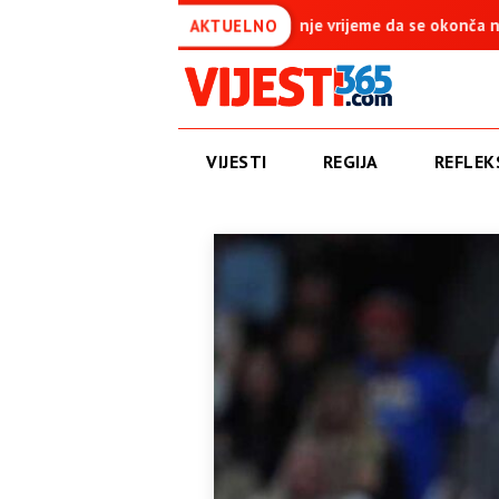
nje vrijeme da se okonča najdugovječniji protektorat u Evropi
AKTUELNO
VIJESTI
REGIJA
REFLEKS