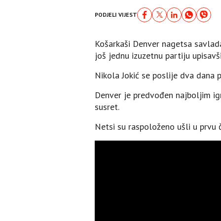
PODJELI VIJEST
Košarkaši Denver nagetsa savladal
još jednu izuzetnu partiju upisavš
Nikola Jokić se poslije dva dana p
Denver je predvođen najboljim ig
susret.
Netsi su raspoloženo ušli u prvu 