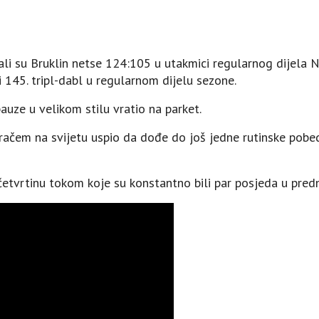
i su Bruklin netse 124:105 u utakmici regularnog dijela NB
i 145. tripl-dabl u regularnom dijelu sezone.
auze u velikom stilu vratio na parket.
račem na svijetu uspio da dođe do još jedne rutinske pobed
četvrtinu tokom koje su konstantno bili par posjeda u predn