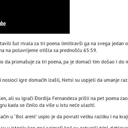
vili šut rivala za tri poena limitiravši ga na svega jedan 
na na poluvrijeme otišla sa prednošću 65:59.
vio da promašuje za tri poena, pa je domaći tim došao i do
li nosioci igre domaćih izašli, Netsi su uspjeli da umanje ra
en, ali su igrači Đordija Fernandeza prišli na pet poena za
ru kada se činilo da više u istu neće ulaziti.
in u “Bol areni” uspio je da povrati veliku razliku i na kraju
 su u istoriju kao prvi saigrači koji su ostvarili tripl-dabl