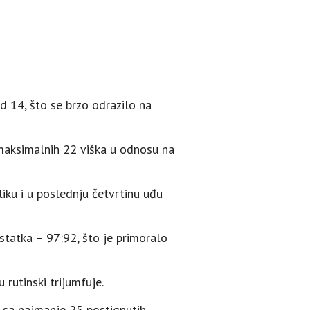
od 14, što se brzo odrazilo na
 maksimalnih 22 viška u odnosu na
zliku i u poslednju četvrtinu uđu
ostatka – 97:92, što je primoralo
 rutinski trijumfuje.
ove sa najmanje 25 postignutih