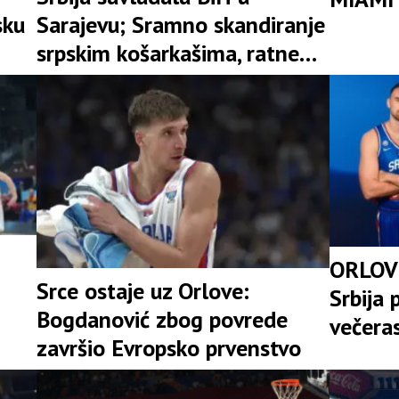
sku
Sarajevu; Sramno skandiranje
srpskim košarkašima, ratne
zastave u Skenderiji (VIDEO)
ORLOV
Srce ostaje uz Orlove:
Srbija 
Bogdanović zbog povrede
večeras
završio Evropsko prvenstvo