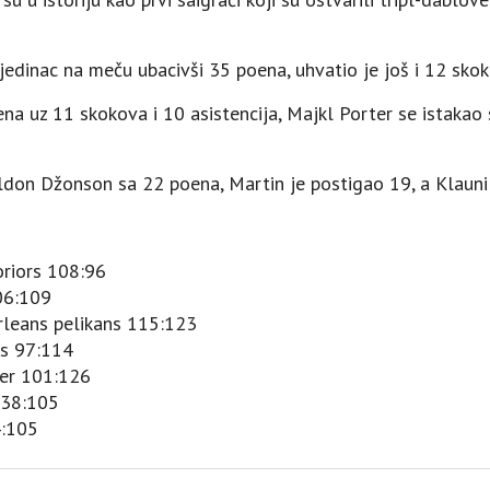
pojedinac na meču ubacivši 35 poena, uhvatio je još i 12 skok
na uz 11 skokova i 10 asistencija, Majkl Porter se istakao 
Keldon Džonson sa 22 poena, Martin je postigao 19, a Klauni
oriors 108:96
06:109
Orleans pelikans 115:123
gs 97:114
der 101:126
138:105
4:105