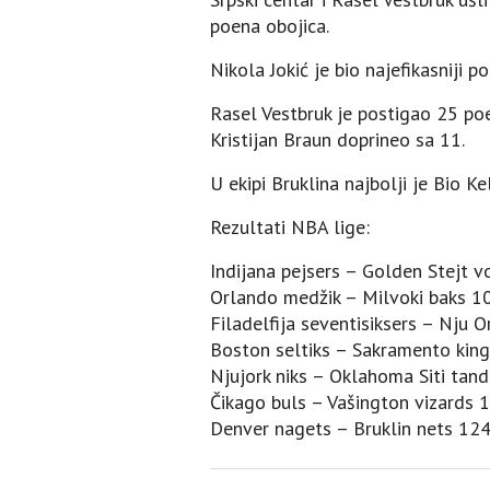
poena obojica.
Nikola Jokić je bio najefikasniji 
Rasel Vestbruk je postigao 25 poe
Kristijan Braun doprineo sa 11.
U ekipi Bruklina najbolji je Bio 
Rezultati NBA lige:
Indijana pejsers – Golden Stejt v
Orlando medžik – Milvoki baks 1
Filadelfija seventisiksers – Nju 
Boston seltiks – Sakramento kin
Njujork niks – Oklahoma Siti tan
Čikago buls – Vašington vizards 
Denver nagets – Bruklin nets 12