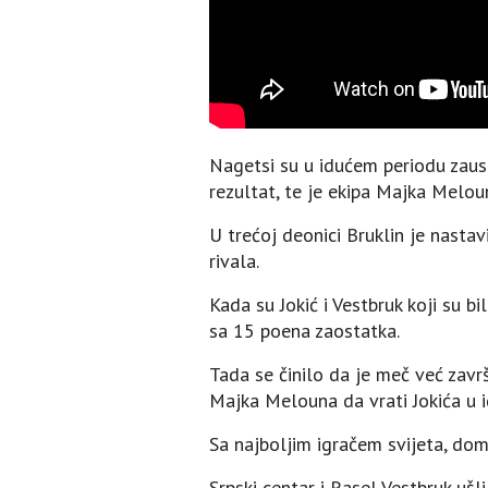
Nagetsi su u idućem periodu zausta
rezultat, te je ekipa Majka Melou
U trećoj deonici Bruklin je nasta
rivala.
Kada su Jokić i Vestbruk koji su bi
sa 15 poena zaostatka.
Tada se činilo da je meč već završ
Majka Melouna da vrati Jokića u ig
Sa najboljim igračem svijeta, domać
Srpski centar i Rasel Vestbruk ušli