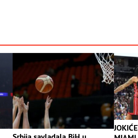
JOKIĆE
Srbija savladala BiH u
MIAMI