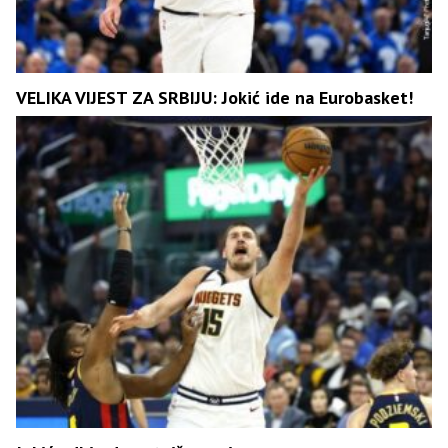
VELIKA VIJEST ZA SRBIJU: Jokić ide na Eurobasket!