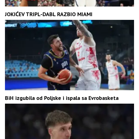
JOKIĆEV TRIPL-DABL RAZBIO MIAMI
BiH izgubila od Poljske i ispala sa Evrobasketa