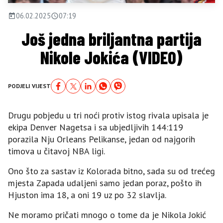
06.02.2025
07:19
Još jedna briljantna partija
Nikole Jokića (VIDEO)
PODJELI VIJEST
Drugu pobjedu u tri noći protiv istog rivala upisala je
ekipa Denver Nagetsa i sa ubjedljivih 144:119
porazila Nju Orleans Pelikanse, jedan od najgorih
timova u čitavoj NBA ligi.
Ono što za sastav iz Kolorada bitno, sada su od trećeg
mjesta Zapada udaljeni samo jedan poraz, pošto ih
Hjuston ima 18, a oni 19 uz po 32 slavlja.
Ne moramo pričati mnogo o tome da je Nikola Jokić