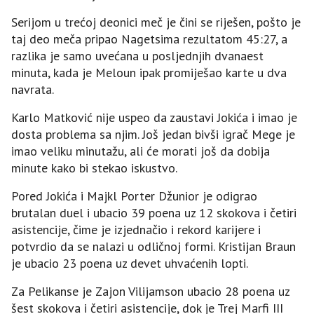
Serijom u trećoj deonici meč je čini se riješen, pošto je
taj deo meča pripao Nagetsima rezultatom 45:27, a
razlika je samo uvećana u posljednjih dvanaest
minuta, kada je Meloun ipak promiješao karte u dva
navrata.
Karlo Matković nije uspeo da zaustavi Jokića i imao je
dosta problema sa njim. Još jedan bivši igrač Mege je
imao veliku minutažu, ali će morati još da dobija
minute kako bi stekao iskustvo.
Pored Jokića i Majkl Porter Džunior je odigrao
brutalan duel i ubacio 39 poena uz 12 skokova i četiri
asistencije, čime je izjednačio i rekord karijere i
potvrdio da se nalazi u odličnoj formi. Kristijan Braun
je ubacio 23 poena uz devet uhvaćenih lopti.
Za Pelikanse je Zajon Vilijamson ubacio 28 poena uz
šest skokova i četiri asistencije, dok je Trej Marfi III