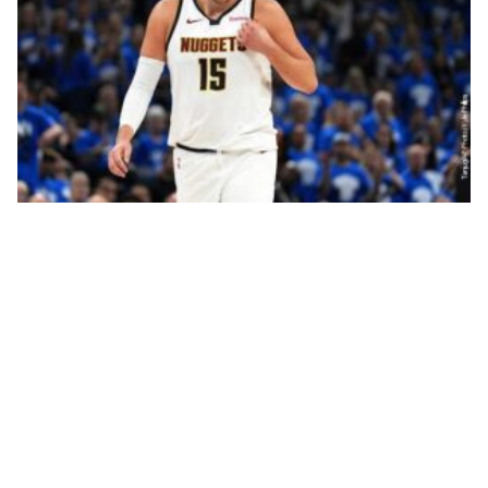
Denver spreman da trejduje Jokića