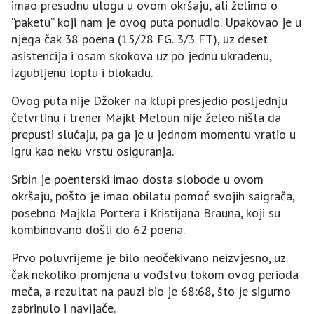
imao presudnu ulogu u ovom okršaju, ali želimo o
“paketu” koji nam je ovog puta ponudio. Upakovao je u
njega čak 38 poena (15/28 FG. 3/3 FT), uz deset
asistencija i osam skokova uz po jednu ukradenu,
izgubljenu loptu i blokadu.
Ovog puta nije Džoker na klupi presjedio posljednju
četvrtinu i trener Majkl Meloun nije želeo ništa da
prepusti slučaju, pa ga je u jednom momentu vratio u
igru kao neku vrstu osiguranja.
Srbin je poenterski imao dosta slobode u ovom
okršaju, pošto je imao obilatu pomoć svojih saigrača,
posebno Majkla Portera i Kristijana Brauna, koji su
kombinovano došli do 62 poena.
Prvo poluvrijeme je bilo neočekivano neizvjesno, uz
čak nekoliko promjena u vođstvu tokom ovog perioda
meča, a rezultat na pauzi bio je 68:68, što je sigurno
zabrinulo i navijače.