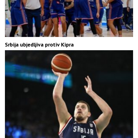
Srbija ubjedljiva protiv Kipra