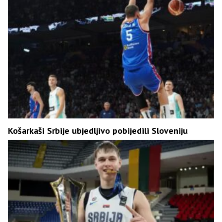
Košarkaši Srbije ubjedljivo pobijedili Sloveniju