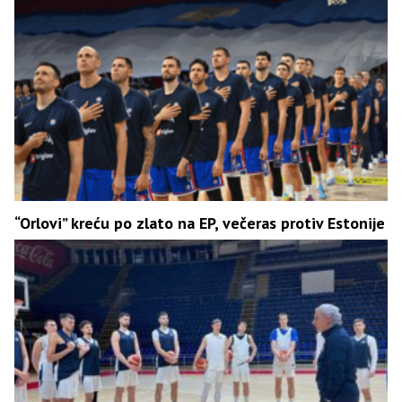
“Orlovi” kreću po zlato na EP, večeras protiv Estonije