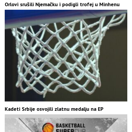
Orlovi srušili Njemačku i podigli trofej u Minhenu
Kadeti Srbije osvojili zlatnu medalju na EP