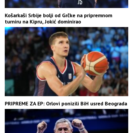
Košarkaši Srbije bolji od Grčke na pripremnom
turniru na Kipru, Јokić dominirao
PRIPREME ZA EP: Orlovi ponizili BiH usred Beograda