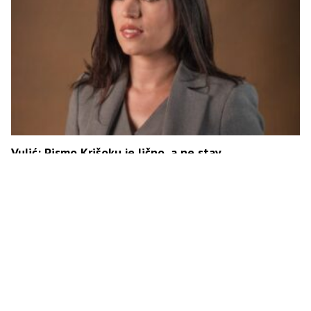
Vulić: Pismo Krišoku je lično, a ne stav
Parlamentarne skupštine