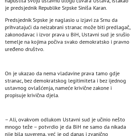
napustila svoju ustavnu ulogu čuvara Ustava, istakao
je predsjednik Republike Srpske Siniša Karan.
Predsjednik Srpske je naglasio u izjavi za Srnu da
prihvatajući da neizabrani stranac može biti predlagač,
zakonodavac i izvor prava u BiH, Ustavni sud je srušio
temelje na kojima počiva svako demokratsko i pravno
uređeno društvo.
On je ukazao da nema vladavine prava tamo gdje
stranac, bez demokratskog legitimiteta i bez ijednog
ustavnog ovlašćenja, nameće krivične zakone i
propisuje krivična djela.
– Ali, ovakvom odlukom Ustavni sud je učinio nešto
mnogo teže – potvrdio je da BiH ne samo da nikada
nije bila suverena, već je od danas i zvanično