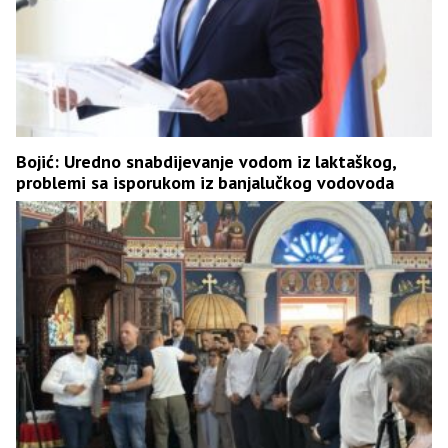
Bojić: Uredno snabdijevanje vodom iz laktaškog,
problemi sa isporukom iz banjalučkog vodovoda