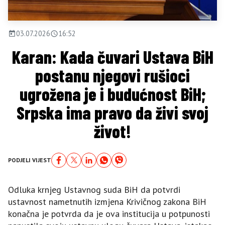
03.07.2026
16:52
Karan: Kada čuvari Ustava BiH
postanu njegovi rušioci
ugrožena je i budućnost BiH;
Srpska ima pravo da živi svoj
život!
PODJELI VIJEST
Odluka krnjeg Ustavnog suda BiH da potvrdi
ustavnost nametnutih izmjena Krivičnog zakona BiH
konačna je potvrda da je ova institucija u potpunosti