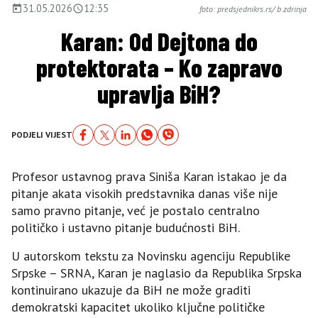
31.05.2026
12:35
foto: predsjednikrs.rs/ b.zdrinja
Karan: Od Dejtona do
protektorata – Ko zapravo
upravlja BiH?
PODJELI VIJEST
Profesor ustavnog prava Siniša Karan istakao je da
pitanje akata visokih predstavnika danas više nije
samo pravno pitanje, već je postalo centralno
političko i ustavno pitanje budućnosti BiH.
U autorskom tekstu za Novinsku agenciju Republike
Srpske – SRNA, Karan je naglasio da Republika Srpska
kontinuirano ukazuje da BiH ne može graditi
demokratski kapacitet ukoliko ključne političke