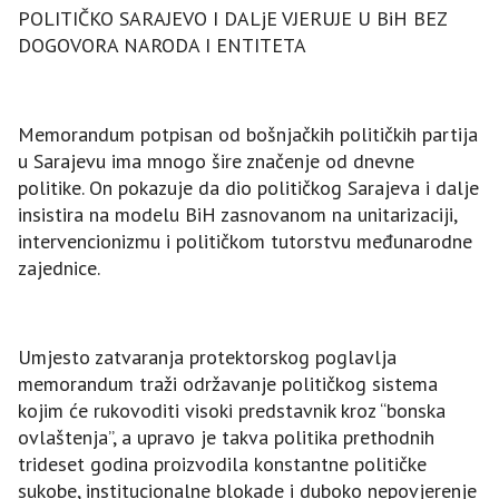
POLITIČKO SARAЈEVO I DALjE VЈERUЈE U BiH BEZ
DOGOVORA NARODA I ENTITETA
Memorandum potpisan od bošnjačkih političkih partija
u Sarajevu ima mnogo šire značenje od dnevne
politike. On pokazuje da dio političkog Sarajeva i dalje
insistira na modelu BiH zasnovanom na unitarizaciji,
intervencionizmu i političkom tutorstvu međunarodne
zajednice.
Umjesto zatvaranja protektorskog poglavlja
memorandum traži održavanje političkog sistema
kojim će rukovoditi visoki predstavnik kroz “bonska
ovlaštenja”, a upravo je takva politika prethodnih
trideset godina proizvodila konstantne političke
sukobe, institucionalne blokade i duboko nepovjerenje