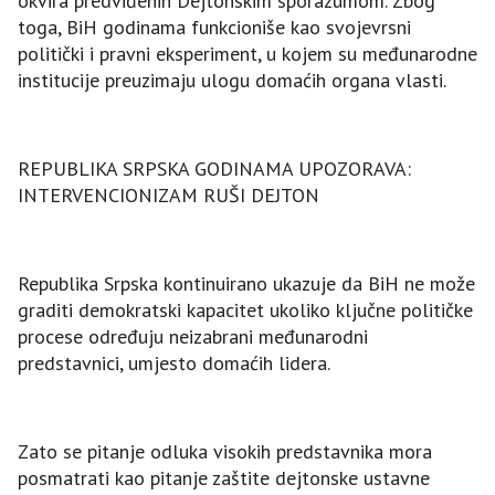
okvira predviđenih Dejtonskim sporazumom. Zbog
toga, BiH godinama funkcioniše kao svojevrsni
politički i pravni eksperiment, u kojem su međunarodne
institucije preuzimaju ulogu domaćih organa vlasti.
REPUBLIKA SRPSKA GODINAMA UPOZORAVA:
INTERVENCIONIZAM RUŠI DEЈTON
Republika Srpska kontinuirano ukazuje da BiH ne može
graditi demokratski kapacitet ukoliko ključne političke
procese određuju neizabrani međunarodni
predstavnici, umjesto domaćih lidera.
Zato se pitanje odluka visokih predstavnika mora
posmatrati kao pitanje zaštite dejtonske ustavne