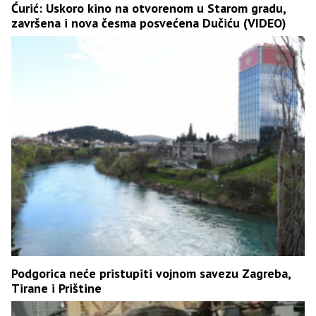
Ćurić: Uskoro kino na otvorenom u Starom gradu,
završena i nova česma posvećena Dučiću (VIDEO)
Podgorica neće pristupiti vojnom savezu Zagreba,
Tirane i Prištine