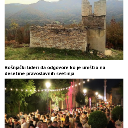
Bošnjački lideri da odgovore ko je uništio na
desetine pravoslavnih svetinja