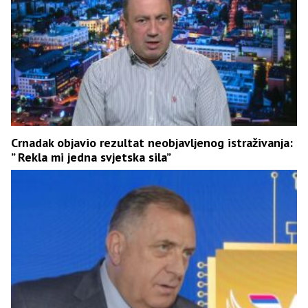
Crnadak objavio rezultat neobjavljenog istraživanja:
” Rekla mi jedna svjetska sila”