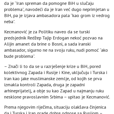
da je “Iran spreman da pomogne BiH u slučaju
problema”, navodeći da je Iran već dugo neprimjetan u
BiH, pa je izjava ambasadora pala “kao grom iz vedrog
neba”.
Kecmanović je za Politiku naveo da se turski
predsjednik Redžep Tajip Erdogan nekoć pozvao na
Alijin amanet da brine o Bosni, a sada iranski
ambasador, sigurno ne na svoju ruku, nudi pomoć “ako
bude problema”.
– Znači li to da se u razrješenje krize u BiH, pored
kolektivnog Zapada i Rusije i Kine, uključuju i Turska i
Iran kao jake muslimanske zemlje, od kojih se prva
izmakla kontroli Zapada, druga je zapadni
arhineprijatelj, a obje su kao Zapad u najmanju ruku
nesklone pravoslavnim Srbima – upitao je Kecmanović.
Prema njegovim riječima, situaciju olakšava činjenica
da i Turska i Iran grade dobre odnose sa Rusijom –