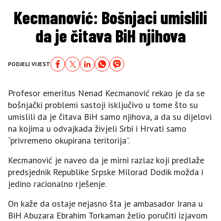
Kecmanović: Bošnjaci umislili
da je čitava BiH njihova
PODJELI VIJEST
Profesor emeritus Nenad Kecmanović rekao je da se
bošnjački problemi sastoji isključivo u tome što su
umislili da je čitava BiH samo njihova, a da su dijelovi
na kojima u odvajkada živjeli Srbi i Hrvati samo
“privremeno okupirana teritorija”.
Kecmanović je naveo da je mirni razlaz koji predlaže
predsjednik Republike Srpske Milorad Dodik možda i
jedino racionalno rješenje.
On kaže da ostaje nejasno šta je ambasador Irana u
BiH Abuzara Ebrahim Torkaman želio poručiti izjavom