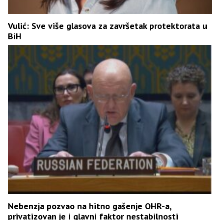
Vulić: Sve više glasova za završetak protektorata u
BiH
Nebenzja pozvao na hitno gašenje OHR-a,
privatizovan je i glavni faktor nestabilnosti