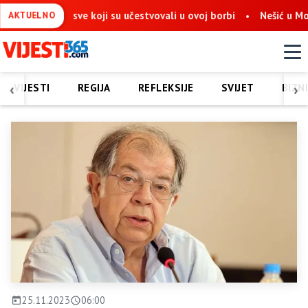
 sve koji su učestvovali u ovoj borbi
Nešić u Mostaru: Obnova
AKTUELNO
‹
›
VIJESTI
REGIJA
REFLEKSIJE
SVIJET
BIZN
25.11.2023
06:00