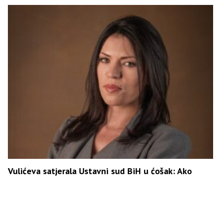
Vulićeva satjerala Ustavni sud BiH u ćošak: Ako
Parlament nije donio zakon, ko je Šmitu dao pravo
da bude zakonodavac?