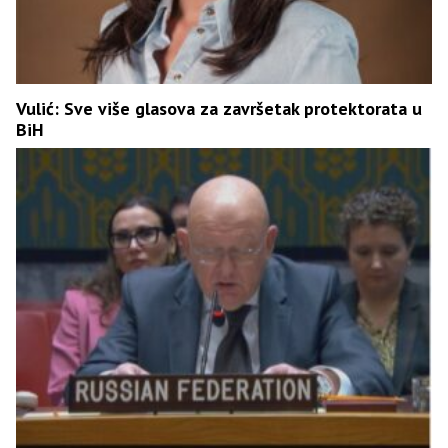
Vulić: Sve više glasova za završetak protektorata u
BiH