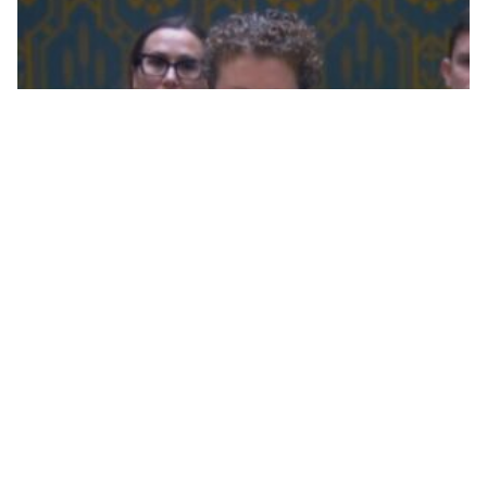
Na početku sjednice Savjeta bezbjednosti Rusija se
odmah usprotivila prisustvu Kristijana Šmita