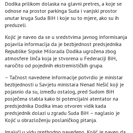
Dodika prilikom dolaska na glavni pretres, a koje se
odnose na prostor parkinga Suda i vanjski prostor
unutar kruga Suda BiH i koje su to mjere, ako su ih
preduzeli.
Kojić je naveo da se u sredstvima javnog informisanja
pojavila informacija da je bezbjednost predsjednika
Republike Srpske Milorada Dodika ugrožena zbog
atmosfere linča koja je stvorena u Federaciji BiH,
naročito od pojedinih ekstremističkih grupa.
– Tačnost navedene informacije potvrdio je ministar
bezbjednosti u Savjetu ministara Nenad Nešić koji je
pojasnio da su, između ostalog, pred Sudom BiH
posječena stabla kako bi potencijalni atentator na
predsjednika Dodika imao otvoren vidik kada
predsjednik dolazi u zgradu Suda BiH – naglasio je
Kojić u obrazloženju poslaničkog pitanja.
Imajući u vidu prethodno navedeno, Kojić je naveo da