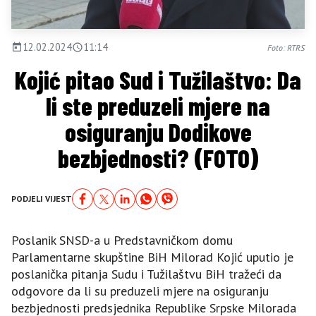
12.02.2024
11:14
Foto: RTRS
Kojić pitao Sud i Tužilaštvo: Da
li ste preduzeli mjere na
osiguranju Dodikove
bezbjednosti? (FOTO)
PODJELI VIJEST
Poslanik SNSD-a u Predstavničkom domu
Parlamentarne skupštine BiH Milorad Kojić uputio je
poslanička pitanja Sudu i Tužilaštvu BiH tražeći da
odgovore da li su preduzeli mjere na osiguranju
bezbjednosti predsjednika Republike Srpske Milorada