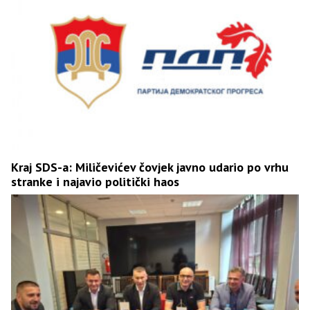
Kraj SDS-a: Miličevićev čovjek javno udario po vrhu
stranke i najavio politički haos