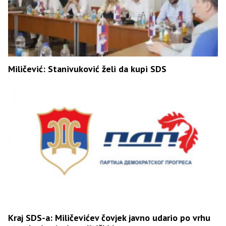
Miličević: Stanivuković želi da kupi SDS
Kraj SDS-a: Miličevićev čovjek javno udario po vrhu