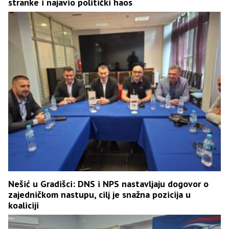
stranke i najavio politički haos
Nešić u Gradišci: DNS i NPS nastavljaju dogovor o
zajedničkom nastupu, cilj je snažna pozicija u
koaliciji