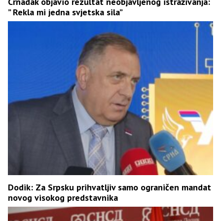
Crnadak objavio rezultat neobjavljenog istraživanja:
” Rekla mi jedna svjetska sila”
Dodik: Za Srpsku prihvatljiv samo ograničen mandat
novog visokog predstavnika