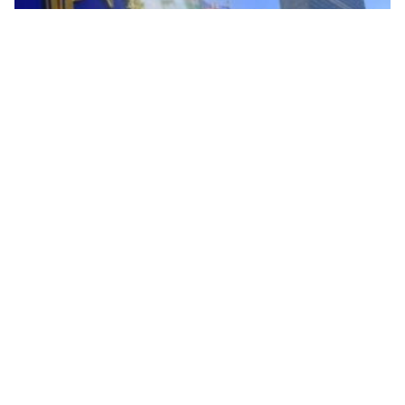
Upravljanje nametnutim odlukama bez ikakvog
nadzora