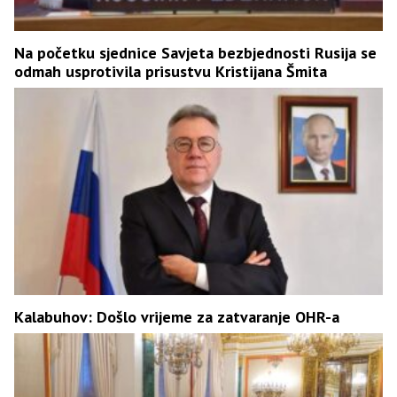
Na početku sjednice Savjeta bezbjednosti Rusija se
odmah usprotivila prisustvu Kristijana Šmita
Kalabuhov: Došlo vrijeme za zatvaranje OHR-a