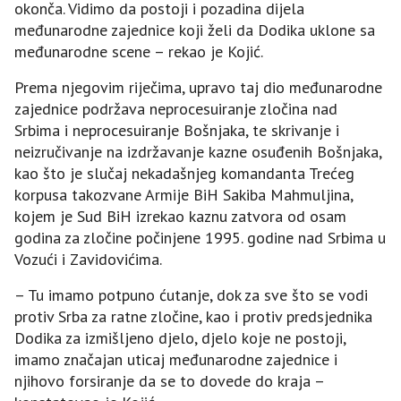
okonča. Vidimo da postoji i pozadina dijela
međunarodne zajednice koji želi da Dodika uklone sa
međunarodne scene – rekao je Kojić.
Prema njegovim riječima, upravo taj dio međunarodne
zajednice podržava neprocesuiranje zločina nad
Srbima i neprocesuiranje Bošnjaka, te skrivanje i
neizručivanje na izdržavanje kazne osuđenih Bošnjaka,
kao što je slučaj nekadašnjeg komandanta Trećeg
korpusa takozvane Armije BiH Sakiba Mahmuljina,
kojem je Sud BiH izrekao kaznu zatvora od osam
godina za zločine počinjene 1995. godine nad Srbima u
Vozući i Zavidovićima.
– Tu imamo potpuno ćutanje, dok za sve što se vodi
protiv Srba za ratne zločine, kao i protiv predsjednika
Dodika za izmišljeno djelo, djelo koje ne postoji,
imamo značajan uticaj međunarodne zajednice i
njihovo forsiranje da se to dovede do kraja –