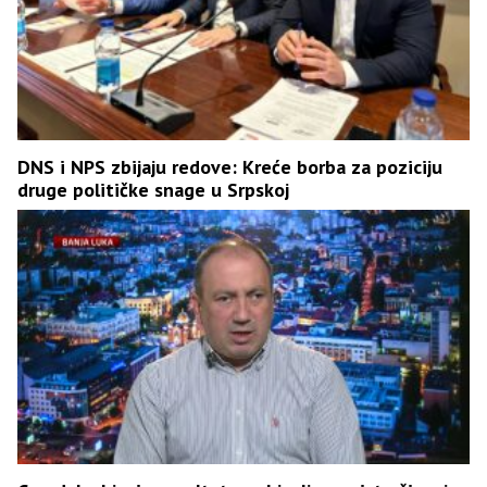
DNS i NPS zbijaju redove: Kreće borba za poziciju
druge političke snage u Srpskoj