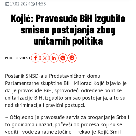
17.02.2024
14:55
Kojić: Pravosuđe BiH izgubilo
smisao postojanja zbog
unitarnih politika
PODJELI VIJEST
Poslanik SNSD-a u Predstavničkom domu
Parlamentarne skupštine BiH Milorad Kojić izjavio je
da je pravosuđe BiH, sprovodeći određene politike
unitarizacije BiH, izgubilo smisao postojanja, a to su
nediskriminacija i pravični postupci.
– Očigledno je pravosuđe servis za proganjanje Srba i
to godinama unazad, počevši od procesa koji su se
vodili i vode za ratne zločine – rekao je Kojić Srni i