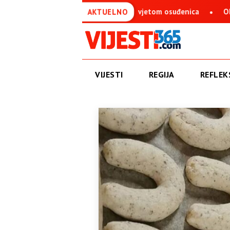
 predsjedava Savjetom osuđenica
Obren Petrović: BN televi
AKTUELNO
VIJESTI
REGIJA
REFLEKS