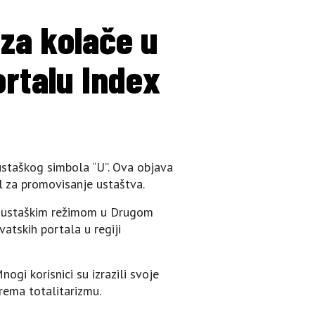
za kolače u
ortalu Index
 ustaškog simbola “U”. Ova objava
al za promovisanje ustaštva.
sa ustaškim režimom u Drugom
atskih portala u regiji
i korisnici su izrazili svoje
prema totalitarizmu.