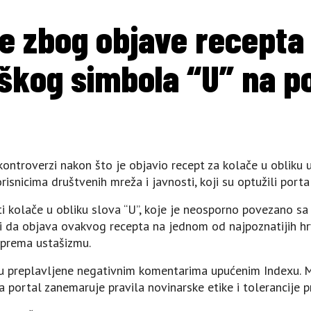
e zbog objave recepta 
škog simbola “U” na p
kontroverzi nakon što je objavio recept za kolače u obliku
risnicima društvenih mreža i javnosti, koji su optužili port
iti kolače u obliku slova “U”, koje je neosporno povezano 
 da objava ovakvog recepta na jednom od najpoznatijih hrv
 prema ustašizmu.
 preplavljene negativnim komentarima upućenim Indexu. Mnog
a portal zanemaruje pravila novinarske etike i tolerancije 