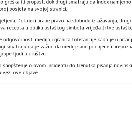
o greška ili propust, dok drugi smatraju da Index namjerno
roj posjeta na svojoj stranici.
jeljena. Dok neki brane pravo na slobodu izražavanja, drugi 
va recepta u obliku ustaškog simbola vrijeđa žrtve ustašk
e odgovornosti medija i granica tolerancije kada je u pita
gi smatraju da je važno da mediji sami procijene i prepozn
grupe ljudi u društvu.
o saopštenje o ovom incidentu do trenutka pisanja novinskih
 u vezi ove objave.