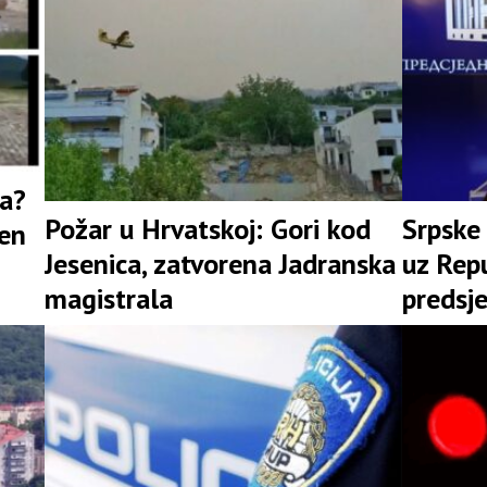
ja?
Požar u Hrvatskoj: Gori kod
Srpske 
jen
Jesenica, zatvorena Јadranska
uz Repu
magistrala
predsj