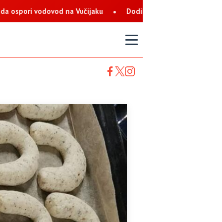
učijaku
Dodik: Zukan Helez ekstremista koji svaku priliku ko
T