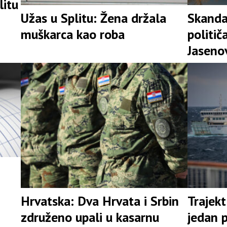
litu
Užas u Splitu: Žena držala
Skanda
muškarca kao roba
političa
Jaseno
Hrvatska: Dva Hrvata i Srbin
Trajekt
združeno upali u kasarnu
jedan 