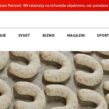
zija ne informiše objektivno, već pokušava da ospori vodovod na V
IJE
SVIJET
BIZNIS
MAGAZIN
SPOR