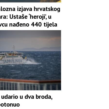
lozna izjava hrvatskog
ra: Ustaše ‘heroji’, u
vcu nađeno 440 tijela
 udario u dva broda,
potonuo