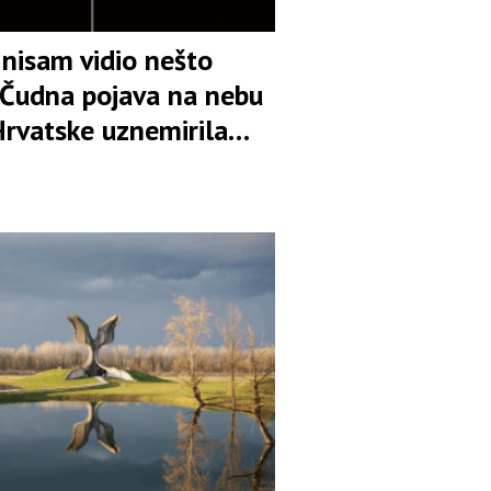
 nisam vidio nešto
” Čudna pojava na nebu
Hrvatske uznemirila
e VIDEO