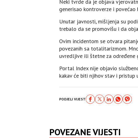
Neki tvrde da je objava vjerovatn
generisao kontroverze i povećao b
Unutar javnosti, mišljenja su podi
trebalo da se promovišu i da obja
Ovim incidentom se otvara pitanj
povezanih sa totalitarizmom. Mno
uvredljive ili štetne za određene 
Portal Index nije objavio služben
kakav će biti njihov stav i pristup
PODJELI VIJEST
POVEZANE VIJESTI