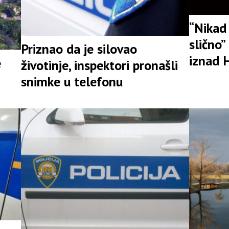
“Nikad
slično
Priznao da je silovao
iznad 
e
životinje, inspektori pronašli
građan
i
snimke u telefonu