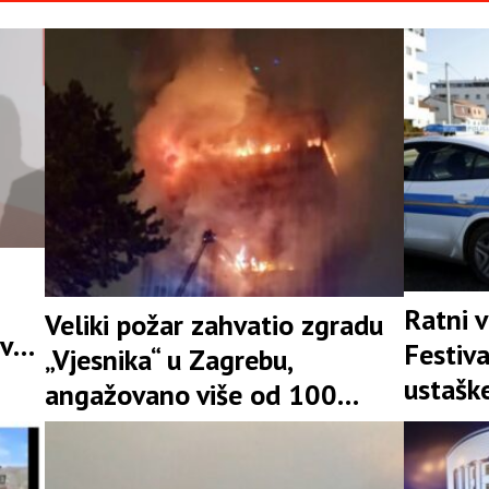
Ratni v
Veliki požar zahvatio zgradu
ve i
Festiv
„Vjesnika“ u Zagrebu,
ustašk
angažovano više od 100
spremn
vatrogasaca(VIDEO)