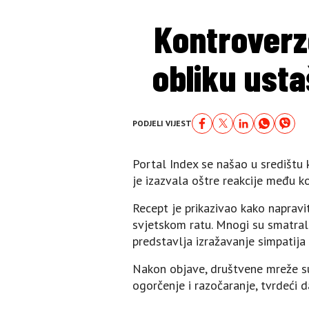
Kontroverz
obliku usta
PODJELI VIJEST
Portal Index se našao u središtu 
je izazvala oštre reakcije među ko
Recept je prikazivao kako naprav
svjetskom ratu. Mnogi su smatrali
predstavlja izražavanje simpatija
Nakon objave, društvene mreže su
ogorčenje i razočaranje, tvrdeći d