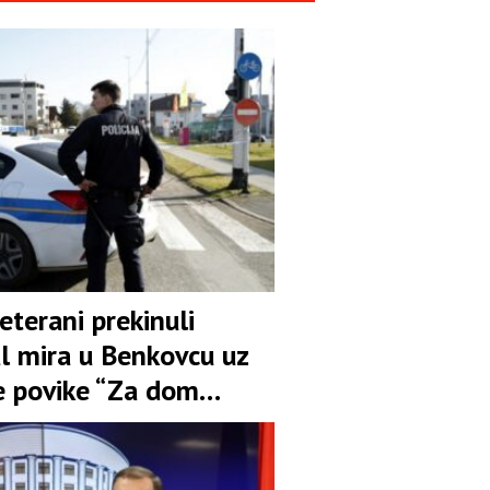
eterani prekinuli
al mira u Benkovcu uz
e povike “Za dom
i!”