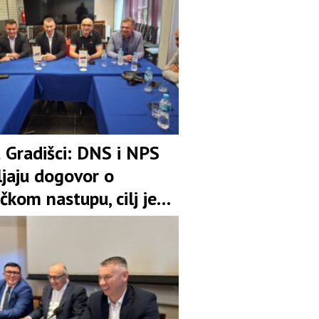
u Gradišci: DNS i NPS
ljaju dogovor o
čkom nastupu, cilj je
pozicija u koaliciji