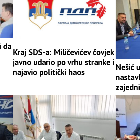
i da
Kraj SDS-a: Miličevićev čovjek
javno udario po vrhu stranke i
Nešić 
najavio politički haos
nastav
zajedni
snažna 