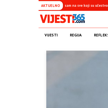
 je simbol pobjede – Ponosan sam na sve koji su učestvovali u ovoj
AKTUELNO
VIJESTI
REGIJA
REFLEKS