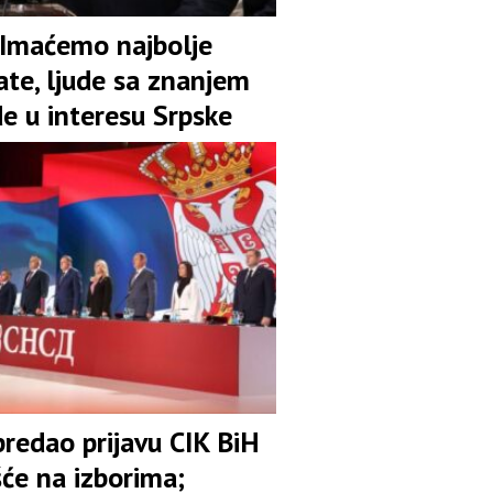
 Imaćemo najbolje
ate, ljude sa znanjem
de u interesu Srpske
redao prijavu CIK BiH
šće na izborima;