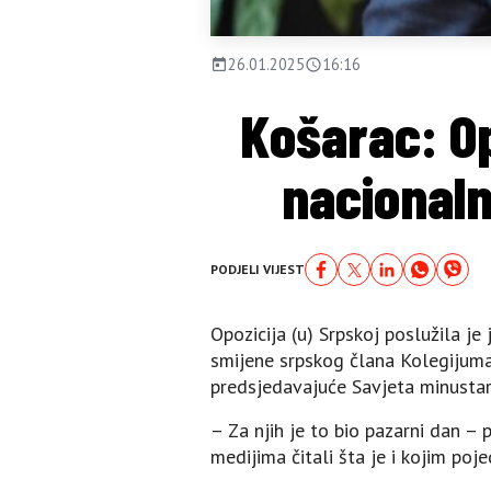
26.01.2025
16:16
Košarac: Op
nacionaln
PODJELI VIJEST
Opozicija (u) Srpskoj poslužila 
smijene srpskog člana Kolegijuma 
predsjedavajuće Savjeta minustar
– Za njih je to bio pazarni dan – 
medijima čitali šta je i kojim po