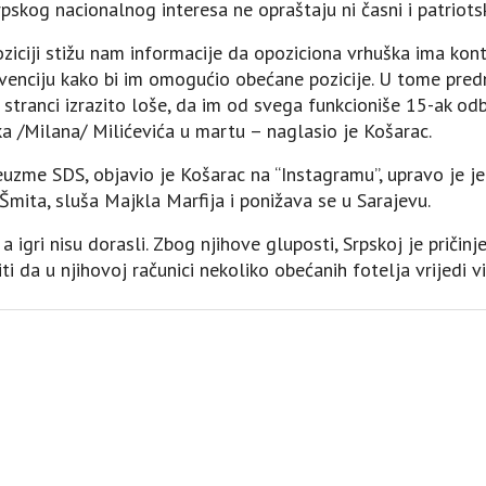
skog nacionalnog interesa ne opraštaju ni časni i patriotsk
oziciji stižu nam informacije da opoziciona vrhuška ima kon
rvenciju kako bi im omogućio obećane pozicije. U tome predn
 stranci izrazito loše, da im od svega funkcioniše 15-ak odb
a /Milana/ Milićevića u martu – naglasio je Košarac.
euzme SDS, objavio je Košarac na “Instagramu”, upravo je je
Šmita, sluša Majkla Marfija i ponižava se u Sarajevu.
i, a igri nisu dorasli. Zbog njihove gluposti, Srpskoj je priči
iti da u njihovoj računici nekoliko obećanih fotelja vrijedi 