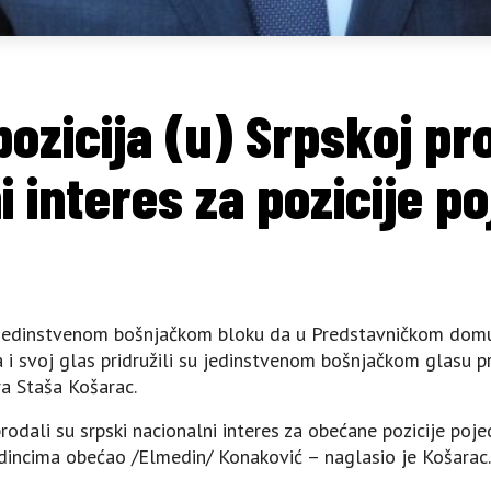
ozicija (u) Srpskoj pr
i interes za pozicije p
je jedinstvenom bošnjačkom bloku da u Predstavničkom dom
i svoj glas pridružili su jedinstvenom bošnjačkom glasu pro
a Staša Košarac.
prodali su srpski nacionalni interes za obećane pozicije po
jedincima obećao /Elmedin/ Konaković – naglasio je Košarac.