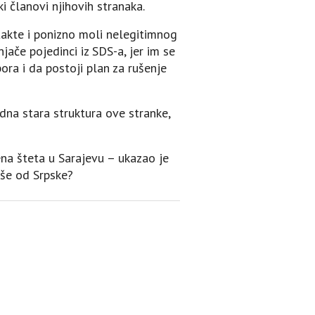
i članovi njihovih stranaka.
takte i ponizno moli nelegitimnog
jače pojedinci iz SDS-a, jer im se
ora i da postoji plan za rušenje
dna stara struktura ove stranke,
njena šteta u Sarajevu – ukazao je
više od Srpske?