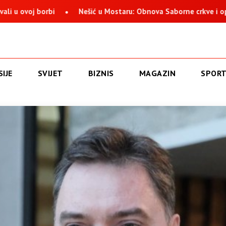
 borbi
Nešić u Mostaru: Obnova Saborne crkve i opstanak Sr
IJE
SVIJET
BIZNIS
MAGAZIN
SPOR