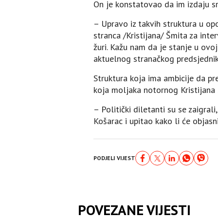
On je konstatovao da im izdaju srp
– Upravo iz takvih struktura u op
stranca /Kristijana/ Šmita za inte
žuri. Kažu nam da je stanje u ovoj
aktuelnog stranačkog predsjednik
Struktura koja ima ambicije da pr
koja moljaka notornog Kristijana 
– Politički diletanti su se zaigral
Košarac i upitao kako li će objasn
PODJELI VIJEST
POVEZANE VIJESTI