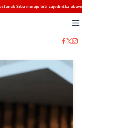
ba moraju biti zajednička obaveza
T