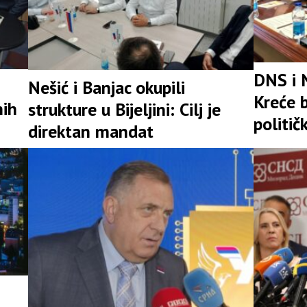
DNS i 
Nešić i Banjac okupili
Kreće b
nih
strukture u Bijeljini: Cilj je
politič
direktan mandat