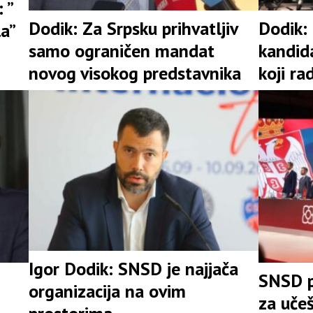
 ”
Dodik: Za Srpsku prihvatljiv
Dodik:
la”
samo ograničen mandat
kandid
novog visokog predstavnika
koji ra
Igor Dodik: SNSD je najjača
SNSD p
organizacija na ovim
za uče