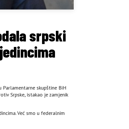
odala srpski
ojedincima
u Parlamentarne skupštine BiH
tiv Srpske, istakao je zamjenik
jedincima. Već smo u federalnim