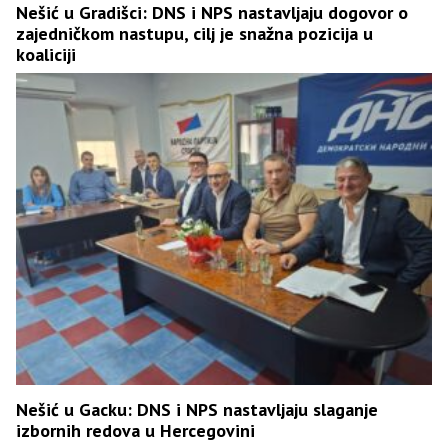
Nešić u Gradišci: DNS i NPS nastavljaju dogovor o
zajedničkom nastupu, cilj je snažna pozicija u
koaliciji
Nešić u Gacku: DNS i NPS nastavljaju slaganje
izbornih redova u Hercegovini