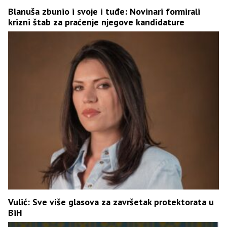
Blanuša zbunio i svoje i tuđe: Novinari formirali
krizni štab za praćenje njegove kandidature
Vulić: Sve više glasova za završetak protektorata u
BiH