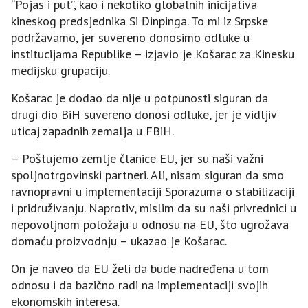
“Pojas i put”, kao i nekoliko globalnih inicijativa
kineskog predsjednika Si Đinpinga. To mi iz Srpske
podržavamo, jer suvereno donosimo odluke u
institucijama Republike – izjavio je Košarac za Kinesku
medijsku grupaciju.
Košarac je dodao da nije u potpunosti siguran da
drugi dio BiH suvereno donosi odluke, jer je vidljiv
uticaj zapadnih zemalja u FBiH.
– Poštujemo zemlje članice EU, jer su naši važni
spoljnotrgovinski partneri. Ali, nisam siguran da smo
ravnopravni u implementaciji Sporazuma o stabilizaciji
i pridruživanju. Naprotiv, mislim da su naši privrednici u
nepovoljnom položaju u odnosu na EU, što ugrožava
domaću proizvodnju – ukazao je Košarac.
On je naveo da EU želi da bude nadređena u tom
odnosu i da bazično radi na implementaciji svojih
ekonomskih interesa.