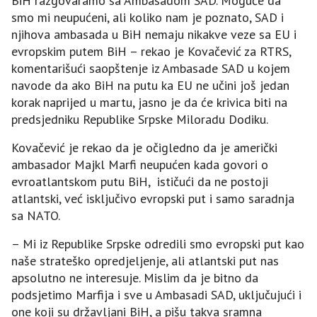
BiH razgovaramo sa Ambasadom SAD. Moguće da
smo mi neupućeni, ali koliko nam je poznato, SAD i
njihova ambasada u BiH nemaju nikakve veze sa EU i
evropskim putem BiH – rekao je Kovačević za RTRS,
komentarišući saopštenje iz Ambasade SAD u kojem
navode da ako BiH na putu ka EU ne učini još jedan
korak naprijed u martu, jasno je da će krivica biti na
predsjedniku Republike Srpske Miloradu Dodiku.
Kovačević je rekao da je očigledno da je američki
ambasador Majkl Marfi neupućen kada govori o
evroatlantskom putu BiH, ističući da ne postoji
atlantski, već isključivo evropski put i samo saradnja
sa NATO.
– Mi iz Republike Srpske odredili smo evropski put kao
naše strateško opredjeljenje, ali atlantski put nas
apsolutno ne interesuje. Mislim da je bitno da
podsjetimo Marfija i sve u Ambasadi SAD, uključujući i
one koji su državljani BiH, a pišu takva sramna