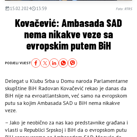
15.02.2024
13:59
Foto: RTRS
Kovačević: Ambasada SAD
nema nikakve veze sa
evropskim putem BiH
PODJELI VIJEST
Delegat u Klubu Srba u Domu naroda Parlamentarne
skupštine BiH Radovan Kovačević rekao je danas da
BiH nije na evroatlantskom, već samo na evropskom
putu sa kojim Ambasada SAD u BiH nema nikakve
veze.
– Јako je neobično za nas kao predstavnike građana i
vlasti u Republici Srpskoj i BiH da o evropskom putu