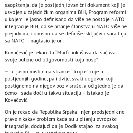
saopštenja, da je posljednji zvanični dokument koji je
usvojen u zajedničkim organima BiH, Program reformi
u kojem je jasno definisano da više ne postoje NATO
integracije BiH, da se pitanje članstva u NATO više ne
prejudicira, odnosno da se definiše isključivo saradnja
sa NATO – naglasio je on.
Kovačević je rekao da “Marfi pokušava da sačuva
svoje pulene od odgovornosti koju nose”.
– Tu jasno mislim na stranke “Trojke” koje u
posljednjih godinu, pa i dvije, svaki dogovor koji
postignemo na njegov poziv sruše, a očigledno je da
ćemo i sada doći u takvu situaciju – istakao je
Kovačević.
On je rekao da Republika Srpska i njen predsjednik ne
prave nikakav problem kada su u pitanju evropske
integracije, dodajući da je Dodik stajao iza svakog