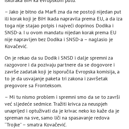
iskoraka BiH ka evropskom putu.
– Јako je bitno da Marfi zna da ne postoji nijedan put
ili korak koji je BiH ikada napravila prema EU, a da iza
toga nije stajao potpis i najveći doprinos Dodika i
SNSD-a. I u ovom mandatu nijedan korak prema EU
nije napravljen bez Dodika i SNSD-a – naglasio je
Kovačević.
On je rekao da su Dodik i SNSD i dalje spremni za
razgovore i da pozivaju partnere da se dogovore i
završe zadatak koji je isporučila Evropska komisija, a
to je da usvajanje paketa tri zakona i završetak
pregovore sa Fronteksom.
– Mi tu nismo problem i spremni smo da se to završi
već sljedeće sedmice. Tražiti krivca za neuspjeh
unaprijed i optuživati da je krivac neko ko kaže da je
spreman na sve, samo liči na spasavanje redova
“Trojke” – smatra Kovačević.