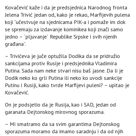
Kovačević kaže i da je predsjednica Narodnog fronta
Јelena Trivić jedan od, kako je rekao, Marfijevih pulena
koji “učestvuje na sjednicama PIK-a i pomaže im dok
se spremaju za izdavanje kominikea koji znači samo
jedno – `pljuvanje` Republike Srpske i svih njenih
građana”.
– Trivićeva je juče optužila Dodika da se pridružio
sankcijama protiv Rusije i predsjednika Vladimira
Putina. Sada nam neke stvari nisu baš jasne. Da li je
Dodik neko ko grli Putina ili neko ko uvodi sankcije
Putinu i Rusiji, kako tvrde Marfijevi puleni? – upitao je
Kovačević.
On je podsjetio da je Rusija, kao i SAD, jedan od
garanata Dejtonskog mirovnog sporazuma.
– Mi smatramo da sa svim garantima Dejtonskog
sporazuma moramo da imamo saradnju i da od njih