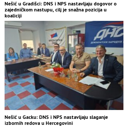
Nešić u Gradišci: DNS i NPS nastavljaju dogovor o
zajedničkom nastupu, cilj je snažna pozicija u
koaliciji
Nešić u Gacku: DNS i NPS nastavljaju slaganje
izbornih redova u Hercegovini