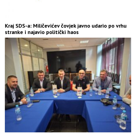
Kraj SDS-a: Miličevićev čovjek javno udario po vrhu
stranke i najavio politički haos