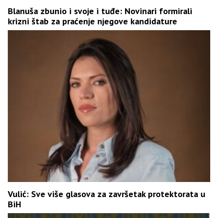
Blanuša zbunio i svoje i tuđe: Novinari formirali
krizni štab za praćenje njegove kandidature
Vulić: Sve više glasova za završetak protektorata u
BiH