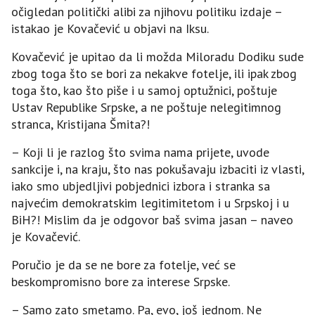
očigledan politički alibi za njihovu politiku izdaje –
istakao je Kovačević u objavi na Iksu.
Kovačević je upitao da li možda Miloradu Dodiku sude
zbog toga što se bori za nekakve fotelje, ili ipak zbog
toga što, kao što piše i u samoj optužnici, poštuje
Ustav Republike Srpske, a ne poštuje nelegitimnog
stranca, Kristijana Šmita?!
– Koji li je razlog što svima nama prijete, uvode
sankcije i, na kraju, što nas pokušavaju izbaciti iz vlasti,
iako smo ubjedljivi pobjednici izbora i stranka sa
najvećim demokratskim legitimitetom i u Srpskoj i u
BiH?! Mislim da je odgovor baš svima jasan – naveo
je Kovačević.
Poručio je da se ne bore za fotelje, već se
beskompromisno bore za interese Srpske.
– Samo zato smetamo. Pa, evo, još jednom. Ne