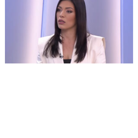
Vulićeva kao parni valjak pregazila Ćudićevu i
Karamehić Abazović: „Ja u ropstvo neću, a vas
uskoro neće ni biti”
© 2026.
Vijesti365
. Sva prava zadržana.
Impressum
Kontakt