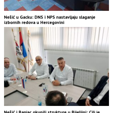
Nešić u Gacku: DNS i NPS nastavljaju slaganje
izbornih redova u Hercegovini
Nešić i Banjac okupili strukture u Bijeljini: Cilj je