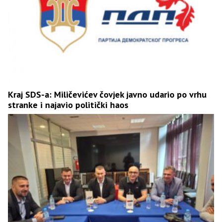
Kraj SDS-a: Miličevićev čovjek javno udario po vrhu
stranke i najavio politički haos