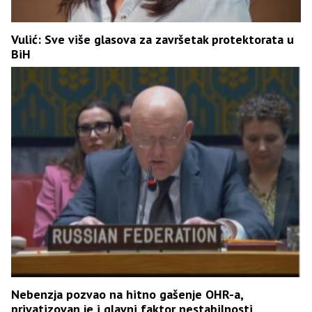
Vulić: Sve više glasova za završetak protektorata u
BiH
Nebenzja pozvao na hitno gašenje OHR-a,
privatizovan je i glavni faktor nestabilnosti