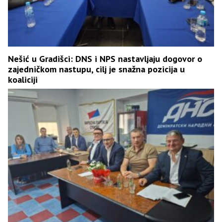
Nešić u Gradišci: DNS i NPS nastavljaju dogovor o
zajedničkom nastupu, cilj je snažna pozicija u
koaliciji