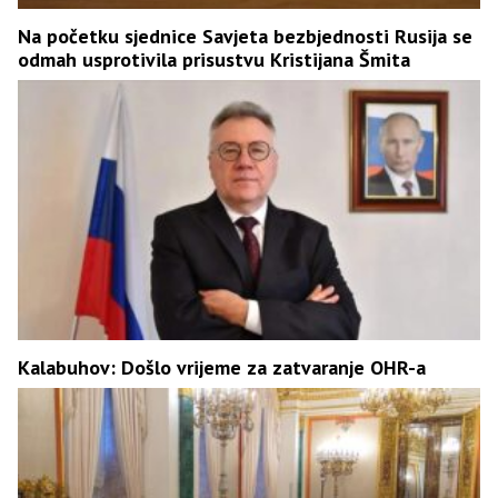
Na početku sjednice Savjeta bezbjednosti Rusija se
odmah usprotivila prisustvu Kristijana Šmita
Kalabuhov: Došlo vrijeme za zatvaranje OHR-a