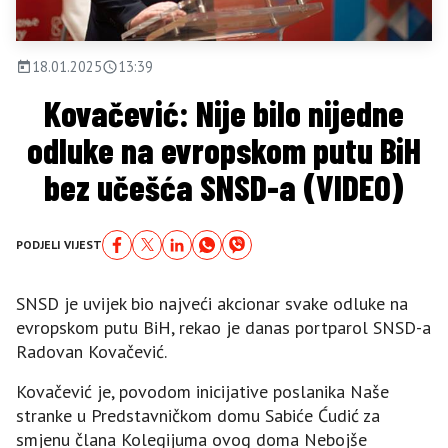
18.01.2025
13:39
Kovačević: Nije bilo nijedne
odluke na evropskom putu BiH
bez učešća SNSD-a (VIDEO)
PODJELI VIJEST
SNSD je uvijek bio najveći akcionar svake odluke na
evropskom putu BiH, rekao je danas portparol SNSD-a
Radovan Kovačević.
Kovačević je, povodom inicijative poslanika Naše
stranke u Predstavničkom domu Sabiće Ćudić za
smjenu člana Kolegijuma ovog doma Nebojše