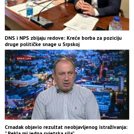
DNS i NPS zbijaju redove: Kreće borba za poziciju
druge političke snage u Srpskoj
Crnadak objavio rezultat neobjavljenog istraživanja:
” Rekla mi jedna svjetska sila”