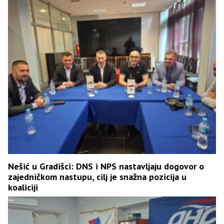
Nešić u Gradišci: DNS i NPS nastavljaju dogovor o
zajedničkom nastupu, cilj je snažna pozicija u
koaliciji