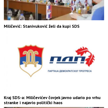
Miličević: Stanivuković želi da kupi SDS
Kraj SDS-a: Miličevićev čovjek javno udario po vrhu
stranke i najavio politički haos