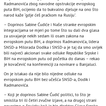
Radmanovića zbog navodne opstrukcije evropskog
puta BiH, ocijenio da to bukvalno djeluje na ono što
narod kaže “gdje ćeš praćkom na Rusiju”.
– Doprinos Sabine Ćudiće i Naše stranke evropskim
integracijama se mjeri po tome što su dali dva glasa
za usvajanje nekih sedam ili osam zakona na
evropskom putu BiH, a doprinos Radmanovića, lidera
SNSD-a Milorada Dodika i SNSD-a je taj da smo uvijek
bili najveći akcionari svake odluke Republike Srpske i
BiH na evropskom putu od početka do danas – rekao
je kovačević na konferenciji za novinare u Banjaluci.
On je istakao da nije bilo nijedne odluke na
evropskom putu BiH bez učešća SNSD-a, Dodik i
Radmanovića.
– Koji je doprinos Sabine Ćudić politici, to što je
smislila tri ili četiri zvučne izjave, a na drugoj strani
govorimo o čovjeku koji je bio direktor Glasa Srpske,