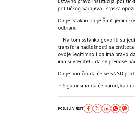
ustavno pravo institucija, politi
političkog Sarajeva i srpska opozi
On je istakao da je Šmit jedini kr
odbranu.
– Na tom sstanku govorili su jed
transfera nadležnosti sa entiteta 
ovdje legitimno i da ima pravo da
ima suvrenitet i da se prenose nad
On je poručio da će se SNSD proti
– Sigurni smo da će narod, kao i d
PODJELI VIJEST