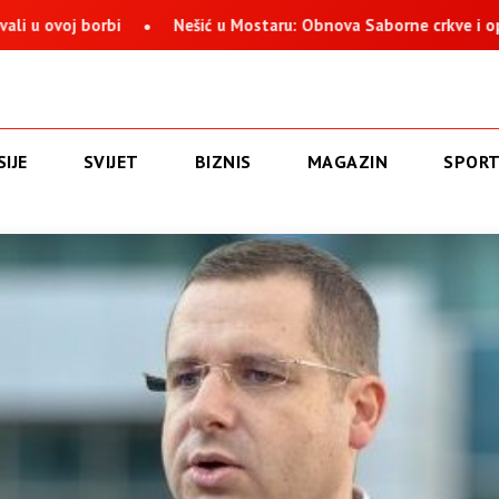
oj borbi
Nešić u Mostaru: Obnova Saborne crkve i opstanak 
IJE
SVIJET
BIZNIS
MAGAZIN
SPOR