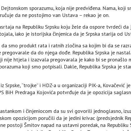
 Dejtonskom sporazumu, koja nije predviđena. Nama, koji sm
poručuje da ne postojimo van Ustava – rekao je on.
asrtaja na Republiku Srpsku koju žele da ospore tvrdeći da
ojala, iako je istorijska činjenica da je Srpska starija od U
 da smo produkt rata i ratnih zločina sa kojim bi da se raz
e pregovarale da do njega dođe. Republika Srpska je nastala
i nije htjela i izazvala pregovarala je kako bi se pronašlo 
porazuma koji smo potpisali. Dakle, Republika Srpska je sta
 iz Srpske, “trojke” i HDZ-a u organizaciji PIK-a, Kovačević 
 BiH Predraga Kojovića potvrđuje da je opozicija saglasn
astankom i činjeniocom da su svi govorili jednoglasno, iz
skom opozicijom poručili da je jedini krivac (predsjednik Re
a, ne postoji Šmitov napad na ustavni poredak, na Republiku