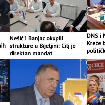
DNS i 
Nešić i Banjac okupili
Kreće b
nih
strukture u Bijeljini: Cilj je
politič
direktan mandat