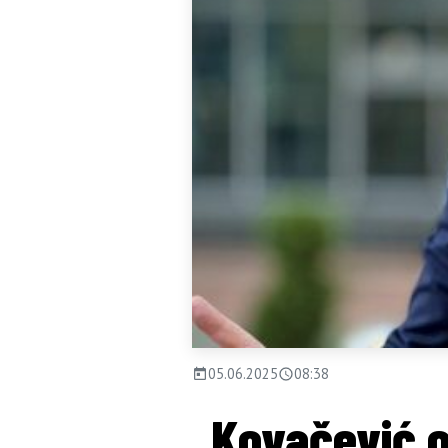
05.06.2025
08:38
Kovačević o