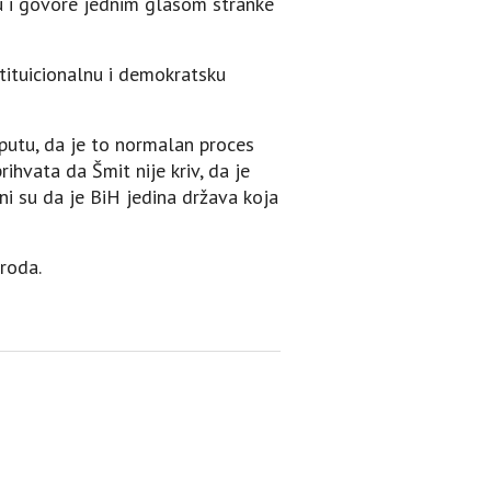
žu i govore jednim glasom stranke
stituicionalnu i demokratsku
putu, da je to normalan proces
ihvata da Šmit nije kriv, da je
ni su da je BiH jedina država koja
aroda.