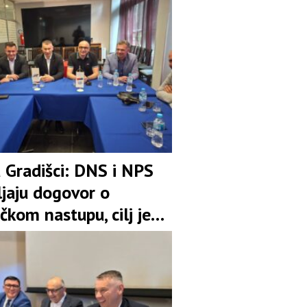
u Gradišci: DNS i NPS
ljaju dogovor o
čkom nastupu, cilj je
pozicija u koaliciji