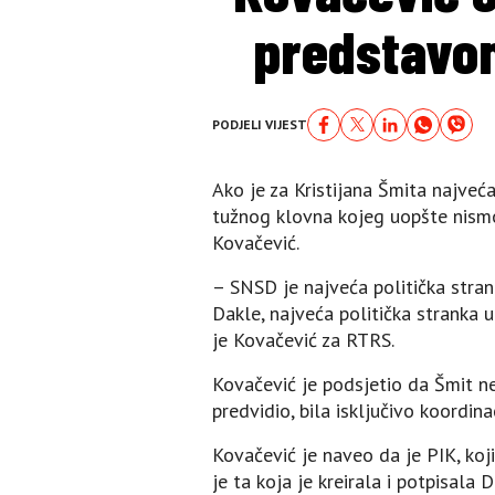
predstavom
PODJELI VIJEST
Ako je za Kristijana Šmita najveć
tužnog klovna kojeg uopšte nism
Kovačević.
– SNSD je najveća politička stran
Dakle, najveća politička stranka u
je Kovačević za RTRS.
Kovačević je podsjetio da Šmit ne
predvidio, bila isključivo koordin
Kovačević je naveo da je PIK, koj
je ta koja je kreirala i potpisala 