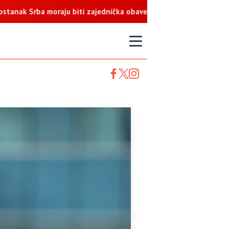
Srba moraju biti zajednička obaveza
T