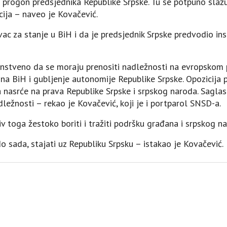
čki progon predsjednika Republike Srpske. Tu se potpuno sla
cija – naveo je Kovačević.
ivac za stanje u BiH i da je predsjednik Srpske predvodio in
instveno da se moraju prenositi nadležnosti na evropskom 
na BiH i gubljenje autonomije Republike Srpske. Opozicija pr
 nasrće na prava Republike Srpske i srpskog naroda. Saglas
ležnosti – rekao je Kovačević, koji je i portparol SNSD-a.
v toga žestoko boriti i tražiti podršku građana i srpskog n
o sada, stajati uz Republiku Srpsku – istakao je Kovačević.