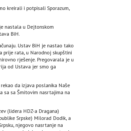
o kreirali i potpisali Sporazum,
 je nastala u Dejtonskom
stava BiH.
računaju. Ustav BiH je nastao tako
 prije rata, u Narodnoj skupštini
mirovno rješenje. Pregovarala je u
rija od Ustava jer smo ga
je rekao da izjava poslanika Naše
a sa sa Šmitovim nasrtajima na
uzev (lidera HDZ-a Dragana)
publike Srpske) Milorad Dodik, a
 Srpsku, njegovo nasrtanje na