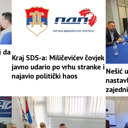
i da
Kraj SDS-a: Miličevićev čovjek
javno udario po vrhu stranke i
Nešić 
najavio politički haos
nastav
zajedni
snažna 