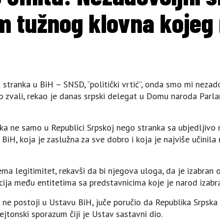
 tužnog klovna kojeg 
a stranka u BiH – SNSD, “politički vrtić”, onda smo mi nez
o zvali, rekao je danas srpski delegat u Domu naroda Par
ka ne samo u Republici Srpskoj nego stranka sa ubjedljivo
 BiH, koja je zaslužna za sve dobro i koja je najviše učini
ma legitimitet, rekavši da bi njegova uloga, da je izabran
acija među entitetima sa predstavnicima koje je narod izabr
i ne postoji u Ustavu BiH, juče poručio da Republika Srpska
Dejtonski sporazum čiji je Ustav sastavni dio.