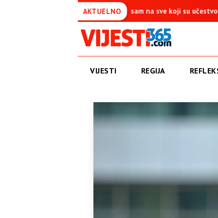
ća je simbol pobjede – Ponosan sam na sve koji su učestvovali u ov
AKTUELNO
VIJESTI
REGIJA
REFLEKS