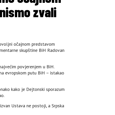
nismo zvali
adovoljni očajnom predstavom
lamentarne skupštine BiH Radovan
 najvećim povjerenjem u BiH.
la na evropskom putu BiH – istakao
 onako kako je Dejtonski sporazum
ao.
 izvan Ustava ne postoji, a Srpska