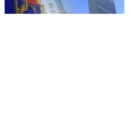
Upravljanje nametnutim odlukama bez ikakvog
nadzora