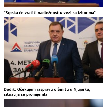
“Srpska će vratiti nadležnost u vezi sa izborima”
Dodik: Očekujem raspravu o Šmitu u Njujorku,
situacija se promijenila