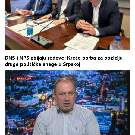
DNS i NPS zbijaju redove: Kreće borba za poziciju
druge političke snage u Srpskoj