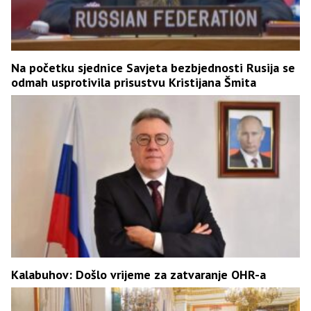
Na početku sjednice Savjeta bezbjednosti Rusija se
odmah usprotivila prisustvu Kristijana Šmita
Kalabuhov: Došlo vrijeme za zatvaranje OHR-a