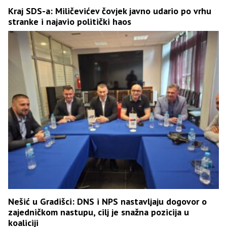
Kraj SDS-a: Miličevićev čovjek javno udario po vrhu
stranke i najavio politički haos
Nešić u Gradišci: DNS i NPS nastavljaju dogovor o
zajedničkom nastupu, cilj je snažna pozicija u
koaliciji