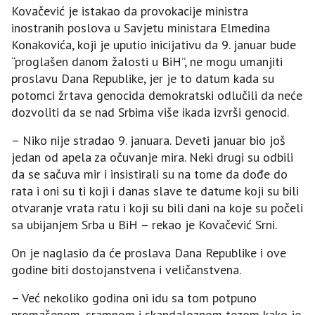
Kovačević je istakao da provokacije ministra
inostranih poslova u Savjetu ministara Elmedina
Konakovića, koji je uputio inicijativu da 9. januar bude
“proglašen danom žalosti u BiH”, ne mogu umanjiti
proslavu Dana Republike, jer je to datum kada su
potomci žrtava genocida demokratski odlučili da neće
dozvoliti da se nad Srbima više ikada izvrši genocid.
– Niko nije stradao 9. januara. Deveti januar bio još
jedan od apela za očuvanje mira. Neki drugi su odbili
da se sačuva mir i insistirali su na tome da dođe do
rata i oni su ti koji i danas slave te datume koji su bili
otvaranje vrata ratu i koji su bili dani na koje su počeli
sa ubijanjem Srba u BiH – rekao je Kovačević Srni.
On je naglasio da će proslava Dana Republike i ove
godine biti dostojanstvena i veličanstvena.
– Već nekoliko godina oni idu sa tom potpuno
promašenom, sramnom i skandaloznom tezom kako je