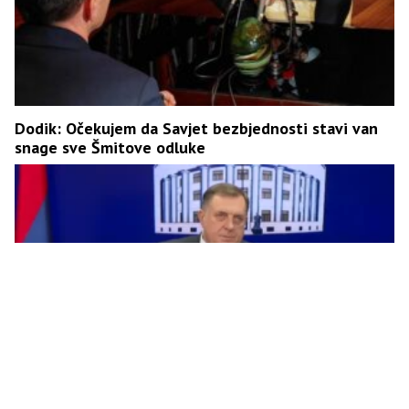
Dodik: Očekujem da Savjet bezbjednosti stavi van
snage sve Šmitove odluke
“Srpska će vratiti nadležnost u vezi sa izborima”