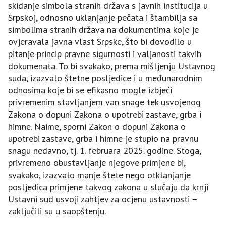
skidanje simbola stranih država s javnih institucija u
Srpskoj, odnosno uklanjanje pečata i štambilja sa
simbolima stranih država na dokumentima koje je
ovjeravala javna vlast Srpske, što bi dovodilo u
pitanje princip pravne sigurnosti i valjanosti takvih
dokumenata. To bi svakako, prema mišljenju Ustavnog
suda, izazvalo štetne posljedice i u međunarodnim
odnosima koje bi se efikasno mogle izbjeći
privremenim stavljanjem van snage tek usvojenog
Zakona o dopuni Zakona o upotrebi zastave, grba i
himne. Naime, sporni Zakon o dopuni Zakona o
upotrebi zastave, grba i himne je stupio na pravnu
snagu nedavno, tj. 1. februara 2025. godine. Stoga,
privremeno obustavljanje njegove primjene bi,
svakako, izazvalo manje štete nego otklanjanje
posljedica primjene takvog zakona u slučaju da krnji
Ustavni sud usvoji zahtjev za ocjenu ustavnosti –
zaključili su u saopštenju.