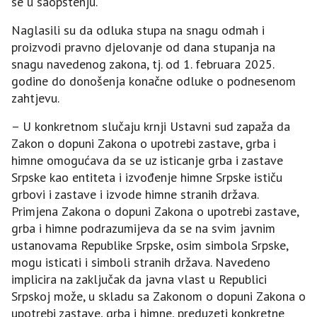
se u saopštenju.
Naglasili su da odluka stupa na snagu odmah i
proizvodi pravno djelovanje od dana stupanja na
snagu navedenog zakona, tj. od 1. februara 2025.
godine do donošenja konačne odluke o podnesenom
zahtjevu.
– U konkretnom slučaju krnji Ustavni sud zapaža da
Zakon o dopuni Zakona o upotrebi zastave, grba i
himne omogućava da se uz isticanje grba i zastave
Srpske kao entiteta i izvođenje himne Srpske ističu
grbovi i zastave i izvode himne stranih država.
Primjena Zakona o dopuni Zakona o upotrebi zastave,
grba i himne podrazumijeva da se na svim javnim
ustanovama Republike Srpske, osim simbola Srpske,
mogu isticati i simboli stranih država. Navedeno
implicira na zaključak da javna vlast u Republici
Srpskoj može, u skladu sa Zakonom o dopuni Zakona o
upotrebi zastave, grba i himne, preduzeti konkretne