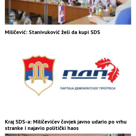
Miličević: Stanivuković želi da kupi SDS
Kraj SDS-a: Miličevićev čovjek javno udario po vrhu
stranke i najavio politički haos