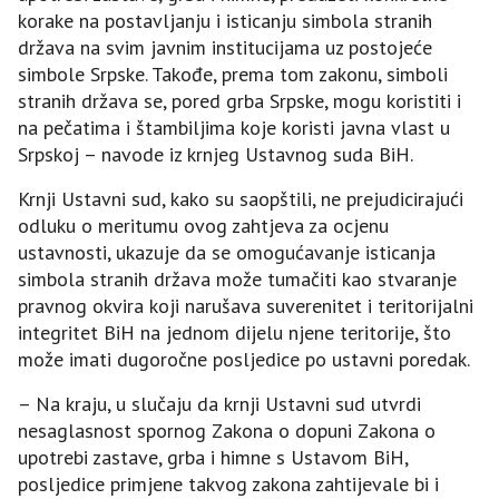
korake na postavljanju i isticanju simbola stranih
država na svim javnim institucijama uz postojeće
simbole Srpske. Takođe, prema tom zakonu, simboli
stranih država se, pored grba Srpske, mogu koristiti i
na pečatima i štambiljima koje koristi javna vlast u
Srpskoj – navode iz krnjeg Ustavnog suda BiH.
Krnji Ustavni sud, kako su saopštili, ne prejudicirajući
odluku o meritumu ovog zahtjeva za ocjenu
ustavnosti, ukazuje da se omogućavanje isticanja
simbola stranih država može tumačiti kao stvaranje
pravnog okvira koji narušava suverenitet i teritorijalni
integritet BiH na jednom dijelu njene teritorije, što
može imati dugoročne posljedice po ustavni poredak.
– Na kraju, u slučaju da krnji Ustavni sud utvrdi
nesaglasnost spornog Zakona o dopuni Zakona o
upotrebi zastave, grba i himne s Ustavom BiH,
posljedice primjene takvog zakona zahtijevale bi i