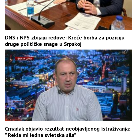
DNS i NPS zbijaju redove: Kreće borba za poziciju
druge političke snage u Srpskoj
Crnadak objavio rezultat neobjavljenog istraživanja:
” Rekla mi jedna svjetska sila”