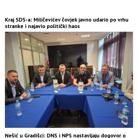
Kraj SDS-a: Miličevićev čovjek javno udario po vrhu
stranke i najavio politički haos
Nešić u Gradišci: DNS i NPS nastavljaju dogovor o