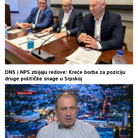
DNS i NPS zbijaju redove: Kreće borba za poziciju
druge političke snage u Srpskoj