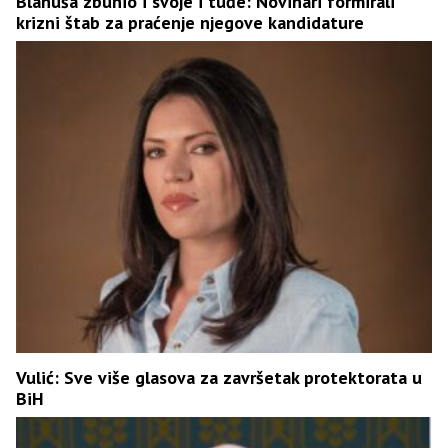
Blanuša zbunio i svoje i tuđe: Novinari formirali
krizni štab za praćenje njegove kandidature
Vulić: Sve više glasova za završetak protektorata u
BiH