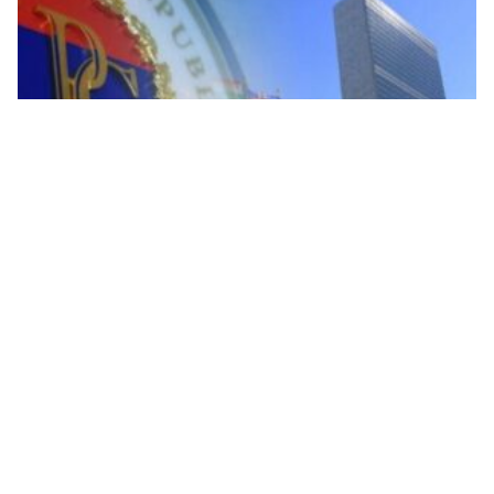
Upravljanje nametnutim odlukama bez ikakvog
nadzora