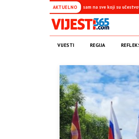
 je simbol pobjede – Ponosan sam na sve koji su učestvovali u ovoj 
AKTUELNO
VIJESTI
REGIJA
REFLEKS