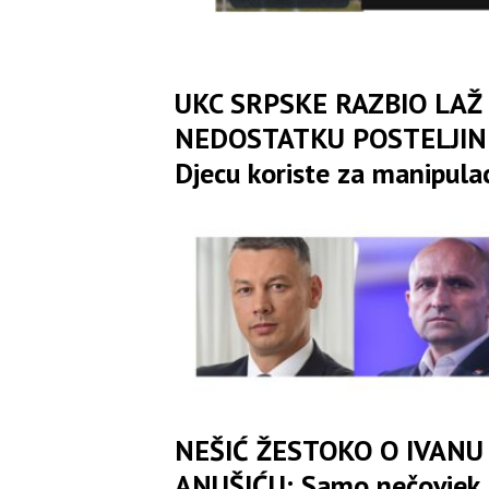
UKC SRPSKE RAZBIO LAŽ
NEDOSTATKU POSTELJIN
Djecu koriste za manipulac
i jeftino skupljanje politič
poena
NEŠIĆ ŽESTOKO O IVANU
ANUŠIĆU: Samo nečovjek