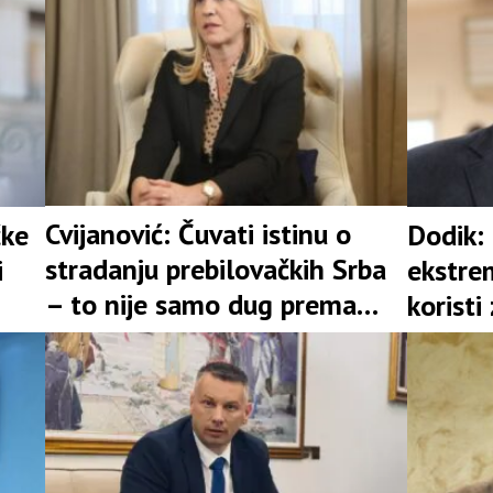
Cvijanović: Čuvati istinu o
čke
Dodik:
stradanju prebilovačkih Srba
i
ekstrem
– to nije samo dug prema
koristi
prošlosti
Srbima