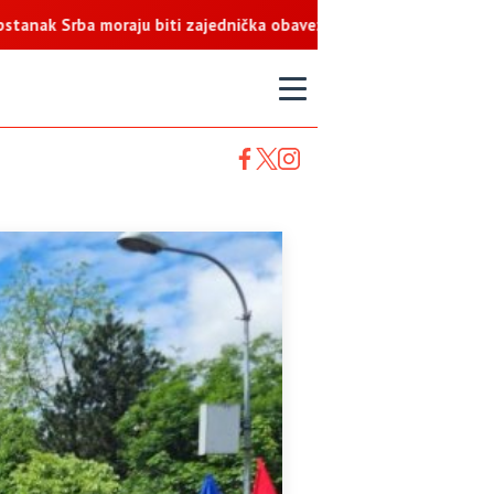
a moraju biti zajednička obaveza
T