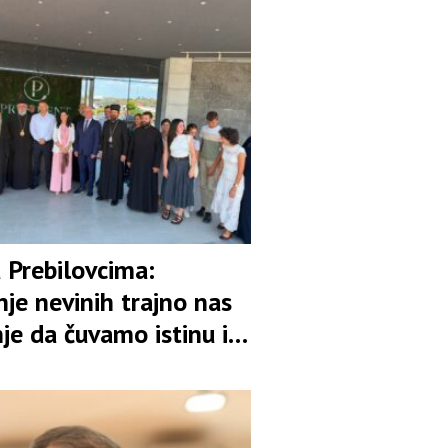
 Prebilovcima:
je nevinih trajno nas
je da čuvamo istinu i
vo