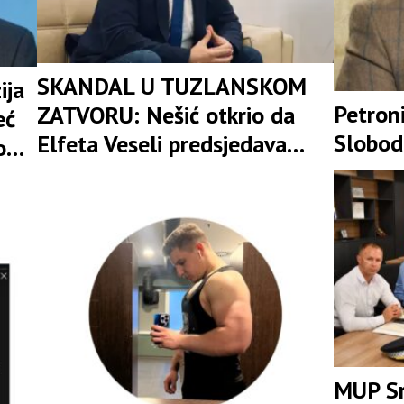
SKANDAL U TUZLANSKOM
ija
Petroni
ZATVORU: Nešić otkrio da
eć
Slobod
Elfeta Veseli predsjedava
od
Savjetom osuđenica
MUP Sr