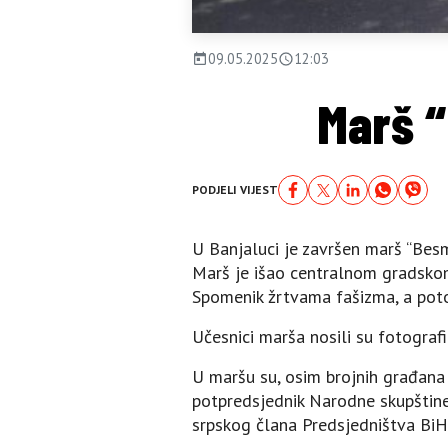
09.05.2025
12:03
Marš “
PODJELI VIJEST
U Banjaluci je završen marš “Be
Marš je išao centralnom gradskom 
Spomenik žrtvama fašizma, a potom
Učesnici marša nosili su fotografi
U maršu su, osim brojnih građana
potpredsjednik Narodne skupštine 
srpskog člana Predsjedništva BiH 