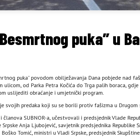
Besmrtnog puka” u Ba
smrtnog puka” povodom obilježavanja Dana pobjede nad fa
ulicom, od Parka Petra Kočića do Trga palih boraca, gdje ć
 uslijediti obraćanje i umjetnički program.
je svojih predaka koji su se borili protiv fašizma u Drugom
 i članova SUBNOR-a, učestvovali i predsjednik Vlade Repub
Srpske Anja Ljubojević, savjetnik predsjednika Republike S
Boško Tomić, ministri u Vladi Srpske, predsjednik Skupštin