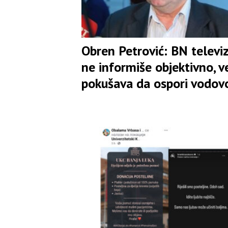
Obren Petrović: BN televiz
ne informiše objektivno, v
pokušava da ospori vodov
na Vučijaku