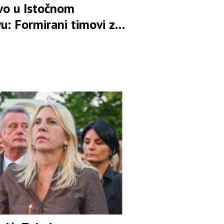
tvo u Istočnom
u: Formirani timovi za
ljavanje pokušaja
va