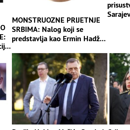
prisus
Sarajev
MONSTRUOZNE PRIJETNJE
rasvjet
 O
SRBIMA: Nalog koji se
ubista
E:
predstavlja kao Ermin Hadžić
iju
poziva na klanje, istrebljenje i
kih
„sravnjivanje Banjaluke sa
zemljom“