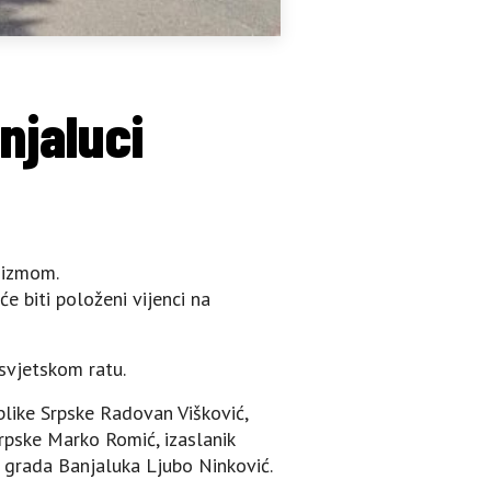
njaluci
šizmom.
e biti položeni vijenci na
 svjetskom ratu.
like Srpske Radovan Višković,
rpske Marko Romić, izaslanik
e grada Banjaluka Ljubo Ninković.