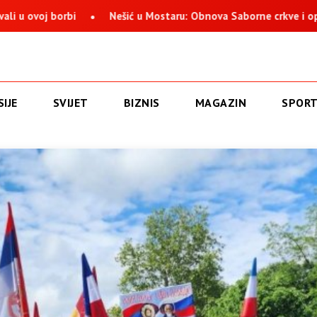
borbi
Nešić u Mostaru: Obnova Saborne crkve i opstanak Srb
IJE
SVIJET
BIZNIS
MAGAZIN
SPOR