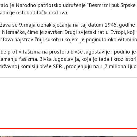
alo je Narodno patriotsko udruženje “Besmrtni puk Srpske
adicije oslobodilačkih ratova.
ava se 9. maja u znak sjećanja na taj datum 1945. godine 
 NJemačke, čime je završen Drugi svjetski rat u Evropi, koji 
žrtava najstravičniji sukob u kojem je poginulo oko 60 milio
be protiv fašizma na prostoru bivše Jugoslavije i podnio je
amanju fašizma. Bivša Jugoslavija, koja je tada i kroz istori
ržavnoj komisiji bivše SFRJ, procjenjuju na 1,7 miliona ljudi