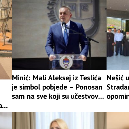
Minić: Mali Aleksej iz Teslića
Nešić u
je simbol pobjede – Ponosan
Stradan
sam na sve koji su učestvovali
opomin
a
u ovoj borbi
jedinst