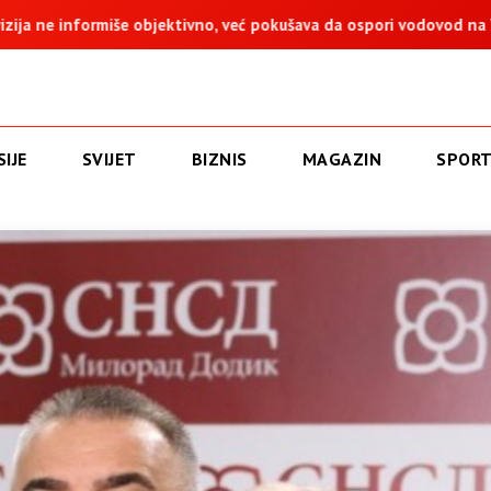
vno, već pokušava da ospori vodovod na Vučijaku
Dodik: Zuka
IJE
SVIJET
BIZNIS
MAGAZIN
SPOR