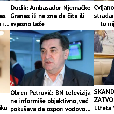
Cvijano
Dodik: Ambasador Njemačke
stradan
as
Granas ili ne zna da čita ili
– to n
 i
svjesno laže
prošlos
SKAND
Obren Petrović: BN televizija
ZATVOR
ne informiše objektivno, već
iku
Elfeta 
pokušava da ospori vodovod