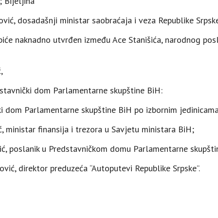
 Bijeljina
ović, dosadašnji ministar saobraćaja i veza Republike Srpsk
e biće naknadno utvrđen između Ace Stanišića, narodnog posla
,
edstavnički dom Parlamentarne skupštine BiH:
i dom Parlamentarne skupštine BiH po izbornim jedinicama
, ministar finansija i trezora u Savjetu ministara BiH;
vić, poslanik u Predstavničkom domu Parlamentarne skupšti
ović, direktor preduzeća “Autoputevi Republike Srpske”.