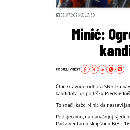
02.07.2026
15:59
Minić: Og
kand
PODJELI VIJEST
Član Glavnog odbora SNSD-a Savo 
kandidata, uz podršku Predsjedništ
To znači, kaže Minić da nastavlj
Podsjećamo, na današnjoj sjednic
Parlamentarnu skupštinu BiH i 16 