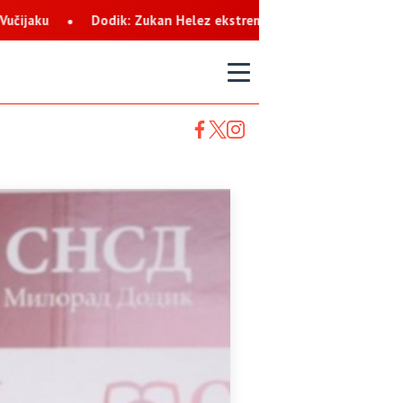
n Helez ekstremista koji svaku priliku koristi za netrpeljivost pr
T