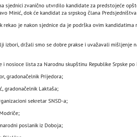
 sjednici zvanično utvrdilo kandidate za predstojeće opšte
vo Minić, dok će kandidat za srpskog člana Predsjedništva 
 rekao je nakon sjednice da je podrška ovim kandidatima 
ji izbori, držali smo se dobre prakse i uvažavali mišljenje n
 i nosioce lista za Narodnu skupštinu Republike Srpske po 
or, gradonačelnik Prijedora;
ić, gradonačelnik Laktaša;
organizacioni sekretar SNSD-a;
 Modriče;
, narodni poslanik iz Doboja;