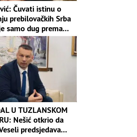
vić: Čuvati istinu o
ju prebilovačkih Srba
ije samo dug prema
ti
AL U TUZLANSKOM
U: Nešić otkrio da
Veseli predsjedava