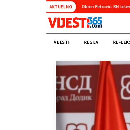
suđenica
Obren Petrović: BN televizija ne informiše objekti
AKTUELNO
VIJESTI
REGIJA
REFLEKS