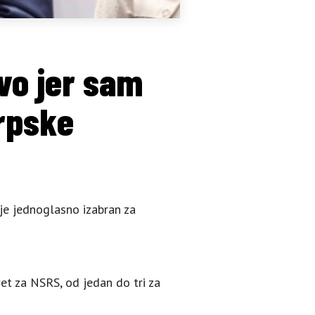
vo jer sam
rpske
je jednoglasno izabran za
et za NSRS, od jedan do tri za