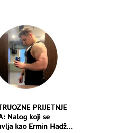
om osuđenica
RUOZNE PRIJETNJE
: Nalog koji se
avlja kao Ermin Hadžić