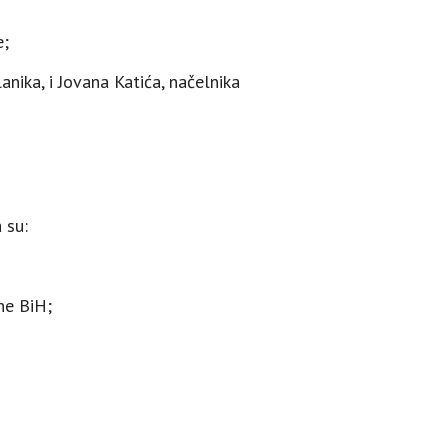
e;
nika, i Јovana Katića, načelnika
 su:
ne BiH;