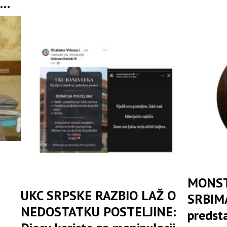
rema
Savjet
na Vučijaku
MONST
UKC SRPSKE RAZBIO LAŽ O
SRBIMA
NEDOSTATKU POSTELJINE:
predst