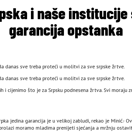
pska i naše institucije
garancija opstanka
da danas sve treba proteći u molitvi za sve srpske žrtve.
da danas sve treba proteći u molitvi za sve srpske žrtve.
ih i cijenimo što je za Srpsku podnesena žrtva. Svi moraju 
pka jedina garancija je u velikoj zabludi, rekao je Minić.- O
 prolazi moramo mladima prenijeti sjećanja a mržnju ostaviti