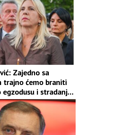
vić: Zajedno sa
 trajno ćemo braniti
o egzodusu i stradanju
naroda