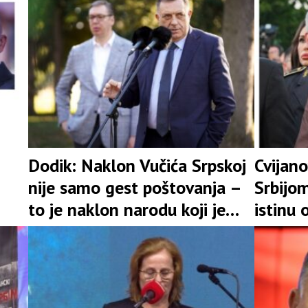
zemljom“
Dodik: Naklon Vučića Srpskoj
Cvijano
nije samo gest poštovanja –
Srbijom
to je naklon narodu koji je
istinu 
ostao uspravan uprkos svim
našeg 
stradanjima