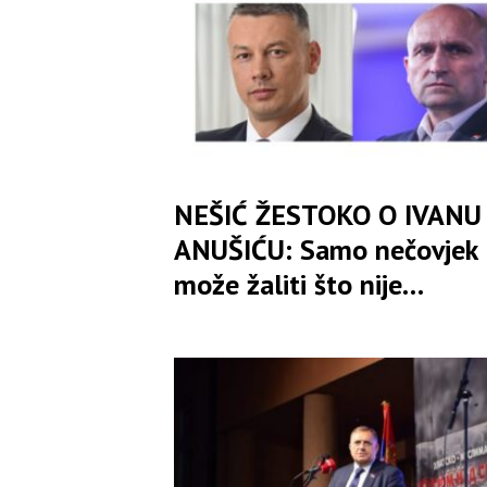
poena
NEŠIĆ ŽESTOKO O IVANU
ANUŠIĆU: Samo nečovjek
može žaliti što nije
učestvovao u progonu
250.000 Srba