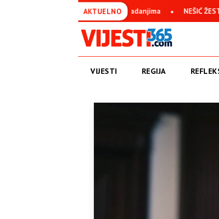
avan uprkos svim stradanjima
NEŠIĆ ŽESTOKO O IVANU ANUŠIĆ
AKTUELNO
VIJESTI
REGIJA
REFLEKS