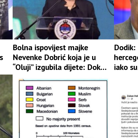
Bolna ispovijest majke
Dodik: 
s
Nevenke Dobrić koja je u
hercego
“Oluji” izgubila dijete: Dok
iako su
sam živa boriću se za pravdu
zatiran
zemlje