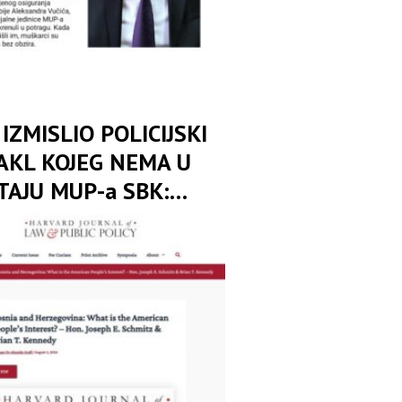
IZMISLIO POLICIJSKI
AKL KOJEG NEMA U
TAJU MUP-a SBK:
odbranio Drinu od ljudi
na, oružja i zapisnika