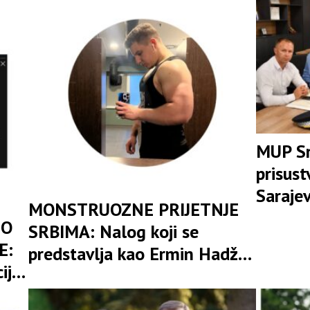
MUP Sr
prisus
Sarajev
MONSTRUOZNE PRIJETNJE
rasvjet
 O
SRBIMA: Nalog koji se
ubista
E:
predstavlja kao Ermin Hadžić
iju
poziva na klanje, istrebljenje i
kih
„sravnjivanje Banjaluke sa