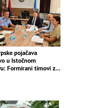
pske pojačava
tvo u Istočnom
u: Formirani timovi za
ljavanje pokušaja
va