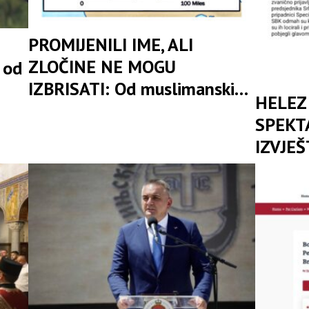
PROMIJENILI IME, ALI
ZLOČINE NE MOGU
 od
IZBRISATI: Od muslimanskih
HELEZ 
snaga do bošnjačke nevinosti
SPEKT
– kako se pere ratna prošlost
IZVJEŠ
Zukan 
bez ime