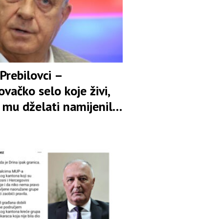
Prebilovci –
vačko selo koje živi,
 mu dželati namijenili
je i brisanje sa lica