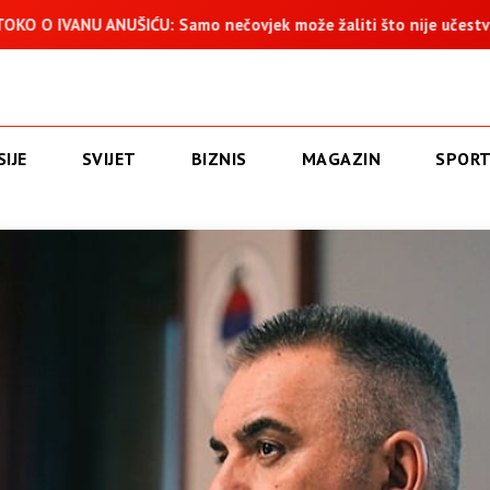
U: Samo nečovjek može žaliti što nije učestvovao u progonu 25
IJE
SVIJET
BIZNIS
MAGAZIN
SPOR