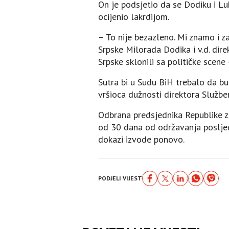
On je podsjetio da se Dodiku i Lu
ocijenio lakrdijom.
– To nije bezazleno. Mi znamo i za
Srpske Milorada Dodika i v.d. dir
Srpske sklonili sa političke scene
Sutra bi u Sudu BiH trebalo da b
vršioca dužnosti direktora Službe
Odbrana predsjednika Republike za
od 30 dana od održavanja posljedn
dokazi izvode ponovo.
PODJELI VIJEST