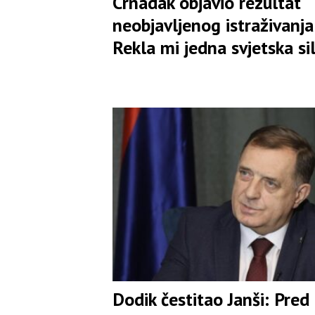
Crnadak objavio rezultat
neobjavljenog istraživanja:
Rekla mi jedna svjetska si
Dodik čestitao Janši: Pred