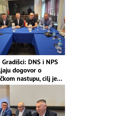
u Gradišci: DNS i NPS
ljaju dogovor o
čkom nastupu, cilj je
pozicija u koaliciji