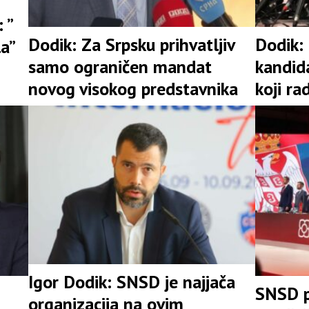
 ”
Dodik: Za Srpsku prihvatljiv
Dodik:
la”
samo ograničen mandat
kandid
novog visokog predstavnika
koji ra
Igor Dodik: SNSD je najjača
SNSD p
organizacija na ovim