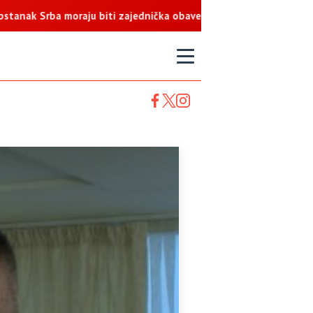
Srba moraju biti zajednička obaveza
T