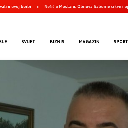
oj borbi
Nešić u Mostaru: Obnova Saborne crkve i opstanak 
IJE
SVIJET
BIZNIS
MAGAZIN
SPOR