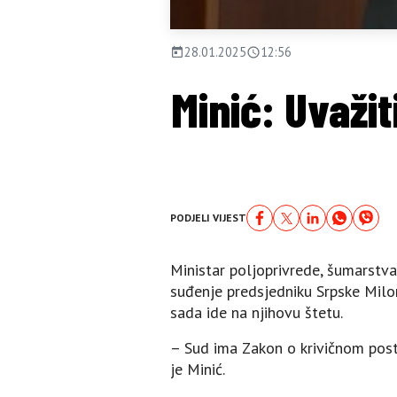
28.01.2025
12:56
Minić: Uvažit
PODJELI VIJEST
Ministar poljoprivrede, šumarstva
suđenje predsjedniku Srpske Milor
sada ide na njihovu štetu.
– Sud ima Zakon o krivičnom postu
je Minić.