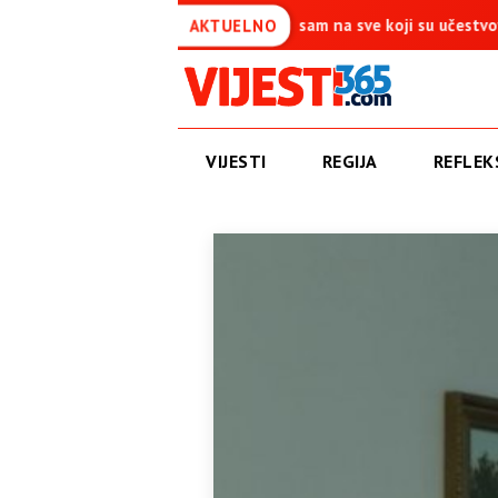
ića je simbol pobjede – Ponosan sam na sve koji su učestvovali u ov
AKTUELNO
VIJESTI
REGIJA
REFLEKS