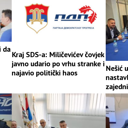
i da
Kraj SDS-a: Miličevićev čovjek
javno udario po vrhu stranke i
Nešić 
najavio politički haos
nastav
zajedni
snažna 