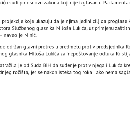
kiću sudi po osnovu zakona koji nije izglasan u Parlamentarn
 projekcije koje ukazuju da je njima jedini cilj da proglase
ektora Službenog glasnika Miloša Lukića, uz primjenu zaštitn
 – naveo je Minić.
ude održan glavni pretres u predmetu protiv predsjednika R
nog glasnika Miloša Lukića za “nepoštovanje odluka Kristij
tražila je od Suda BiH da suđenje protiv njega i Lukića k
jeg ročišta, jer se nakon isteka tog roka i ako nema sagl