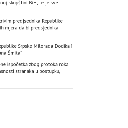
oj skupštini BiH, te je sve
 krivim predjsednika Republike
ih mjera da bi predsjednika
epublike Srpske Milorada Dodika i
ana Šmita”.
rene ispočetka zbog protoka roka
asnosti stranaka u postupku,