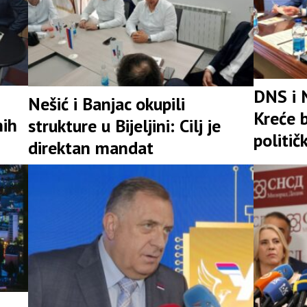
DNS i 
Nešić i Banjac okupili
Kreće b
nih
strukture u Bijeljini: Cilj je
politič
direktan mandat