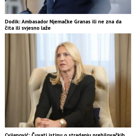
Dodik: Ambasador Njemačke Granas ili ne zna da
čita ili svjesno laže
Cvijanović: Čuvati istinu o stradanju prebilovačkih