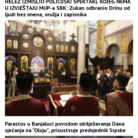
HELEZ IZMISLIO POLICIJSKI SPEKTAKL KOJEG NEMA
U IZVJEŠTAJU MUP-a SBK: Zukan odbranio Drinu od
ljudi bez imena, oružja i zapisnika
Parastos u Banjaluci povodom obilježavanja Dana
sjećanja na “Oluju”, prisustvuje predsjednik Srpske