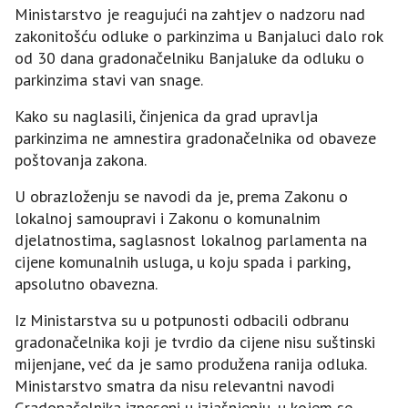
Ministarstvo je reagujući na zahtjev o nadzoru nad
zakonitošću odluke o parkinzima u Banjaluci dalo rok
od 30 dana gradonačelniku Banjaluke da odluku o
parkinzima stavi van snage.
Kako su naglasili, činjenica da grad upravlja
parkinzima ne amnestira gradonačelnika od obaveze
poštovanja zakona.
U obrazloženju se navodi da je, prema Zakonu o
lokalnoj samoupravi i Zakonu o komunalnim
djelatnostima, saglasnost lokalnog parlamenta na
cijene komunalnih usluga, u koju spada i parking,
apsolutno obavezna.
Iz Ministarstva su u potpunosti odbacili odbranu
gradonačelnika koji je tvrdio da cijene nisu suštinski
mijenjane, već da je samo produžena ranija odluka.
Ministarstvo smatra da nisu relevantni navodi
Gradonačelnika izneseni u izjašnjenju, u kojem se