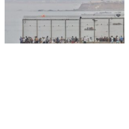
Kaluža: Najveći problem EU trenutno migrantska
kriza, pokreće se pitanje bezbjednosti