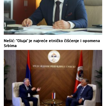
Nešić: ”Oluja” je najveće etničko čišćenje i opomena
Srbima