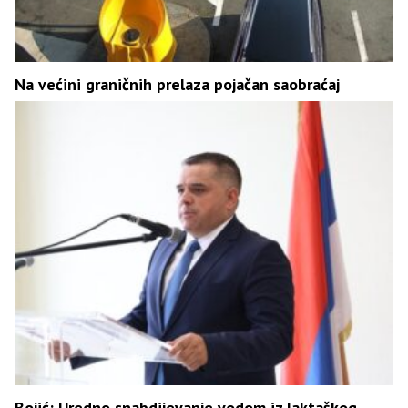
Na većini graničnih prelaza pojačan saobraćaj
Bojić: Uredno snabdijevanje vodom iz laktaškog,