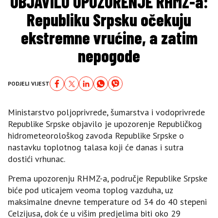
OBJAVILO UPOZORENJE RHMZ-a:
Republiku Srpsku očekuju
ekstremne vrućine, a zatim
nepogode
PODJELI VIJEST
Ministarstvo poljoprivrede, šumarstva i vodoprivrede
Republike Srpske objavilo je upozorenje Republičkog
hidrometeorološkog zavoda Republike Srpske o
nastavku toplotnog talasa koji će danas i sutra
dostići vrhunac.
Prema upozorenju RHMZ-a, područje Republike Srpske
biće pod uticajem veoma toplog vazduha, uz
maksimalne dnevne temperature od 34 do 40 stepeni
Celzijusa, dok će u višim predjelima biti oko 29