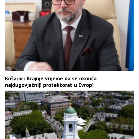
Košarac: Krajnje vrijeme da se okonča
najdugovječniji protektorat u Evropi