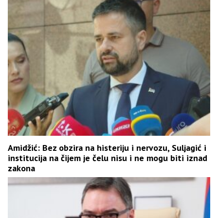
Amidžić: Bez obzira na histeriju i nervozu, Suljagić i
institucija na čijem je čelu nisu i ne mogu biti iznad
zakona