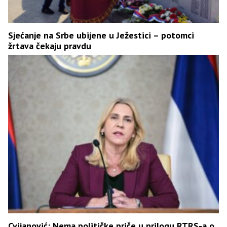
Sjećanje na Srbe ubijene u Ježestici – potomci
žrtava čekaju pravdu
Cvijanović: Nema političke priče u prilogu RTRS-a o