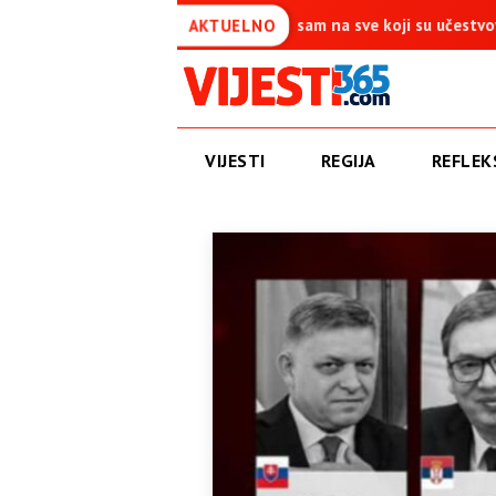
a je simbol pobjede – Ponosan sam na sve koji su učestvovali u ovoj
AKTUELNO
VIJESTI
REGIJA
REFLEKS