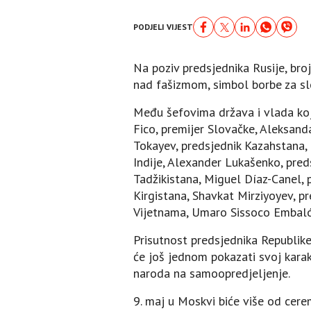
PODJELI VIJEST
Na poziv predsjednika Rusije, broj
nad fašizmom, simbol borbe za slo
Među šefovima država i vlada koji
Fico, premijer Slovačke, Aleksanda
Tokayev, predsjednik Kazahstana, 
Indije, Alexander Lukašenko, pred
Tadžikistana, Miguel Díaz-Canel, 
Kirgistana, Shavkat Mirziyoyev, p
Vijetnama, Umaro Sissoco Embaló,
Prisutnost predsjednika Republik
će još jednom pokazati svoj karakt
naroda na samoopredjeljenje.
9. maj u Moskvi biće više od cere