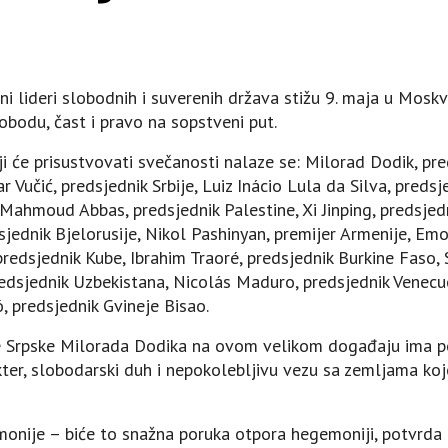
ni lideri slobodnih i suverenih država stižu 9. maja u Moskv
bodu, čast i pravo na sopstveni put.
 će prisustvovati svečanosti nalaze se: Milorad Dodik, pre
r Vučić, predsjednik Srbije, Luiz Inácio Lula da Silva, preds
Mahmoud Abbas, predsjednik Palestine, Xi Jinping, predsjed
sjednik Bjelorusije, Nikol Pashinyan, premijer Armenije, E
predsjednik Kube, Ibrahim Traoré, predsjednik Burkine Faso, 
redsjednik Uzbekistana, Nicolás Maduro, predsjednik Venecu
 predsjednik Gvineje Bisao.
e Srpske Milorada Dodika na ovom velikom događaju ima po
er, slobodarski duh i nepokolebljivu vezu sa zemljama koje 
monije – biće to snažna poruka otpora hegemoniji, potvrda 