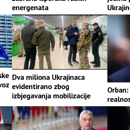
energenata
Ukraji
ske
Dva miliona Ukrajinaca
voz
evidentirano zbog
Orban: 
izbjegavanja mobilizacije
realno