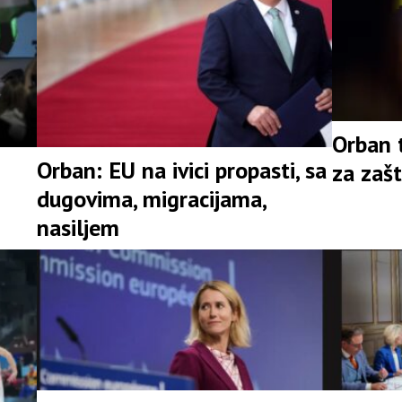
Orban 
Orban: EU na ivici propasti, sa
za zašt
dugovima, migracijama,
nasiljem