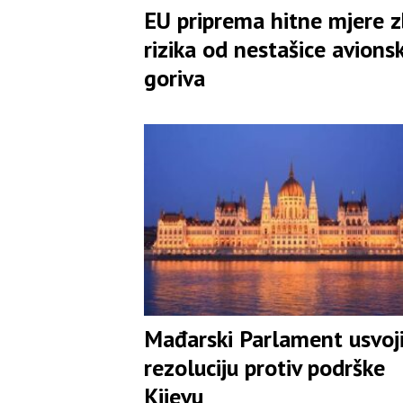
EU priprema hitne mjere 
rizika od nestašice avions
goriva
Mađarski Parlament usvoj
rezoluciju protiv podrške
Kijevu