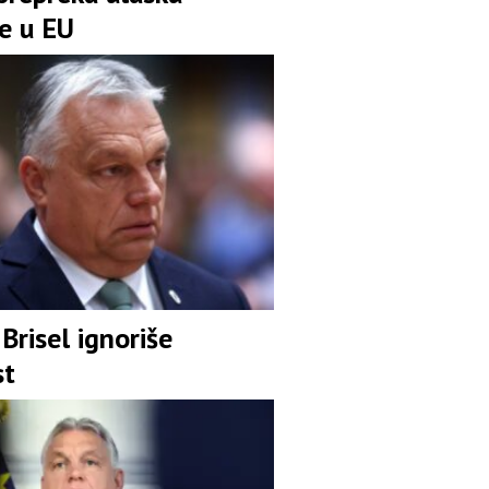
ne u EU
Brisel ignoriše
st