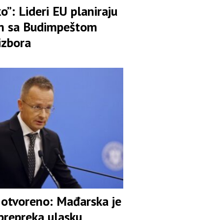
ko”: Lideri EU planiraju
n sa Budimpeštom
izbora
o otvoreno: Mađarska je
prepreka ulasku