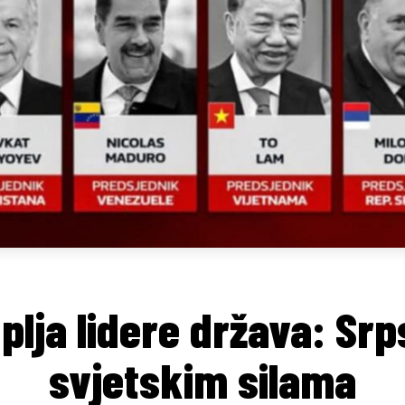
lja lidere država: Sr
svjetskim silama