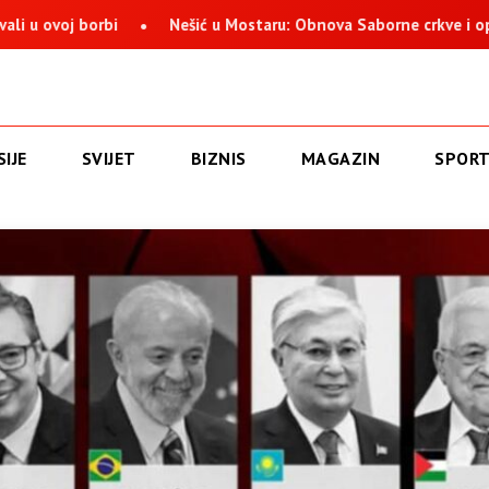
 borbi
Nešić u Mostaru: Obnova Saborne crkve i opstanak S
IJE
SVIJET
BIZNIS
MAGAZIN
SPOR