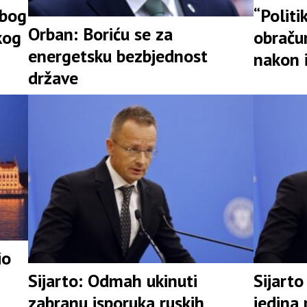
zbog
“Politi
Orban: Boriću se za
kog
obraču
energetsku bezbjednost
nakon 
države
io
Sijarto: Odmah ukinuti
Sijart
zabranu isporuka ruskih
jedina 