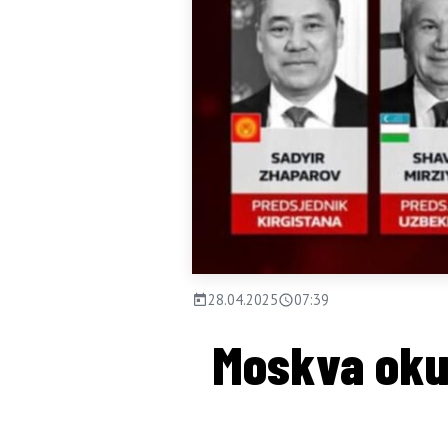
28.04.2025
07:39
Moskva okup