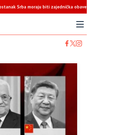
rba moraju biti zajednička obaveza
T