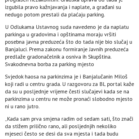
izgubila pravo kažnjavanja i naplate, a građani su
nedugo potom prestali da plaćaju parking.
U Odlukama Ustavnog suda navedeno je da naplatu
parkinga u gradovima i opštinama moraju vršiti
posebna javna preduzeća što do tada nije bio slučaj u
Banjaluci. Prema zakonu formiranje Javnih preduzeća
predlaže gradonačelnik a osniva ih Skupština.
Svakodnevna borba za parking mjesto
Svjedok haosa na parkinzima je i Banjalučanin Miloš
koji radi u centru grada. U razgovoru za BL portal kaže
da su u posljednje vrijeme česti slučajevi kada se na
parkinzima u centru ne može pronaći slobodno mjesto
ni u rano jutro.
„Kada sam prva smjena radim od sedam sati, što znači
da stižem prilično rano, ali posljednjih nekoliko
mjeseci često se desi da sva mjesta i tada budu