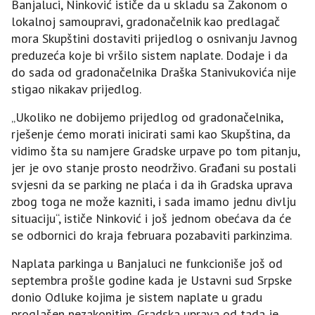
Banjaluci, Ninković ističe da u skladu sa Zakonom o
lokalnoj samoupravi, gradonačelnik kao predlagač
mora Skupštini dostaviti prijedlog o osnivanju Javnog
preduzeća koje bi vršilo sistem naplate. Dodaje i da
do sada od gradonačelnika Draška Stanivukovića nije
stigao nikakav prijedlog.
„Ukoliko ne dobijemo prijedlog od gradonačelnika,
rješenje ćemo morati inicirati sami kao Skupština, da
vidimo šta su namjere Gradske urpave po tom pitanju,
jer je ovo stanje prosto neodrživo. Građani su postali
svjesni da se parking ne plaća i da ih Gradska uprava
zbog toga ne može kazniti, i sada imamo jednu divlju
situaciju“, ističe Ninković i još jednom obećava da će
se odbornici do kraja februara pozabaviti parkinzima.
Naplata parkinga u Banjaluci ne funkcioniše još od
septembra prošle godine kada je Ustavni sud Srpske
donio Odluke kojima je sistem naplate u gradu
proglašen nezakonitim. Gradska uprava od tada je