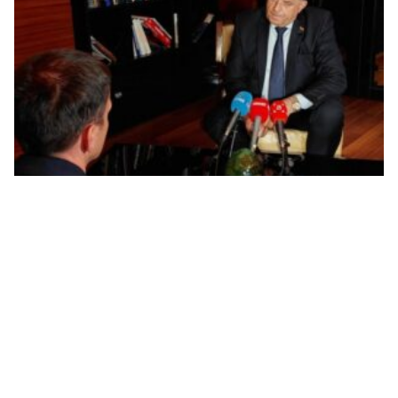
Dodik: Očekujem da Savjet bezbjednosti stavi van
snage sve Šmitove odluke