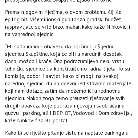
Prema njegovim riječima, o ovom problemu čiji će
epilog biti višemilionski gubitak za gradski budžet,
raspravljaće se vrlo brzo, makar, kako kaže Ninković, i
na vanrednoj sjednici.
“Mi sada imamo obavezu da održimo još jednu
sjednicu Skupštine, koja će biti u narednih desetak
dana, možda i kraće. Ona podrazumijeva neku vrstu
tehničke sjednice da konstituišemo radna tijela. To su
komisije, odbori i savjeti kako bi mogli na svakoj
narednoj sjednici da na dnevni red stavimo materijale
koji nam dolaze, zatim da možemo ići u rednovnu
sjednicu. Nakon toga ćemo preuzeti rješavanje svih
drugih obaveza koje podrazumijevaju i saobraćajnu
gužvu i parking, ali i DEP-OT, Vodovod i Dom zdravlja“,
kaže Ninković za BL portal.
Kako bi se riješilo pitanje sistema naplate parkinga u