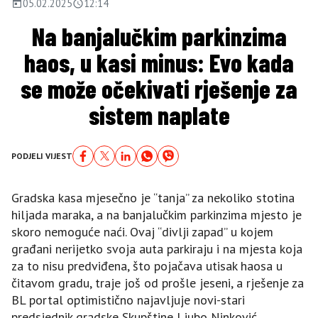
05.02.2025
12:14
Na banjalučkim parkinzima
haos, u kasi minus: Evo kada
se može očekivati rješenje za
sistem naplate
PODJELI VIJEST
Gradska kasa mjesečno je “tanja” za nekoliko stotina
hiljada maraka, a na banjalučkim parkinzima mjesto je
skoro nemoguće naći. Ovaj “divlji zapad” u kojem
građani nerijetko svoja auta parkiraju i na mjesta koja
za to nisu predviđena, što pojačava utisak haosa u
čitavom gradu, traje još od prošle jeseni, a rješenje za
BL portal optimistično najavljuje novi-stari
predsjednik gradske Skupštine Ljubo Ninković.