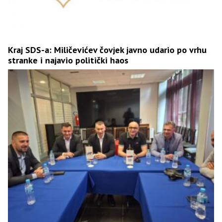
Kraj SDS-a: Miličevićev čovjek javno udario po vrhu
stranke i najavio politički haos