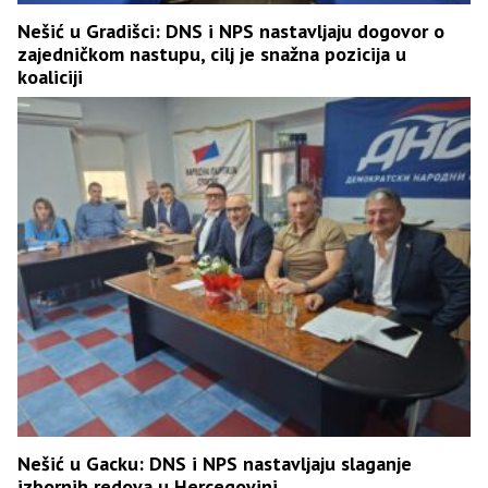
Nešić u Gradišci: DNS i NPS nastavljaju dogovor o
zajedničkom nastupu, cilj je snažna pozicija u
koaliciji
Nešić u Gacku: DNS i NPS nastavljaju slaganje
izbornih redova u Hercegovini