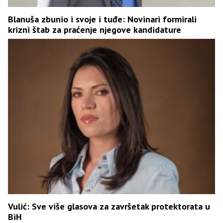
Blanuša zbunio i svoje i tuđe: Novinari formirali
krizni štab za praćenje njegove kandidature
Vulić: Sve više glasova za završetak protektorata u
BiH