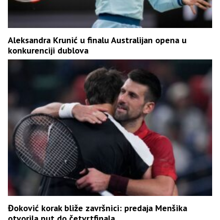
Aleksandra Krunić u finalu Australijan opena u
konkurenciji dublova
Đoković korak bliže završnici: predaja Menšika
otvorila put do četvrtfinala