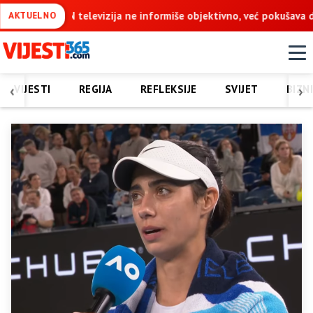
 objektivno, već pokušava da ospori vodovod na Vučijaku
Dodik
AKTUELNO
‹
›
VIJESTI
REGIJA
REFLEKSIJE
SVIJET
BIZN