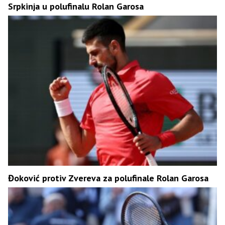
Srpkinja u polufinalu Rolan Garosa
Đoković protiv Zvereva za polufinale Rolan Garosa