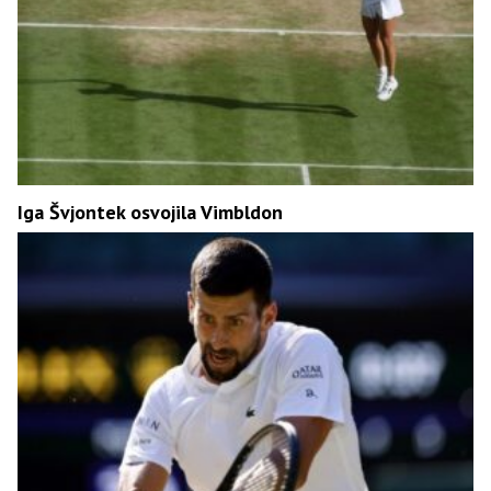
Iga Švjontek osvojila Vimbldon