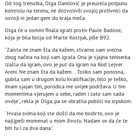
Od tog trenutka, Olga Danilović je preuzela potpunu
kontrolu na terenu, ne dozvolivši svojoj protivnici da
osvoji ni jedan gem do kraja meča.
Olga će u osmini finala igrati protiv Paule Badose,
koja je bila bolja od Marte Kostjuk, piše B92.
“Zaista ne znam šta da kažem, stvarno sam srećna
zbog načina na koji sam igrala. Ona je sjajna teniserka.
Izašla da igram, ovo je put da igram na Rod Lejver
Areni. Ne znam šta da kažem… Toliko sam ponosna,
gubila sam u drugom kolu kvailifkacije, bilo je teško,
imam sjajan tim, porodica me uvijek podržava. U tim
momentima vjerujem u sebe, radim i zato sam sada
ovdje”, rekla je Olga, pa se obratila publici na srpskom.
“Hvala svima koji ste došli da me bodirte, ovo je
najljpeši momenat u mom životu. Nadam se da će te
biti tu i za dva dana”.