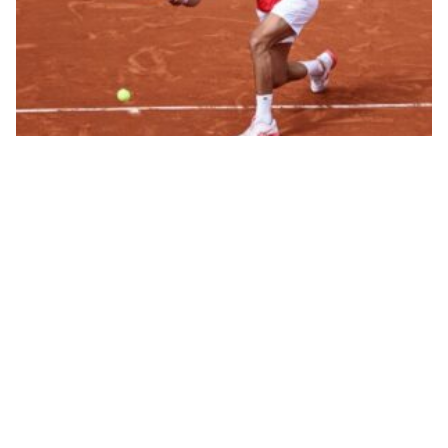
Đokovićeva stotka u Parizu