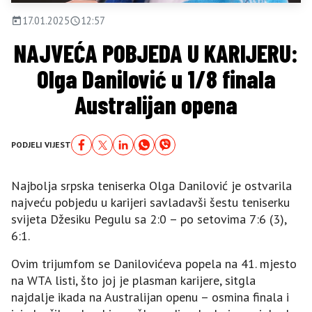
17.01.2025
12:57
NAJVEĆA POBJEDA U KARIJERU:
Olga Danilović u 1/8 finala
Australijan opena
PODJELI VIJEST
Najbolja srpska teniserka Olga Danilović je ostvarila
najveću pobjedu u karijeri savladavši šestu teniserku
svijeta Džesiku Pegulu sa 2:0 – po setovima 7:6 (3),
6:1.
Ovim trijumfom se Danilovićeva popela na 41. mjesto
na WTA listi, što joj je plasman karijere, sitgla
najdalje ikada na Australijan openu – osmina finala i