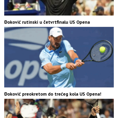
Đoković rutinski u četvrtfinalu US Opena
Đoković preokretom do trećeg kola US Opena!