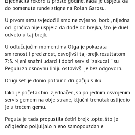
izjednačila rekord iz prošle godine, kada je uspjela da
do pomenute runde stigne na Rolan Garosu.
U prvom setu svjedočili smo neizvjesnoj borbi, nijedna
od igračica nije uspjela da dođe do brejka, što je duel
odvelo u taj-brejk.
U odlučujućim momentima Olga je pokazala
smirenost i preciznost, osvojivši taj-brejk rezultatom
7:3. Njeni snažni udarci i dobri servisi “zakucali” su
Pegulu za osnovnu liniju ostavivši je bez odgovora.
Drugi set je donio potpuno drugačiju sliku.
Iako je početak bio izjednačen, sa po jednim osvojenim
servis gemom na obje strane, ključni trenutak uslijedio
je u trećem gemu.
Pegula je tada propustila četiri brejk lopte, što je
očigledno poljuljalo njeno samopouzdanje.