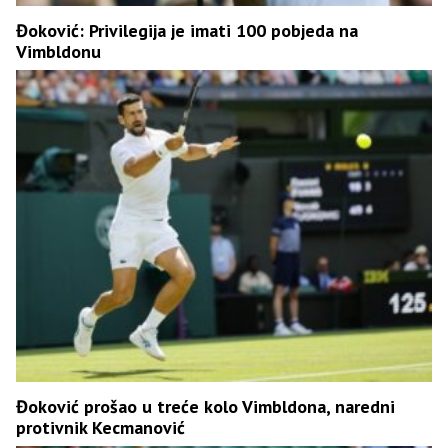
Đoković: Privilegija je imati 100 pobjeda na
Vimbldonu
Đoković prošao u treće kolo Vimbldona, naredni
protivnik Kecmanović