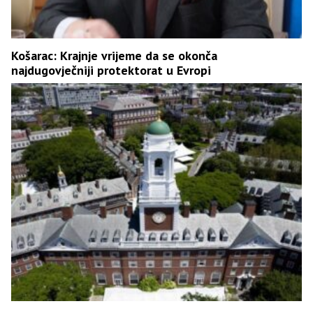
Košarac: Krajnje vrijeme da se okonča
najdugovječniji protektorat u Evropi