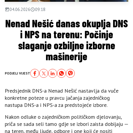
04.06.2026
09:18
Nenad Nešić danas okuplja DNS
i NPS na terenu: Počinje
slaganje ozbiljne izborne
mašinerije
PODJELI VIJEST
Predsjednik DNS-a Nenad Nešić nastavlja da vuče
konkretne poteze u pravcu jačanja zajedničkog
nastupa DNS-a i NPS-a za predstojeće izbore.
Nakon odluke o zajedničkom političkom djelovanju,
priča se sada seli tamo gdje se izbori zaista dobijaju —
na teren, među ljude, odbore i one koji će nositi