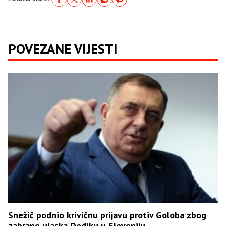
POVEZANE VIJESTI
Snežič podnio krivičnu prijavu protiv Goloba zbog
zabrane ulaska Dodiku u Sloveniju