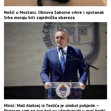
Nešić u Mostaru: Obnova Saborne crkve i opstanak
Srba moraju biti zajednička obaveza
Minić: Mali Aleksej iz Teslića je simbol pobjede –
Ponosan sam na sve koji su učestvovali u ovoj borbi