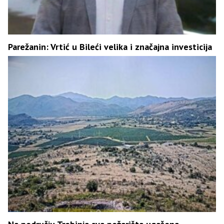
Parežanin: Vrtić u Bileći velika i značajna investicija