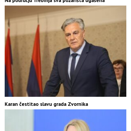
Na području Trebinja sva požarišta ugašena
Karan čestitao slavu grada Zvornika