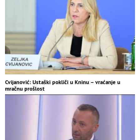
Cvijanović: Ustaški pokliči u Kninu – vraćanje u
mračnu prošlost