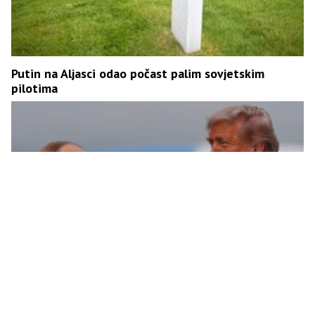
Putin na Aljasci odao počast palim sovjetskim
pilotima
Čitači s usana otkrili o čemu su Putin i Tramp