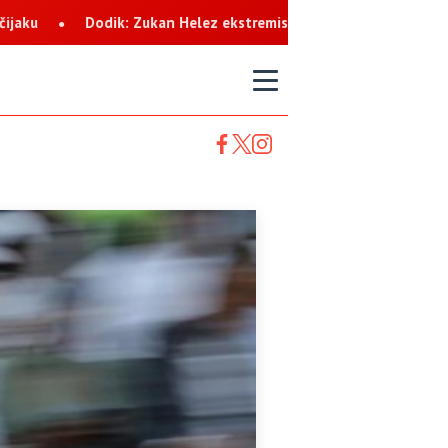
elez ekstremista koji svaku priliku koristi za netrpeljivost prema
T