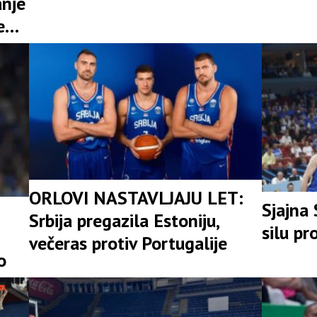
anje
e
EO)
ORLOVI NASTAVLJAJU LET:
Sjajna 
Srbija pregazila Estoniju,
silu pr
večeras protiv Portugalije
o