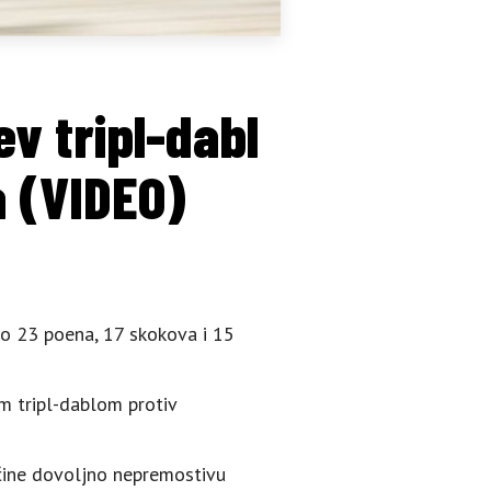
v tripl-dabl
a (VIDEO)
ao 23 poena, 17 skokova i 15
im tripl-dablom protiv
ačine dovoljno nepremostivu