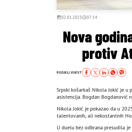
02.01.2025
07:14
Nova godina
protiv A
PODJELI VIJEST
Srpski košarkaš Nikola Јokić je 
asistencija. Bogdan Bogdanović ni
Nikola Јokić je pokazao da u 2025
talentovanih, ali nekostantnih Ho
U duelu bez odbrana presudila je 