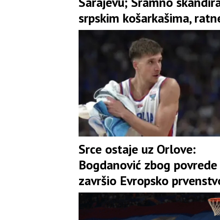
Sarajevu; Sramno skandir
srpskim košarkašima, ratn
zastave u Skenderiji (VID
Srce ostaje uz Orlove:
Bogdanović zbog povrede
završio Evropsko prvenstv