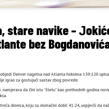
, stare navike – Јokiće
tlante bez Bogdanović
u pobjedi Denver nagetsa nad Atlanta hoksima 139:120 upis
je igrao za gostujući sastav zbog povrede.
. namjerava da čini istu “štetu” kao prethodnih godina nov
ksa.
treća dionica, koju su domaćini dobil 41:24, uspjevši da n