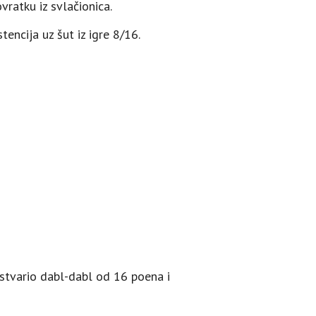
vratku iz svlačionica.
tencija uz šut iz igre 8/16.
ostvario dabl-dabl od 16 poena i