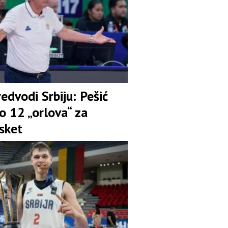
redvodi Srbiju: Pešić
o 12 „orlova“ za
sket