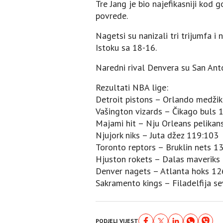
Tre Јang je bio najefikasniji kod
povrede.
Nagetsi su nanizali tri trijumfa 
Istoku sa 18-16.
Naredni rival Denvera su San Anto
Rezultati NBA lige:
Detroit pistons – Orlando medži
Vašington vizards – Čikago buls 
Majami hit – Nju Orleans pelikan
Njujork niks – Јuta džez 119:103
Toronto reptors – Bruklin nets 1
Hjuston rokets – Dalas maveriks
Denver nagets – Atlanta hoks 12
Sakramento kings – Filadelfija s
PODJELI VIJEST