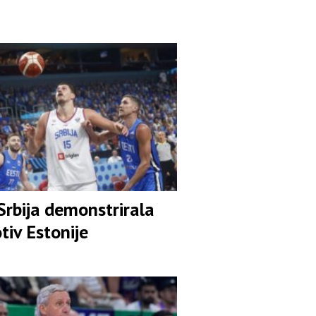
Srbija demonstrirala
otiv Estonije