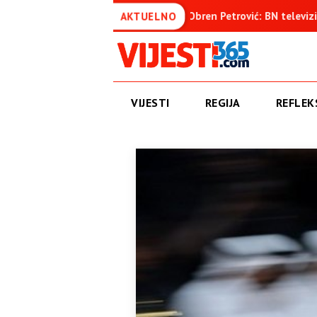
enica
Obren Petrović: BN televizija ne informiše objektivno
AKTUELNO
VIJESTI
REGIJA
REFLEKS