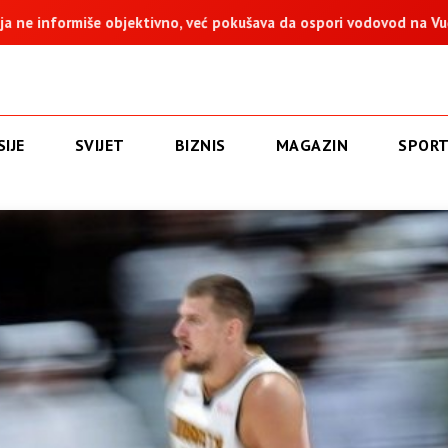
, već pokušava da ospori vodovod na Vučijaku
Dodik: Zukan H
IJE
SVIJET
BIZNIS
MAGAZIN
SPOR