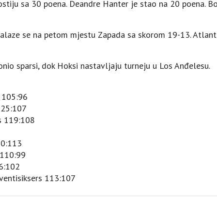
 gostiju sa 30 poena. Deandre Hanter je stao na 20 poena. 
i nalaze se na petom mjestu Zapada sa skorom 19-13. Atlanta 
nio sparsi, dok Hoksi nastavljaju turneju u Los Anđelesu.
k 105:96
125:107
s 119:108
30:113
 110:99
6:102
eventisiksers 113:107