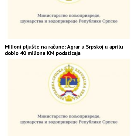
Milioni pljušte na račune: Agrar u Srpskoj u aprilu
dobio 40 miliona KM podsticaja