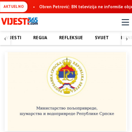
rović: BN televizija ne informiše objektivno, već pokušava da osp
AKTUELNO
‹
›
VIJESTI
REGIJA
REFLEKSIJE
SVIJET
BIZN