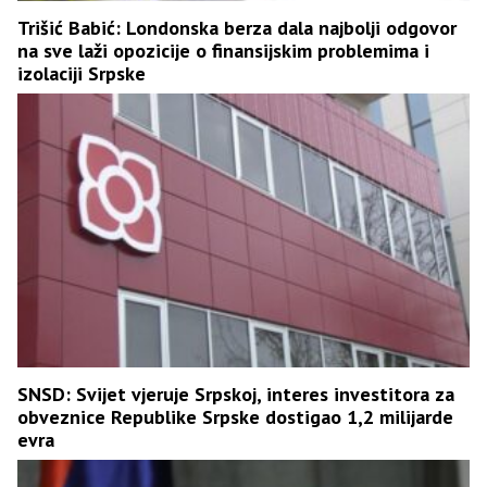
Trišić Babić: Londonska berza dala najbolji odgovor
na sve laži opozicije o finansijskim problemima i
izolaciji Srpske
SNSD: Svijet vjeruje Srpskoj, interes investitora za
obveznice Republike Srpske dostigao 1,2 milijarde
evra