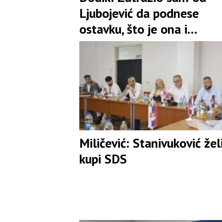
Ljubojević da podnese
ostavku, što je ona i
prihvatila
Miličević: Stanivuković žel
kupi SDS