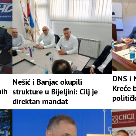
snažna 
DNS i 
Nešić i Banjac okupili
Kreće b
nih
strukture u Bijeljini: Cilj je
politič
direktan mandat