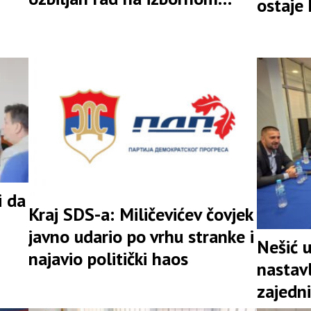
ostaje
rezultatu
i da
Kraj SDS-a: Miličevićev čovjek
javno udario po vrhu stranke i
Nešić 
najavio politički haos
nastav
zajedni