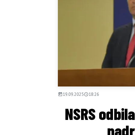
19.09.2025
18:26
NSRS odbil
nadr