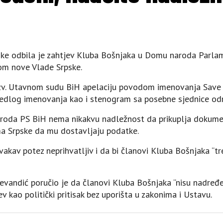
ke odbila je zahtjev Kluba Bošnjaka u Domu naroda Parlam
rom nove Vlade Srpske.
tzv. Utavnom sudu BiH apelaciju povodom imenovanja Save 
rijedlog imenovanja kao i stenogram sa posebne sjednice od
roda PS BiH nema nikakvu nadležnost da prikuplja dokumen
ma Srpske da mu dostavljaju podatke.
kav potez neprihvatljiv i da bi članovi Kluba Bošnjaka “tr
vandić poručio je da članovi Kluba Bošnjaka “nisu nadređen
jev kao politički pritisak bez uporišta u zakonima i Ustavu.