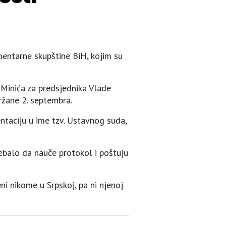
entarne skupštine BiH, kojim su
Minića za predsjednika Vlade
ržane 2. septembra.
taciju u ime tzv. Ustavnog suda,
ebalo da nauče protokol i poštuju
i nikome u Srpskoj, pa ni njenoj