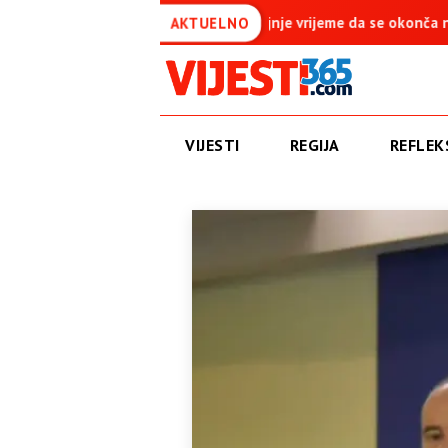
je vrijeme da se okonča najdugovječniji protektorat u Evropi
AKTUELNO
VIJESTI
REGIJA
REFLEKS