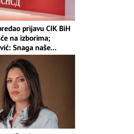
redao prijavu CIK BiH
šće na izborima;
vić: Snaga naše
 je garant stabilnosti