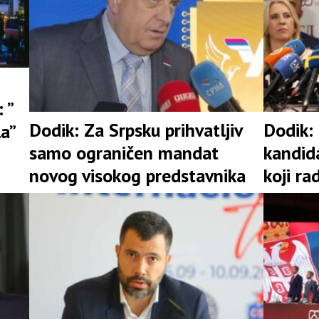
 ”
Dodik: Za Srpsku prihvatljiv
Dodik:
la”
samo ograničen mandat
kandid
novog visokog predstavnika
koji ra