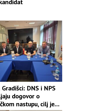
 kandidat
u Gradišci: DNS i NPS
ljaju dogovor o
čkom nastupu, cilj je