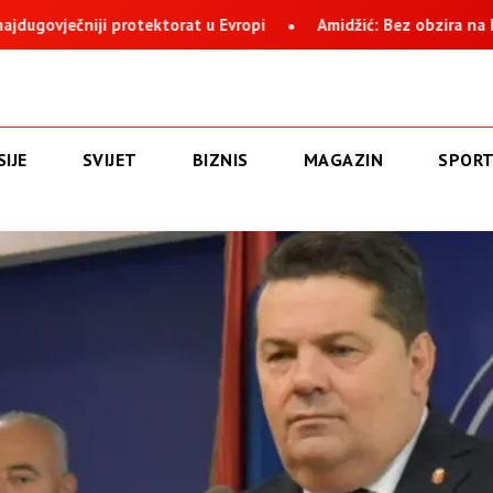
Amidžić: Bez obzira na histeriju i nervozu, Suljagić i institucija 
IJE
SVIJET
BIZNIS
MAGAZIN
SPOR