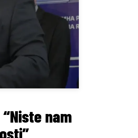
 “Niste nam
osti”