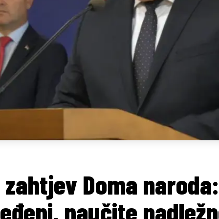
a zahtjev Doma naroda:
eđeni, naučite nadležn