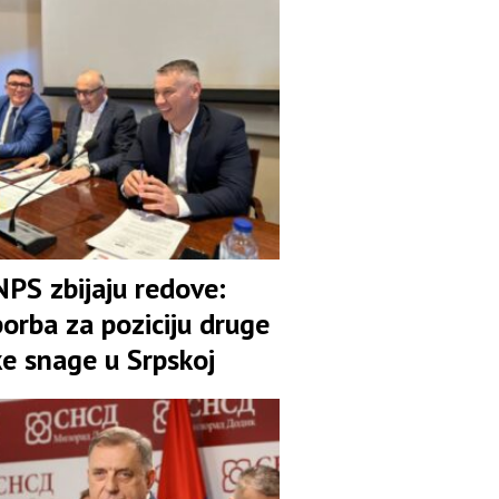
pozicija u koaliciji
NPS zbijaju redove:
orba za poziciju druge
ke snage u Srpskoj