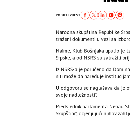
PODJELI VIJEST
Narodna skupština Republike Srps
traženi dokumenti u vezi sa izbo
Naime, Klub Bošnjaka uputio je 
Srpske, a od NSRS su zatražili p
Iz NSRS-a je poručeno da Dom na
niti može da naređuje institucija
U odgovoru se naglašava da je ova
svoje nadležnosti”.
Predsjednik parlamenta Nenad Ste
Skupštini”, ocjenjujući njihov zaht