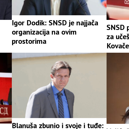
Igor Dodik: SNSD je najjača
SNSD p
organizacija na ovim
za uče
prostorima
Kovače
stranke
Srpske
Blanuša zbunio i svoje i tuđe: