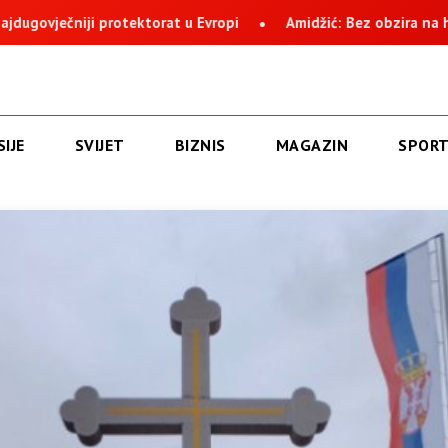
ić: Bez obzira na histeriju i nervozu, Suljagić i institucija na čije
IJE
SVIJET
BIZNIS
MAGAZIN
SPOR