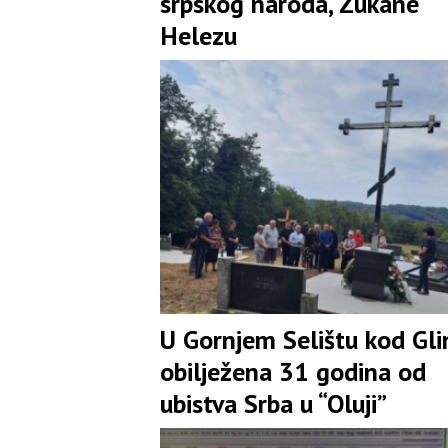
srpskog naroda, Zukane
Helezu
U Gornjem Selištu kod Gli
obilježena 31 godina od
ubistva Srba u “Oluji”