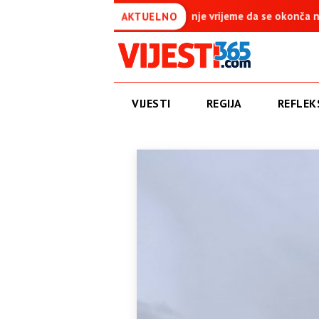
jeme da se okonča najdugovječniji protektorat u Evropi
Amidž
AKTUELNO
VIJESTI
REGIJA
REFLEKS