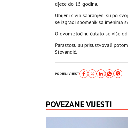
djece do 15 godina.
Ubijeni civili sahranjeni su po sv
se izgradi spomenik sa imenima sv
O ovom zločinu ćutalo se više od
Parastosu su prisustvovali potomc
Stevandić.
PODJELI VIJEST
POVEZANE VIJESTI