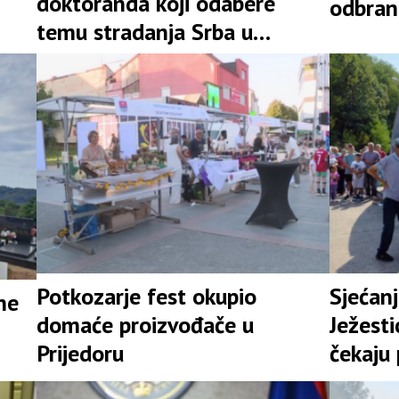
doktoranda koji odabere
odbrani
temu stradanja Srba u
Hrvatskoj
Potkozarje fest okupio
Sjećanj
ne
domaće proizvođače u
Ježesti
Prijedoru
čekaju