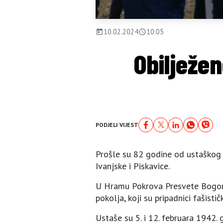
10.02.2024
10:05
Obilježe
PODJELI VIJEST
Prošle su 82 godine od ustaškog 
Ivanjske i Piskavice.
U Hramu Pokrova Presvete Bogoro
pokolja, koji su pripadnici fašist
Ustaše su 5. i 12. februara 1942.