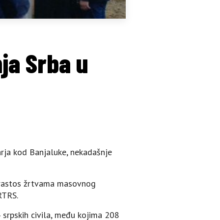
ja Srba u
rja kod Banjaluke, nekadašnje
parastos žrtvama masovnog
 RTRS.
4 srpskih civila, među kojima 208