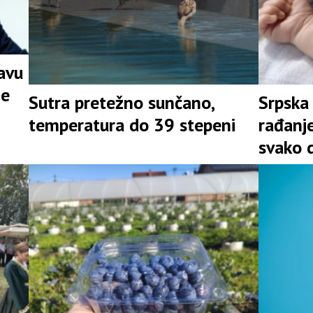
javu
ne
Sutra pretežno sunčano,
Srpska
temperatura do 39 stepeni
rađanje
svako d