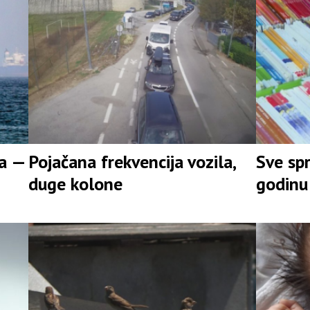
ra —
Pojačana frekvencija vozila,
Sve sp
duge kolone
godinu