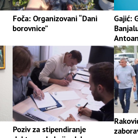
Foča: Organizovani “Dani
Gajić: 
borovnice”
Banjalu
Antoan
dajte 
bazen
Rakovi
Poziv za stipendiranje
zaborav