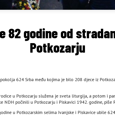
ne 82 godine od stradan
Potkozarju
pokolja 624 Srba među kojima je bilo 208 djece iz Potkoza
dice u Potkozarju služena je sveta liturgija, a potom i 
ičke NDH počinili u Potkozarju i Piskavici 1942. godine, piše
 godine u Potkozarskim selima Ivanjske i Piskavice ubile 62