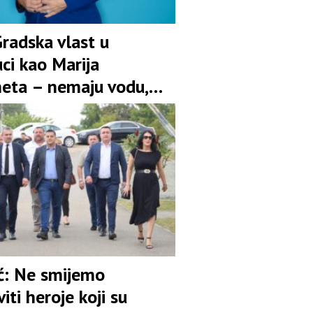
Gradska vlast u
ci kao Marija
eta – nemaju vodu,
im besplatan ulaz na
ć: Ne smijemo
iti heroje koji su