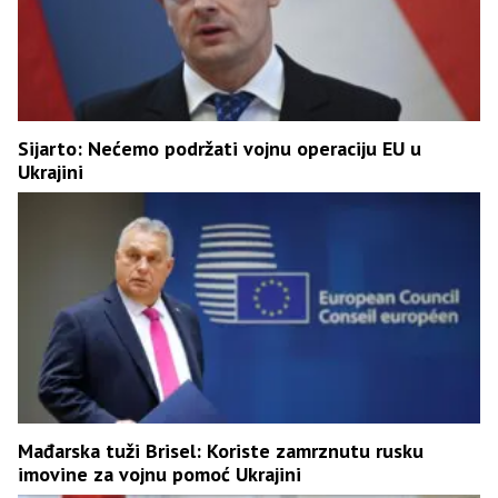
Sijarto: Nećemo podržati vojnu operaciju EU u
Ukrajini
Mađarska tuži Brisel: Koriste zamrznutu rusku
imovine za vojnu pomoć Ukrajini