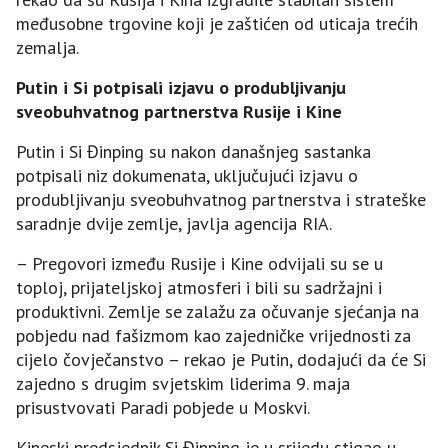
međusobne trgovine koji je zaštićen od uticaja trećih
zemalja.
Putin i Si potpisali izjavu o produbljivanju
sveobuhvatnog partnerstva Rusije i Kine
Putin i Si Đinping su nakon današnjeg sastanka
potpisali niz dokumenata, uključujući izjavu o
produbljivanju sveobuhvatnog partnerstva i strateške
saradnje dvije zemlje, javlja agencija RIA.
– Pregovori između Rusije i Kine odvijali su se u
toploj, prijateljskoj atmosferi i bili su sadržajni i
produktivni. Zemlje se zalažu za očuvanje sjećanja na
pobjedu nad fašizmom kao zajedničke vrijednosti za
cijelo čovječanstvo – rekao je Putin, dodajući da će Si
zajedno s drugim svjetskim liderima 9. maja
prisustvovati Paradi pobjede u Moskvi.
Kineski predsjednik Si Đinping je u srijedu stigao u