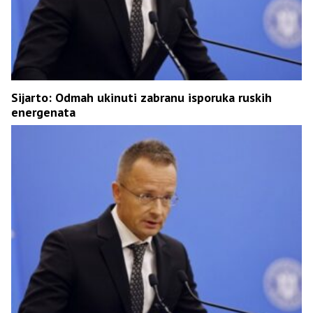
Sijarto: Odmah ukinuti zabranu isporuka ruskih
energenata