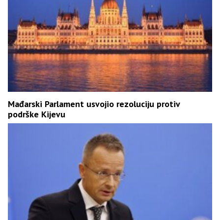
Mađarski Parlament usvojio rezoluciju protiv
podrške Kijevu