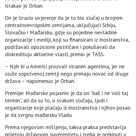
istakao je Orban.
On je izrazio uvjerenje da je to bio slučaj u brojnim
centralnoevropskim zemljama, uključujući Srbiju,
Slovačku i Mađarsku, gdje su pojedine nevladine
organizacije i mediji, koji su finansirani iz inostranstva,
podržavali opozicione političare i pokušavali da
diskredituju aktuelne vlasti, prenio je TASS.
– Njih bi u Americi prozvali stranim agentima, jer ne
služe sopstvenoj zemlji nego primaju novac od druge
država – napomenuo je Orban.
Premijer Mađarske pojasnio je da on “baš i ne voli taj
termin”, ali da su to, u svakom slučaju, ljudi i
organizacije koje plaćaju iz inostranstva i njihov posao
je da svrgnu mađarsku Vladu.
Prema njegovom mišljenju, takva praksa predstavlja
prijetnju državnom suverenitetu i treba je prekinuti u