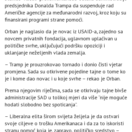
predsjednika Donalda Trampa da suspenduje rad
Američke agencije za međunarodni razvoj, kroz koju su
finansirani programi strane pomoći.
Orban je naglasio da je novac iz USAID-a, zajedno sa
novcem privatnih fondacija, uglavnom uplaćivan u
političke svrhe, uključujući podršku opoziciji i
uklanjanje neželjenih vlada zemalja.
– Tramp je prouzrokovao tornado i donio čisti vjetar
promjena. Sada su otkrivene pojedine tajne o tome ko
je i kome dao novac i u koje svrhe – rekao je Orban.
Prema njegovim riječima, sada se otkrivaju tajne bivše
administracije SAD u tolikoj mjeri da više “nije moguće
hodati slobodno bez spoticanja”.
– Liberalna elita širom svijeta željela je da ostvari
svoje ciljeve o trošku Amerikanaca i da za to iskoristi
stranu pomoć koja je, zapravo, političko sredstvo –