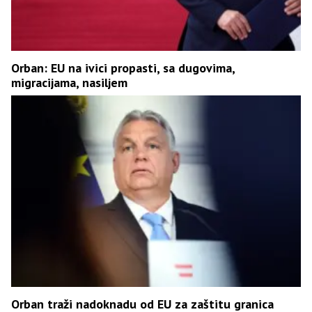
Orban: EU na ivici propasti, sa dugovima,
migracijama, nasiljem
Orban traži nadoknadu od EU za zaštitu granica