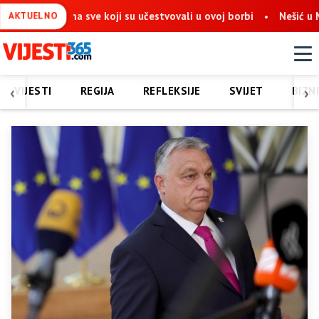
m na sve koji su učestvovali u ovoj borbi
Nešić u Mostaru: Ob
AKTUELNO
‹
›
VIJESTI
REGIJA
REFLEKSIJE
SVIJET
BIZN