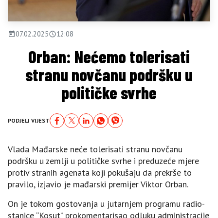
07.02.2025
12:08
Orban: Nećemo tolerisati
stranu novčanu podršku u
političke svrhe
PODJELI VIJEST
Vlada Mađarske neće tolerisati stranu novčanu
podršku u zemlji u političke svrhe i preduzeće mjere
protiv stranih agenata koji pokušaju da prekrše to
pravilo, izjavio je mađarski premijer Viktor Orban.
On je tokom gostovanja u jutarnjem programu radio-
stanice “Kosut” prokomentarisao odluku administracije