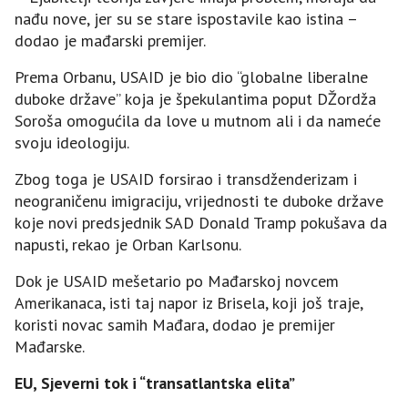
nađu nove, jer su se stare ispostavile kao istina –
dodao je mađarski premijer.
Prema Orbanu, USAID je bio dio “globalne liberalne
duboke države” koja je špekulantima poput DŽordža
Soroša omogućila da love u mutnom ali i da nameće
svoju ideologiju.
Zbog toga je USAID forsirao i transdženderizam i
neograničenu imigraciju, vrijednosti te duboke države
koje novi predsjednik SAD Donald Tramp pokušava da
napusti, rekao je Orban Karlsonu.
Dok je USAID mešetario po Mađarskoj novcem
Amerikanaca, isti taj napor iz Brisela, koji još traje,
koristi novac samih Mađara, dodao je premijer
Mađarske.
EU, Sjeverni tok i “transatlantska elita”