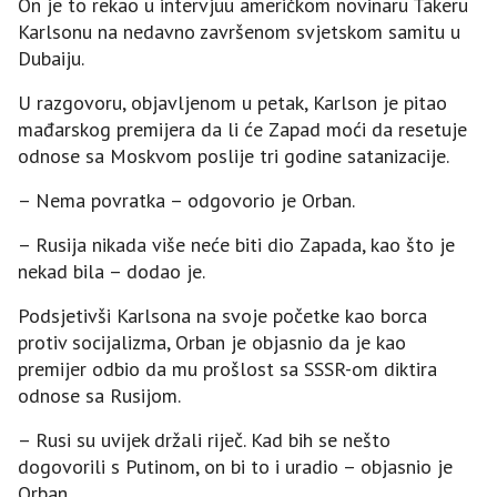
On je to rekao u intervjuu američkom novinaru Takeru
Karlsonu na nedavno završenom svjetskom samitu u
Dubaiju.
U razgovoru, objavljenom u petak, Karlson je pitao
mađarskog premijera da li će Zapad moći da resetuje
odnose sa Moskvom poslije tri godine satanizacije.
– Nema povratka – odgovorio je Orban.
– Rusija nikada više neće biti dio Zapada, kao što je
nekad bila – dodao je.
Podsjetivši Karlsona na svoje početke kao borca
protiv socijalizma, Orban je objasnio da je kao
premijer odbio da mu prošlost sa SSSR-om diktira
odnose sa Rusijom.
– Rusi su uvijek držali riječ. Kad bih se nešto
dogovorili s Putinom, on bi to i uradio – objasnio je
Orban.