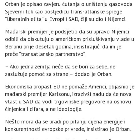
Orban je opisao zavjeru ćutanja o uništenju gasovoda
Sjeverni tok kao posljedicu trans-atlanske sprege
“liberalnih elita” u Evropi i SAD, čiji su dio i Nijemci.
Mađarski premijer je podsjetio da su upravo Nijemci
odbili da diskutuju o američkom prisluškivanju vlade u
Berlinu prije desetak godina, insistirajući da im je
preče “transatlansko partnerstvo”.
– Ako jedna zemlja neće da se bori za sebe, ne
zaslužuje pomoć sa strane – dodao je Orban.
Ekonomska propast EU ne pomaže Americi, objasnio je
mađarski premijer Karlsonu, izrazivši nadu da će nova
vlast u SAD da vodi trgovinske pregovore na osnovu
činjenica i cifara, a ne ideologije.
Nešto mora da se uradi po pitanju cijena energije i
konkurentnosti evropske privrede, insistirao je Orban.