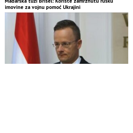
Mađarska tuži Brisel: Koriste zamrznutu rusku
imovine za vojnu pomoć Ukrajini
Sijarto: Udari Kijeva na naftovod “Družba” su kao
napad na Mađarsku i Slovačku