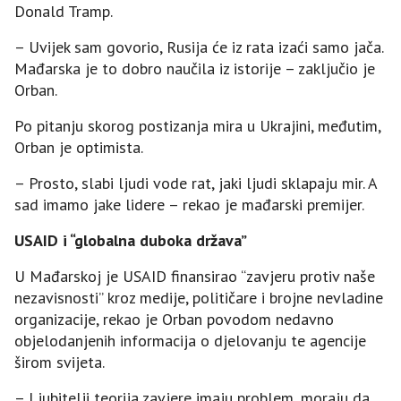
Donald Tramp.
– Uvijek sam govorio, Rusija će iz rata izaći samo jača.
Mađarska je to dobro naučila iz istorije – zaključio je
Orban.
Po pitanju skorog postizanja mira u Ukrajini, međutim,
Orban je optimista.
– Prosto, slabi ljudi vode rat, jaki ljudi sklapaju mir. A
sad imamo jake lidere – rekao je mađarski premijer.
USAID i “globalna duboka država”
U Mađarskoj je USAID finansirao “zavjeru protiv naše
nezavisnosti” kroz medije, političare i brojne nevladine
organizacije, rekao je Orban povodom nedavno
objelodanjenih informacija o djelovanju te agencije
širom svijeta.
– Ljubitelji teorija zavjere imaju problem, moraju da