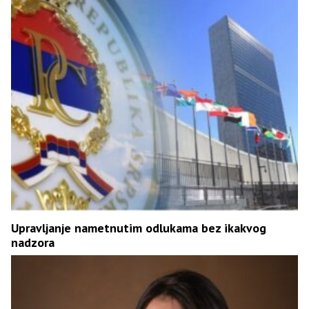
Upravljanje nametnutim odlukama bez ikakvog
nadzora