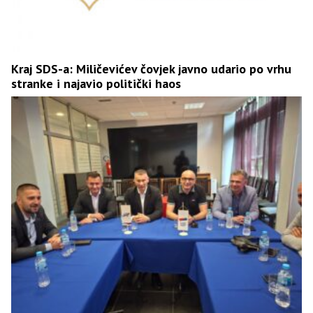
Kraj SDS-a: Miličevićev čovjek javno udario po vrhu
stranke i najavio politički haos