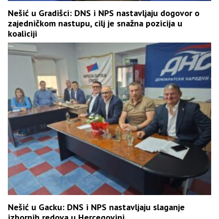
Nešić u Gradišci: DNS i NPS nastavljaju dogovor o
zajedničkom nastupu, cilj je snažna pozicija u
koaliciji
Nešić u Gacku: DNS i NPS nastavljaju slaganje
izbornih redova u Hercegovini