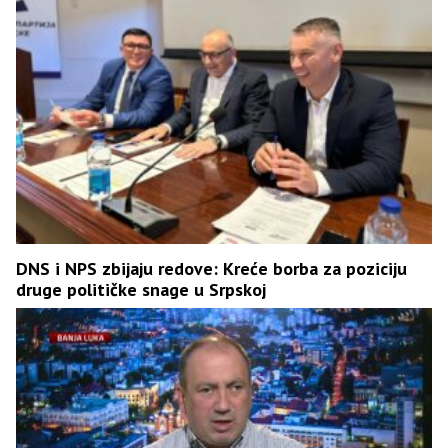
DNS i NPS zbijaju redove: Kreće borba za poziciju
druge političke snage u Srpskoj