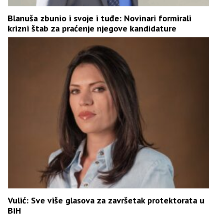
Blanuša zbunio i svoje i tuđe: Novinari formirali
krizni štab za praćenje njegove kandidature
Vulić: Sve više glasova za završetak protektorata u
BiH