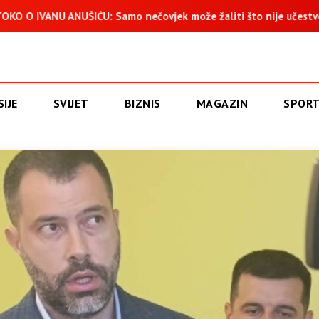
ŠIĆU: Samo nečovjek može žaliti što nije učestvovao u progonu 
IJE
SVIJET
BIZNIS
MAGAZIN
SPOR