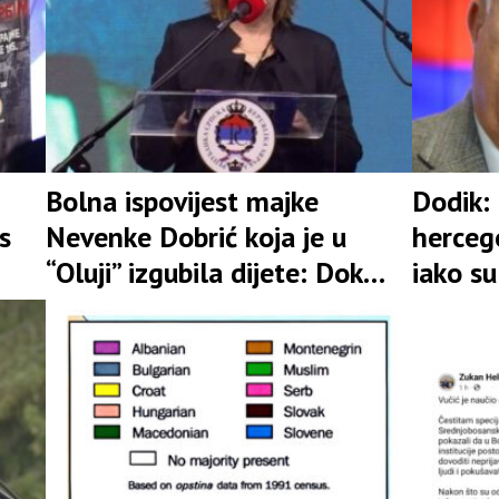
Bolna ispovijest majke
Dodik: 
s
Nevenke Dobrić koja je u
hercego
“Oluji” izgubila dijete: Dok
iako su
sam živa boriću se za pravdu
zatiran
zemlje