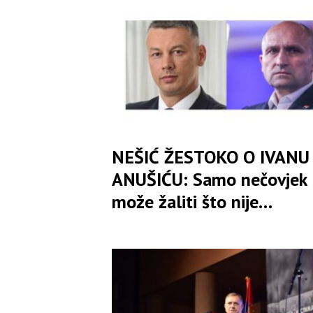
i jeftino skupljanje politič
poena
NEŠIĆ ŽESTOKO O IVANU
ANUŠIĆU: Samo nečovjek
može žaliti što nije
učestvovao u progonu
250.000 Srba