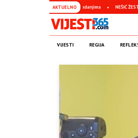
spravan uprkos svim stradanjima
NEŠIĆ ŽESTOKO O IVANU ANU
AKTUELNO
VIJESTI
REGIJA
REFLEKS