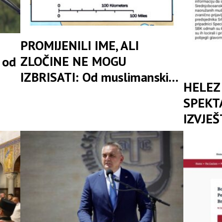
PROMIJENILI IME, ALI
ZLOČINE NE MOGU
 od
IZBRISATI: Od muslimanskih
HELEZ 
snaga do bošnjačke nevinosti
SPEKT
– kako se pere ratna prošlost
IZVJEŠ
Zukan 
bez ime