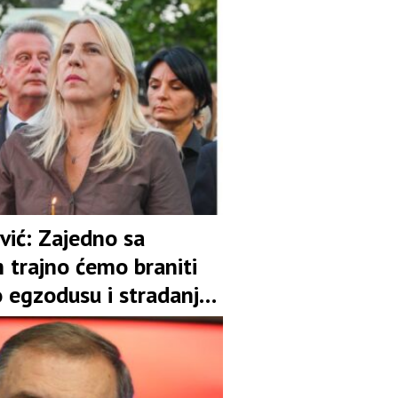
vić: Zajedno sa
 trajno ćemo braniti
o egzodusu i stradanju
naroda