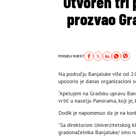
Otvoren tri 
prozvao Gra
PODJELI VIJEST
Na području Banjaluke više od 2.0
upozorio je danas organizacioni 
“Apelujem na Gradsku upravu Banj
vrtić u naselju Panorama, koji je, 
Dodik je napomenuo da je na konku
“Sa direktorom Univerzitetskog k
gradonačelnika Banjaluke/ smo na