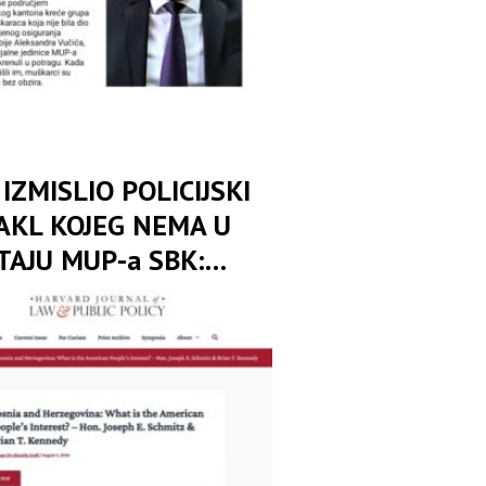
IZMISLIO POLICIJSKI
AKL KOJEG NEMA U
TAJU MUP-a SBK:
odbranio Drinu od ljudi
na, oružja i zapisnika