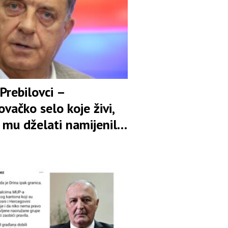
Prebilovci –
vačko selo koje živi,
 mu dželati namijenili
je i brisanje sa lica