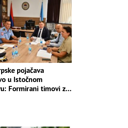
pske pojačava
tvo u Istočnom
u: Formirani timovi za
ljavanje pokušaja
va