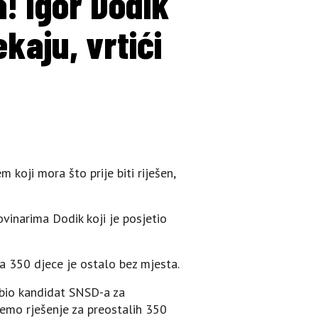
a! Igor Dodik
kaju, vrtići
koji mora što prije biti riješen,
vinarima Dodik koji je posjetio
a 350 djece je ostalo bez mjesta.
 bio kandidat SNSD-a za
đemo rješenje za preostalih 350