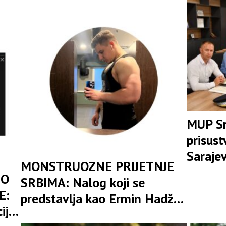
MUP Sr
prisus
Sarajev
MONSTRUOZNE PRIJETNJE
rasvjet
 O
SRBIMA: Nalog koji se
ubista
E:
predstavlja kao Ermin Hadžić
iju
poziva na klanje, istrebljenje i