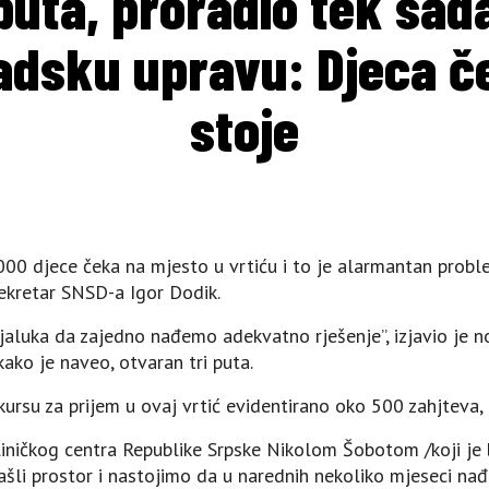
puta, proradio tek sad
dsku upravu: Djeca če
stoje
00 djece čeka na mjesto u vrtiću i to je alarmantan problem 
sekretar SNSD-a Igor Dodik.
aluka da zajedno nađemo adekvatno rješenje”, izjavio je no
kako je naveo, otvaran tri puta.
rsu za prijem u ovaj vrtić evidentirano oko 500 zahjteva, 
liničkog centra Republike Srpske Nikolom Šobotom /koji je
šli prostor i nastojimo da u narednih nekoliko mjeseci na