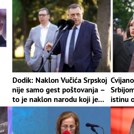
kih
„sravnjivanje Banjaluke sa
zemljom“
Dodik: Naklon Vučića Srpskoj
Cvijano
nije samo gest poštovanja –
Srbijom
to je naklon narodu koji je
istinu 
ostao uspravan uprkos svim
našeg 
stradanjima