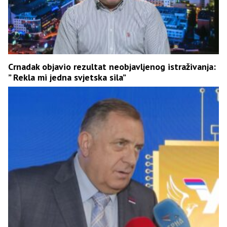
Crnadak objavio rezultat neobjavljenog istraživanja:
” Rekla mi jedna svjetska sila”