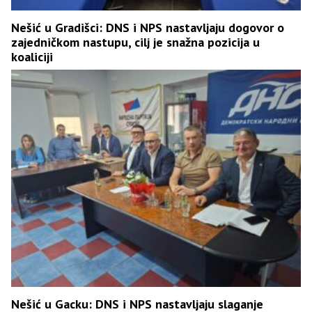
Nešić u Gradišci: DNS i NPS nastavljaju dogovor o
zajedničkom nastupu, cilj je snažna pozicija u
koaliciji
Nešić u Gacku: DNS i NPS nastavljaju slaganje