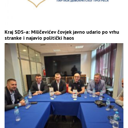
Kraj SDS-a: Miličevićev čovjek javno udario po vrhu
stranke i najavio politički haos