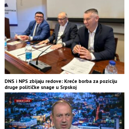
DNS i NPS zbijaju redove: Kreće borba za poziciju
druge političke snage u Srpskoj