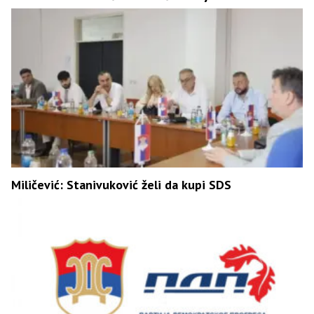
Miličević: Stanivuković želi da kupi SDS