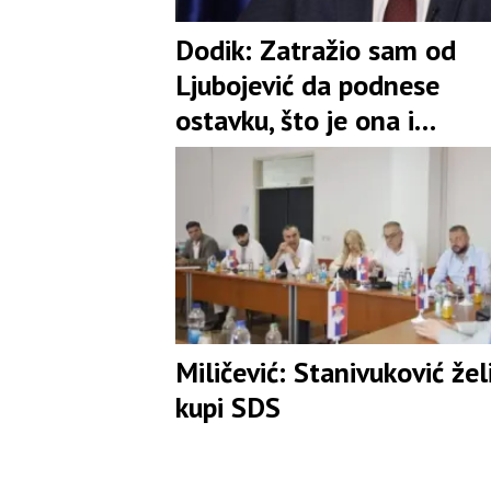
Dodik: Zatražio sam od
Ljubojević da podnese
ostavku, što je ona i
prihvatila
Miličević: Stanivuković žel
kupi SDS