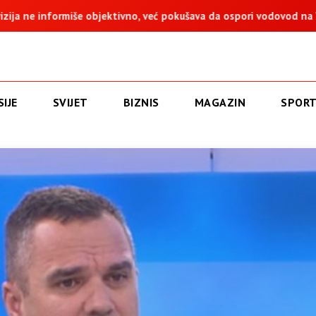
vno, već pokušava da ospori vodovod na Vučijaku
Dodik: Zuka
IJE
SVIJET
BIZNIS
MAGAZIN
SPOR