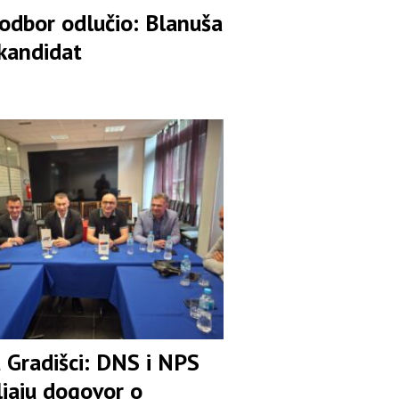
 odbor odlučio: Blanuša
 kandidat
u Gradišci: DNS i NPS
ljaju dogovor o