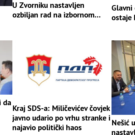
U Zvorniku nastavljen
Glavni
ozbiljan rad na izbornom
ostaje
rezultatu
i da
Kraj SDS-a: Miličevićev čovjek
javno udario po vrhu stranke i
Nešić 
najavio politički haos
nastav