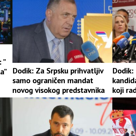
 ”
Dodik: Za Srpsku prihvatljiv
Dodik:
la”
samo ograničen mandat
kandid
novog visokog predstavnika
koji ra