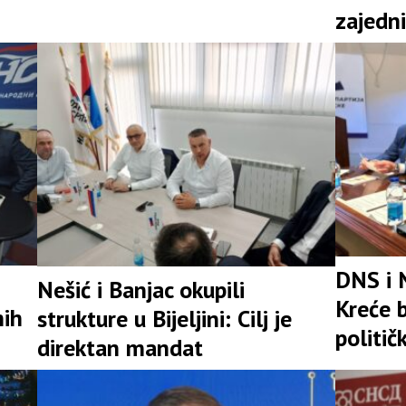
zajedni
snažna 
DNS i 
Nešić i Banjac okupili
Kreće b
nih
strukture u Bijeljini: Cilj je
politič
direktan mandat