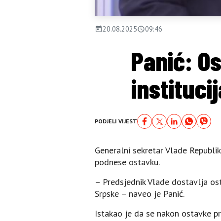
20.08.2025
09:46
Panić: O
instituci
PODJELI VIJEST
Generalni sekretar Vlade Republike
podnese ostavku.
– Predsjednik Vlade dostavlja os
Srpske – naveo je Panić.
Istakao je da se nakon ostavke p