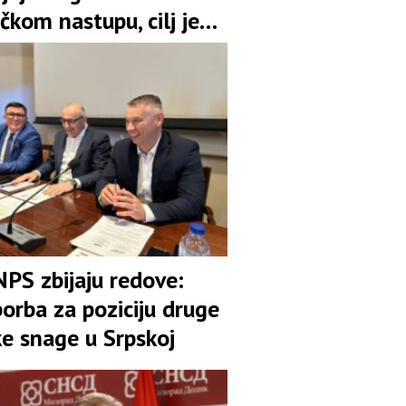
čkom nastupu, cilj je
pozicija u koaliciji
NPS zbijaju redove:
orba za poziciju druge
ke snage u Srpskoj