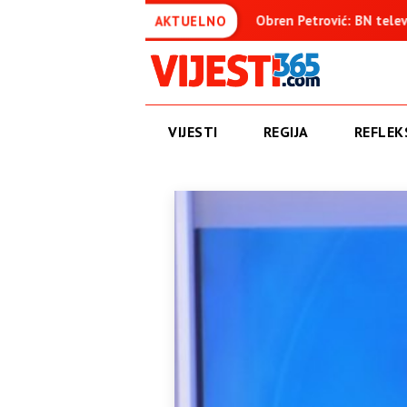
uđenica
Obren Petrović: BN televizija ne informiše objekti
AKTUELNO
VIJESTI
REGIJA
REFLEKS