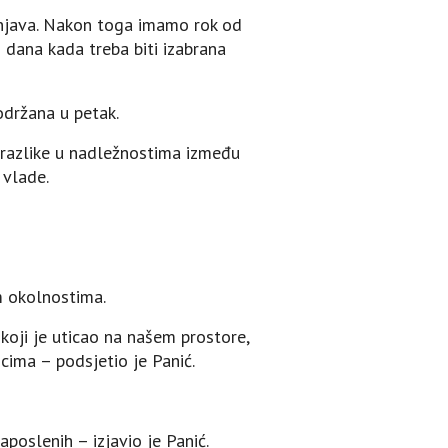
ašnjava. Nakon toga imamo rok od
dana kada treba biti izabrana
održana u petak.
razlike u nadležnostima između
 vlade.
m okolnostima.
 koji je uticao na našem prostore,
icima – podsjetio je Panić.
zaposlenih – izjavio je Panić.