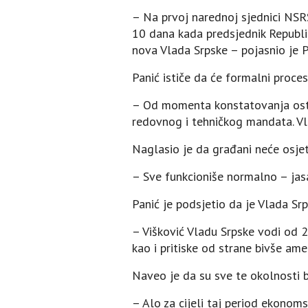
– Na prvoj narednoj sjednici NSRS
10 dana kada predsjednik Republi
nova Vlada Srpske – pojasnio je P
Panić ističe da će formalni proce
– Od momenta konstatovanja osta
redovnog i tehničkog mandata. Vl
Naglasio je da građani neće osjeti
– Sve funkcioniše normalno – jasa
Panić je podsjetio da je Vlada Sr
– Višković Vladu Srpske vodi od 20
kao i pritiske od strane bivše ame
Naveo je da su sve te okolnosti b
– Alo za cijeli taj period ekonomsk