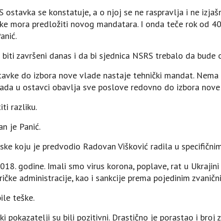
 ostavka se konstatuje, a o njoj se ne raspravlja i ne izj
ke mora predložiti novog mandatara. I onda teče rok od 40 
anić.
s biti završeni danas i da bi sjednica NSRS trebalo da bude 
vke do izbora nove vlade nastaje tehnički mandat. Nema 
ada u ostavci obavlja sve poslove redovno do izbora nove
ti razliku.
n je Panić.
pske koju je predvodio Radovan Višković radila u specifični
18. godine. Imali smo virus korona, poplave, rat u Ukrajini
ričke administracije, kao i sankcije prema pojedinim zvaničn
ile teške.
i pokazatelji su bili pozitivni. Drastično je porastao i broj 