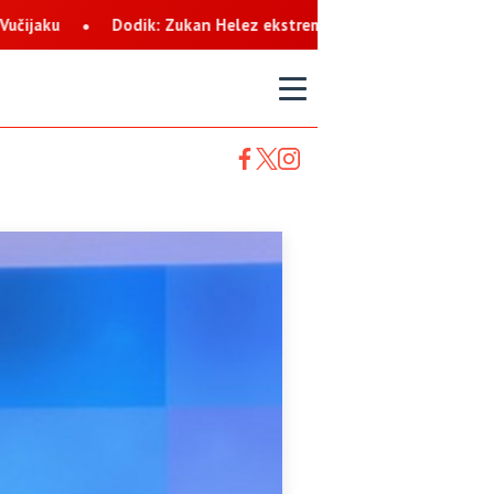
n Helez ekstremista koji svaku priliku koristi za netrpeljivost pr
T